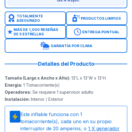
las 4:49pm.
TOTALMENTE
PRODUCTOS LIMPIOS
ASEGURADO
MÁS DE 1,000 RESEÑAS
ENTREGA PUNTUAL
DE 5 ESTRELLAS
GARANTÍA POR CLIMA
Detalles del Producto
Tamaño (Largo x Ancho x Alto)
:
13'L x 13'W x 13'H
Energía
:
1
Tomacorriente(s)
Operadores
:
Se requiere 1 supervisor adulto
Instalación
:
Interior / Exterior
Este inflable funciona con
1
tomacorriente(s), cada uno en su propio
interruptor de 20 amperios, o
1
X generador