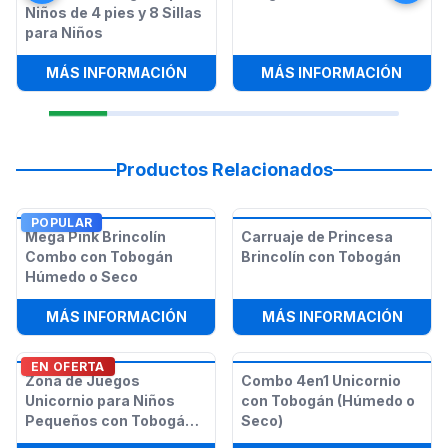
Niños de 4 pies y 8 Sillas
para Niños
:
1 MESA RECTANGULAR PARA NIÑOS 
:
JUEG
MÁS INFORMACIÓN
MÁS INFORMACIÓN
Productos Relacionados
POPULAR
Mega Pink Brincolín
Carruaje de Princesa
Combo con Tobogán
Brincolín con Tobogán
Húmedo o Seco
:
MEGA PINK BRINCOLÍN COMBO CO
:
CARR
MÁS INFORMACIÓN
MÁS INFORMACIÓN
EN OFERTA
Zona de Juegos
Combo 4en1 Unicornio
Unicornio para Niños
con Tobogán (Húmedo o
Pequeños con Tobogán
Seco)
Seco o Húmedo