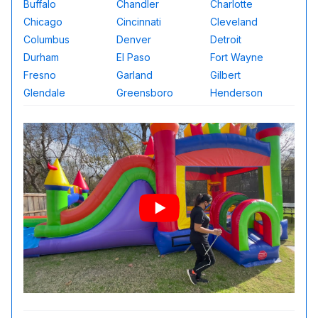
Buffalo
Chandler
Charlotte
Chicago
Cincinnati
Cleveland
Columbus
Denver
Detroit
Durham
El Paso
Fort Wayne
Fresno
Garland
Gilbert
Glendale
Greensboro
Henderson