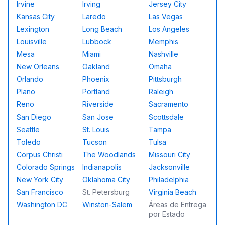
Irvine
Irving
Jersey City
Kansas City
Laredo
Las Vegas
Lexington
Long Beach
Los Angeles
Louisville
Lubbock
Memphis
Mesa
Miami
Nashville
New Orleans
Oakland
Omaha
Orlando
Phoenix
Pittsburgh
Plano
Portland
Raleigh
Reno
Riverside
Sacramento
San Diego
San Jose
Scottsdale
Seattle
St. Louis
Tampa
Toledo
Tucson
Tulsa
Corpus Christi
The Woodlands
Missouri City
Colorado Springs
Indianapolis
Jacksonville
New York City
Oklahoma City
Philadelphia
San Francisco
St. Petersburg
Virginia Beach
Washington DC
Winston-Salem
Áreas de Entrega
por Estado