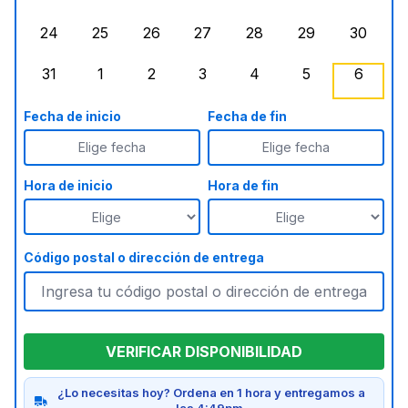
lunes, agosto 17, 2026
martes, agosto 18, 2026
miércoles, agosto 19, 2026
jueves, agosto 20, 2026
viernes, agosto 21, 20
sábado, agost
doming
24
25
26
27
28
29
30
lunes, agosto 24, 2026
martes, agosto 25, 2026
miércoles, agosto 26, 2026
jueves, agosto 27, 2026
viernes, agosto 28, 2
sábado, agost
doming
31
1
2
3
4
5
6
lunes, agosto 31, 2026
martes, septiembre 1, 2026
miércoles, septiembre 2, 2026
jueves, septiembre 3, 2026
viernes, septiembre 4
sábado, septi
doming
Fecha de inicio
Fecha de fin
Elige fecha
Elige fecha
Hora de inicio
Hora de fin
Código postal o dirección de entrega
VERIFICAR DISPONIBILIDAD
¿Lo necesitas hoy? Ordena en 1 hora y entregamos a