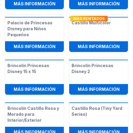
:
ZONA DE JUEGOS UNICORNIO PAR
:
COMB
MÁS INFORMACIÓN
MÁS INFORMACIÓN
MAS RENTADOS
Palacio de Princesas
Castillo Multicolor
Disney para Niños
Pequeños
:
PALACIO DE PRINCESAS DISNEY P
:
CAST
MÁS INFORMACIÓN
MÁS INFORMACIÓN
Brincolín Princesas
Brincolín Princesas
Disney 15 x 15
Disney 2
:
BRINCOLÍN PRINCESAS DISNEY 15 X
:
BRIN
MÁS INFORMACIÓN
MÁS INFORMACIÓN
Brincolín Castillo Rosa y
Castillo Rosa (Tiny Yard
Morado para
Series)
Interior/Exterior
:
BRINCOLÍN CASTILLO ROSA Y MOR
:
CAST
MÁS INFORMACIÓN
MÁS INFORMACIÓN