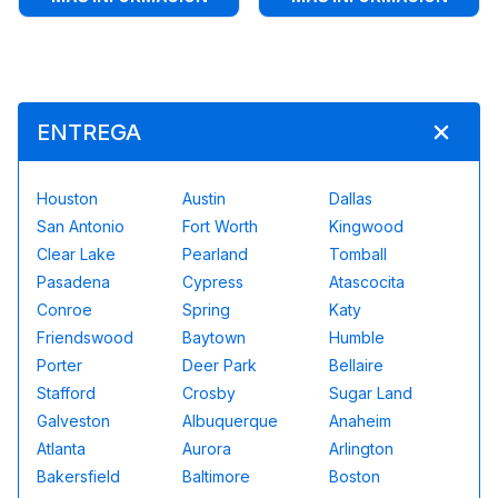
ENTREGA
Houston
Austin
Dallas
San Antonio
Fort Worth
Kingwood
Clear Lake
Pearland
Tomball
Pasadena
Cypress
Atascocita
Conroe
Spring
Katy
Friendswood
Baytown
Humble
Porter
Deer Park
Bellaire
Stafford
Crosby
Sugar Land
Galveston
Albuquerque
Anaheim
Atlanta
Aurora
Arlington
Bakersfield
Baltimore
Boston