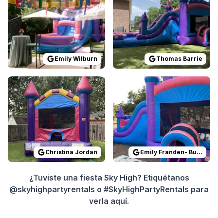
Emily Wilburn
Thomas Barrie
Reviewed on
GoogleReviews
Reviewed on
by
Christina Jordan
GoogleReview
:
Omar a
Christina Jordan
Emily Franden- Burtchell
¿Tuviste una fiesta Sky High? Etiquétanos
@skyhighpartyrentals o #SkyHighPartyRentals para
verla aquí.