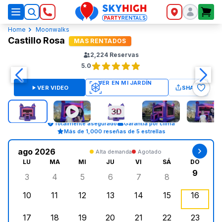
SkyHigh Logo
Home
Moonwalks
Castillo Rosa
MAS RENTADOS
2,224
Reservas
5.0
VER VIDEO
SHARE
Totalmente asegurado
Garantía por clima
Más de 1,000 reseñas de 5 estrellas
ago 2026
Alta demanda
Agotado
LU
MA
MI
JU
VI
SÁ
DO
9
3
4
5
6
7
8
lunes, agosto 3, 2026
martes, agosto 4, 2026
miércoles, agosto 5, 2026
jueves, agosto 6, 2026
viernes, agosto 7, 202
sábado, agost
doming
10
11
12
13
14
15
16
lunes, agosto 10, 2026
martes, agosto 11, 2026
miércoles, agosto 12, 2026
jueves, agosto 13, 2026
viernes, agosto 14, 2
sábado, agosto
doming
17
18
19
20
21
22
23