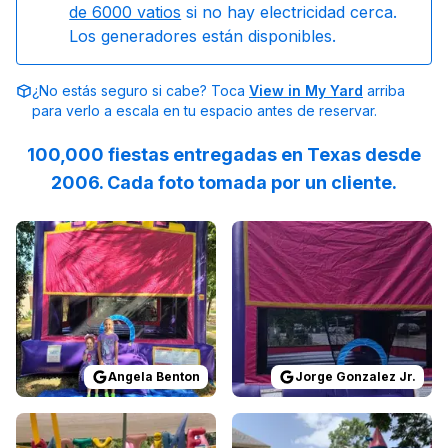
de 6000 vatios
si no hay electricidad cerca.
Los generadores están disponibles.
¿No estás seguro si cabe? Toca
View in My Yard
arriba
para verlo a escala en tu espacio antes de reservar.
100,000 fiestas entregadas en Texas desde
2006. Cada foto tomada por un cliente.
Reviewed on
GoogleReviews
Reviewed on
by
Angela Benton
GoogleReview
:
They wer
Angela Benton
Jorge Gonzalez Jr.
Reviewed on
GoogleReviews
Reviewed on
by
Emily Wilburn
GoogleReview
:
The crew 