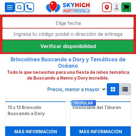
SkyHigh Logo
Elige fecha
Verificar disponibilidad
Brincolines Buscando a Dory y Temáticos de
Océano
Todo lo que necesitas para una fiesta de niños temática
de Buscando a Nemo y Dory increíble.
Precio, menor a mayor
POPULAR
13 x 13 Brincolín
Deslizable del Tiburón
Buscando a Dory
:
13 X 13 BRINCOLÍN BUSCANDO A D
:
DESL
MÁS INFORMACIÓN
MÁS INFORMACIÓN