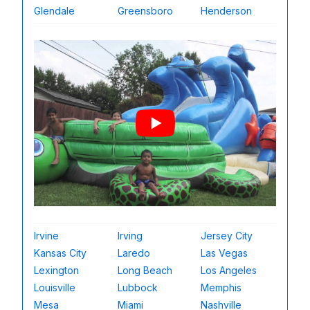
Glendale
Greensboro
Henderson
Irvine
Irving
Jersey City
Kansas City
Laredo
Las Vegas
Lexington
Long Beach
Los Angeles
Louisville
Lubbock
Memphis
Mesa
Miami
Nashville