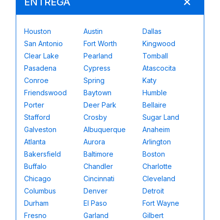
ENTREGA
Houston
Austin
Dallas
San Antonio
Fort Worth
Kingwood
Clear Lake
Pearland
Tomball
Pasadena
Cypress
Atascocita
Conroe
Spring
Katy
Friendswood
Baytown
Humble
Porter
Deer Park
Bellaire
Stafford
Crosby
Sugar Land
Galveston
Albuquerque
Anaheim
Atlanta
Aurora
Arlington
Bakersfield
Baltimore
Boston
Buffalo
Chandler
Charlotte
Chicago
Cincinnati
Cleveland
Columbus
Denver
Detroit
Durham
El Paso
Fort Wayne
Fresno
Garland
Gilbert