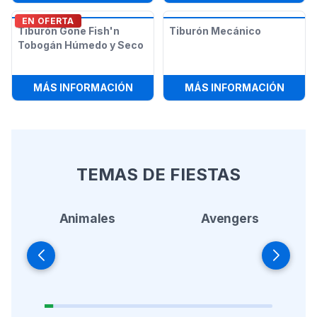
EN OFERTA
Tiburón Gone Fish'n
Tiburón Mecánico
Tobogán Húmedo y Seco
:
TIBURÓN GONE FISH'N TOBOGÁN 
:
TIBU
MÁS INFORMACIÓN
MÁS INFORMACIÓN
TEMAS DE FIESTAS
Animales
Avengers