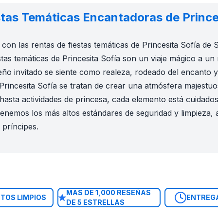
stas Temáticas Encantadoras de Prince
con las rentas de fiestas temáticas de Princesita Sofía de
stas temáticas de Princesita Sofía son un viaje mágico a un
o invitado se siente como realeza, rodeado del encanto y 
 Princesita Sofía se tratan de crear una atmósfera majestu
hasta actividades de princesa, cada elemento está cuidados
ntenemos los más altos estándares de seguridad y limpieza
 príncipes.
incesita Sofía. Ya sea para una fiesta de cumpleaños, un e
MÁS DE 1,000 RESEÑAS
TOS LIMPIOS
ENTREG
DE 5 ESTRELLAS