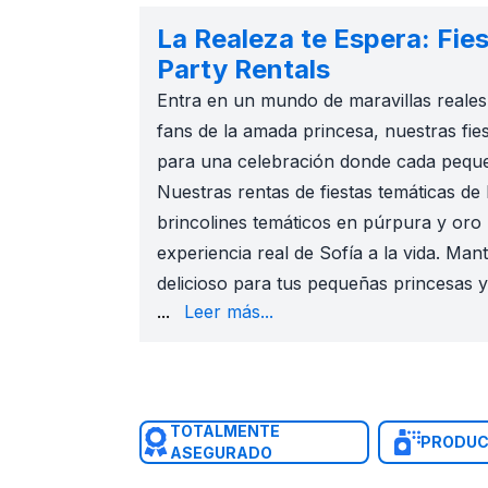
La Realeza te Espera: Fie
Party Rentals
Entra en un mundo de maravillas reales 
fans de la amada princesa, nuestras fie
para una celebración donde cada pequeñ
Nuestras rentas de fiestas temáticas de
brincolines temáticos en púrpura y oro 
experiencia real de Sofía a la vida. Ma
delicioso para tus pequeñas princesas y
nuestro rango de rentas temáticas de Pr
...
Leer más...
TOTALMENTE
PRODUC
ASEGURADO