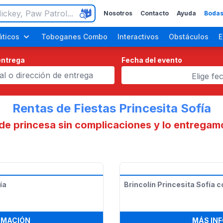
Nosotros
Contacto
Ayuda
Bodas
ticos
Toboganes Combo
Interactivos
Obstáculos
E
entrega
Fecha del evento
Elige fe
Rentas de Fiestas Princesita Sofía
 de princesa sin complicaciones y lo entregamo
ara Adultos
Fiestas de Halloween
Fiestas del Día del Trabajo
ía
Brincolín Princesita Sofía
:
13 X 13 BRINCOLÍN PRINCESITA SOFÍA
RMACIÓN
MÁS IN