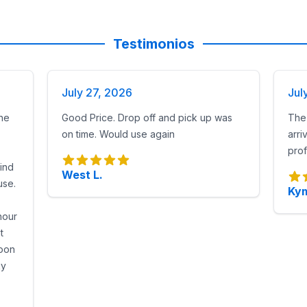
Testimonios
July 27, 2026
Jul
he
Good Price. Drop off and pick up was
The 
on time. Would use again
arri
prof
find
West L.
use.
Kym
hour
t
noon
ky