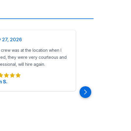
y 27, 2026
crew was at the location when I
ved, they were very courteous and
essional, will hire again.
 S.