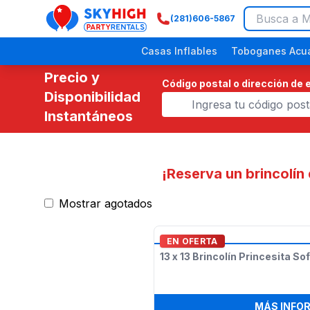
(281)606-5867
SkyHigh Logo
Casas Inflables
Toboganes Acuá
Precio y
Código postal o dirección de 
Disponibilidad
Instantáneos
¡Reserva un brincolín
Mostrar agotados
Festivales Religiosos
Eventos Comunitarios
Picnics Empresariales
Fiestas de Dinosaurios
Fiestas p
EN OFERTA
13 x 13 Brincolín Princesita Sof
MÁS INFO