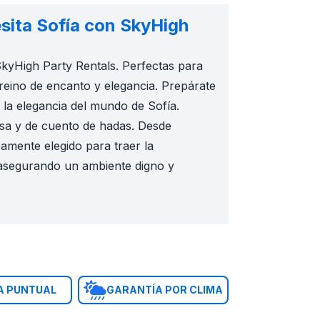
sita Sofía con SkyHigh
 SkyHigh Party Rentals. Perfectas para
 reino de encanto y elegancia. Prepárate
la elegancia del mundo de Sofía.
osa y de cuento de hadas. Desde
amente elegido para traer la
, asegurando un ambiente digno y
vento temático de cuento de hadas, o una reunión especial,
A PUNTUAL
GARANTÍA POR CLIMA