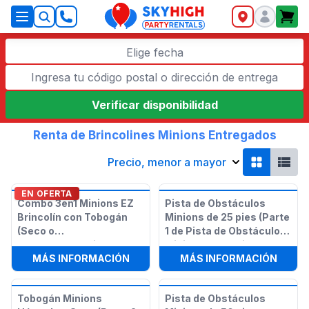
SkyHigh Logo
Elige fecha
Verificar disponibilidad
Renta de Brincolines Minions Entregados
Precio, menor a mayor
EN OFERTA
Combo 3en1 Minions EZ
Pista de Obstáculos
Brincolín con Tobogán
Minions de 25 pies (Parte
(Seco o
1 de Pista de Obstáculos
Húmedo/Acuático)
Minions de 50 pies)
:
COMBO 3EN1 MINIONS EZ BRINCO
:
PIST
MÁS INFORMACIÓN
MÁS INFORMACIÓN
Tobogán Minions
Pista de Obstáculos