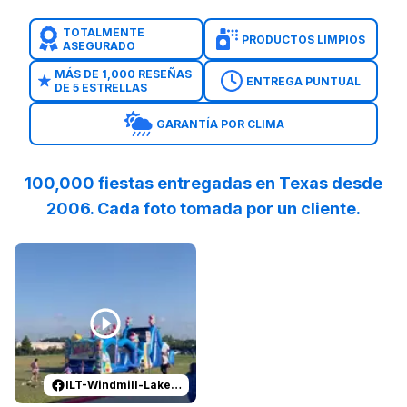
TOTALMENTE
PRODUCTOS LIMPIOS
ASEGURADO
MÁS DE 1,000 RESEÑAS
ENTREGA PUNTUAL
DE 5 ESTRELLAS
GARANTÍA POR CLIMA
100,000 fiestas entregadas en Texas desde
2006. Cada foto tomada por un cliente.
Reviewed on
Facebook
by
ILT-Windmill-Lakes-K-8-PTO
:
ILT-Windmill-Lakes-K-8-PTO