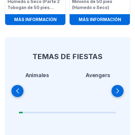
Húmedo o Seco (Parte 2
Minions de 50 pies
Tobogán de 50 pies
(Húmedo o Seco)
Obstáculos Minions)
:
TOBOGÁN MINIONS HÚMEDO O SECO
:
PIST
MÁS INFORMACIÓN
MÁS INFORMACIÓN
TEMAS DE FIESTAS
Animales
Avengers