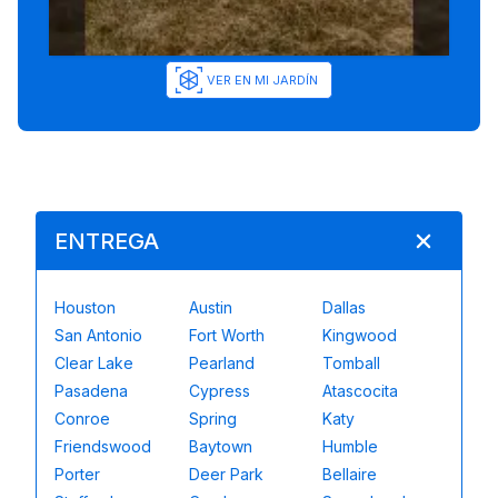
VER EN MI JARDÍN
ENTREGA
Houston
Austin
Dallas
San Antonio
Fort Worth
Kingwood
Clear Lake
Pearland
Tomball
Pasadena
Cypress
Atascocita
Conroe
Spring
Katy
Friendswood
Baytown
Humble
Porter
Deer Park
Bellaire