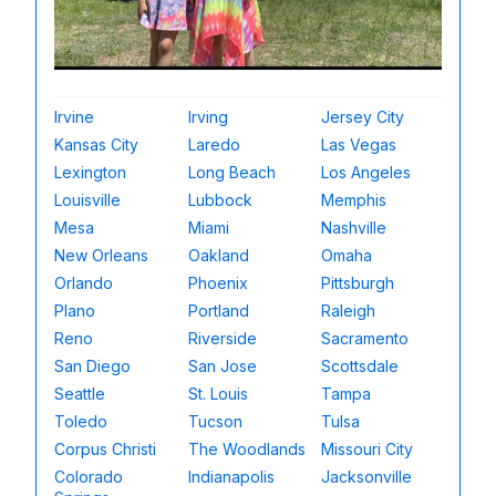
Irvine
Irving
Jersey City
Kansas City
Laredo
Las Vegas
Lexington
Long Beach
Los Angeles
Louisville
Lubbock
Memphis
Mesa
Miami
Nashville
New Orleans
Oakland
Omaha
Orlando
Phoenix
Pittsburgh
Plano
Portland
Raleigh
Reno
Riverside
Sacramento
San Diego
San Jose
Scottsdale
Seattle
St. Louis
Tampa
Toledo
Tucson
Tulsa
Corpus Christi
The Woodlands
Missouri City
Colorado
Indianapolis
Jacksonville