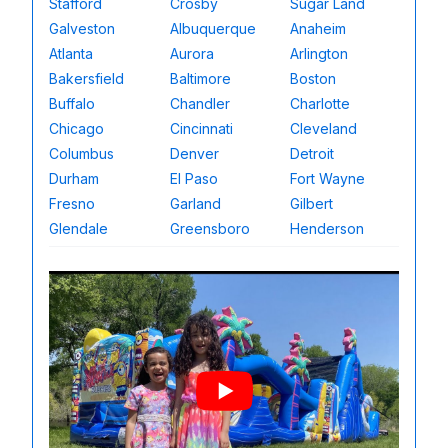
Stafford
Crosby
Sugar Land
Galveston
Albuquerque
Anaheim
Atlanta
Aurora
Arlington
Bakersfield
Baltimore
Boston
Buffalo
Chandler
Charlotte
Chicago
Cincinnati
Cleveland
Columbus
Denver
Detroit
Durham
El Paso
Fort Wayne
Fresno
Garland
Gilbert
Glendale
Greensboro
Henderson