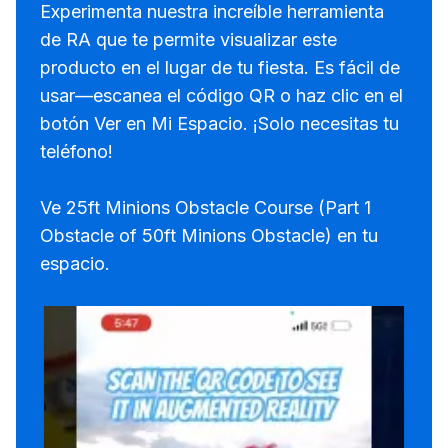
Experimenta nuestra increíble herramienta
de RA que te permite visualizar este
producto en el lugar de tu fiesta. Es fácil de
usar—escanea el código QR o haz clic en el
botón Ver en Mi Espacio. ¡Solo necesitas tu
teléfono!
Ve 25ft Minions Obstacle Course (Part 1
Obstacle of 50ft Minions Obstacle) en tu
espacio.