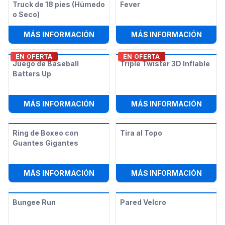
Truck de 18 pies (Húmedo
Fever
o Seco)
:
TOBOGÁN PATRIOT MONSTER TRUCK
:
JUEG
MÁS INFORMACIÓN
MÁS INFORMACIÓN
EN OFERTA
EN OFERTA
Juego de Baseball
Triple Twister 3D Inflable
Batters Up
:
JUEGO DE BASEBALL BATTERS UP
:
TRIP
MÁS INFORMACIÓN
MÁS INFORMACIÓN
Ring de Boxeo con
Tira al Topo
Guantes Gigantes
:
RING DE BOXEO CON GUANTES GI
:
TIRA
MÁS INFORMACIÓN
MÁS INFORMACIÓN
Bungee Run
Pared Velcro