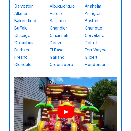
Galveston
Albuquerque
Anaheim
Atlanta
Aurora
Arlington
Bakersfield
Baltimore
Boston
Buffalo
Chandler
Charlotte
Chicago
Cincinnati
Cleveland
Columbus
Denver
Detroit
Durham
El Paso
Fort Wayne
Fresno
Garland
Gilbert
Glendale
Greensboro
Henderson