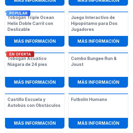
MÁS INFORMACIÓN
MÁS INFORMACIÓN
POPULAR
Tobogán Triple Ocean
Juego Interactivo de
Helix Doble Carril con
Hipopótamo para Dos
Deslizable
Jugadores
:
TOBOGÁN TRIPLE OCEAN HELIX DO
:
JUEG
MÁS INFORMACIÓN
MÁS INFORMACIÓN
EN OFERTA
Tobogán Acuático
Combo Bungee Run &
Niágara de 24 pies
Joust
:
TOBOGÁN ACUÁTICO NIÁGARA DE 2
:
COMB
MÁS INFORMACIÓN
MÁS INFORMACIÓN
Castillo Escuela y
Futbolín Humano
Autobús con Obstáculos
:
CASTILLO ESCUELA Y AUTOBÚS C
:
FUTB
MÁS INFORMACIÓN
MÁS INFORMACIÓN