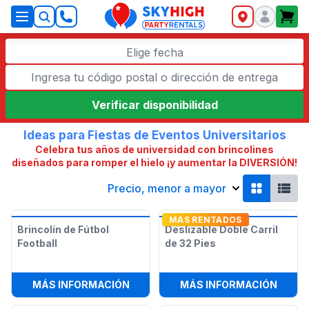
SkyHigh Logo
Elige fecha
Verificar disponibilidad
Ideas para Fiestas de Eventos Universitarios
Celebra tus años de universidad con brincolines
diseñados para romper el hielo ¡y aumentar la DIVERSIÓN!
Precio, menor a mayor
MAS RENTADOS
Brincolín de Fútbol
Deslizable Doble Carril
Football
de 32 Pies
:
BRINCOLÍN DE FÚTBOL FOOTBALL
:
DESL
MÁS INFORMACIÓN
MÁS INFORMACIÓN