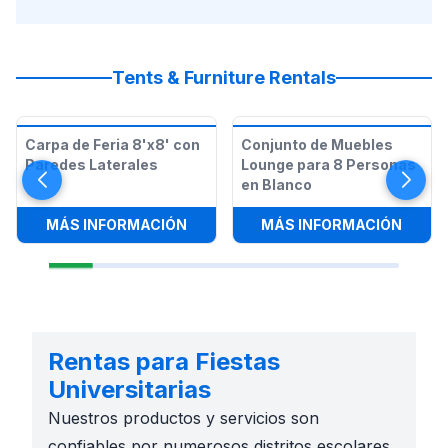
Tents & Furniture Rentals
Carpa de Feria 8'x8' con
Conjunto de Muebles
Paredes Laterales
Lounge para 8 Personas
en Blanco
:
CARPA DE FERIA 8'X8' CON PARE
:
CONJ
MÁS INFORMACIÓN
MÁS INFORMACIÓN
Rentas para Fiestas
Universitarias
Nuestros productos y servicios son
confiables por numerosos distritos escolares.