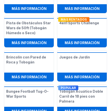
:
BUNGEE RUN
:
PARE
MÁS INFORMACIÓN
MÁS INFORMACIÓN
MAS RENTADOS
Pista de Obstáculos Star
4en1 Sports Challenge
Wars de 50ft (Tobogán
Húmedo o Seco)
:
PISTA DE OBSTÁCULOS STAR WAR
:
4EN1
MÁS INFORMACIÓN
MÁS INFORMACIÓN
Brincolín con Pared de
Juegos de Jardín
Roca y Tobogán
:
BRINCOLÍN CON PARED DE ROCA 
:
JUEG
MÁS INFORMACIÓN
MÁS INFORMACIÓN
POPULAR
Bungee Football Tug-O-
Tobogán Acuático Doble
War Sports
Carril de 18 pies con
Palmera
:
BUNGEE FOOTBALL TUG-O-WAR S
:
TOBO