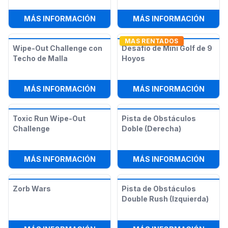
:
BIG WAVE MECHANICAL SURF
:
HIGH
MÁS INFORMACIÓN
MÁS INFORMACIÓN
MAS RENTADOS
Wipe-Out Challenge con
Desafío de Mini Golf de 9
Techo de Malla
Hoyos
:
WIPE-OUT CHALLENGE CON TECHO
:
DESA
MÁS INFORMACIÓN
MÁS INFORMACIÓN
Toxic Run Wipe-Out
Pista de Obstáculos
Challenge
Doble (Derecha)
:
TOXIC RUN WIPE-OUT CHALLENGE
:
PIST
MÁS INFORMACIÓN
MÁS INFORMACIÓN
Zorb Wars
Pista de Obstáculos
Double Rush (Izquierda)