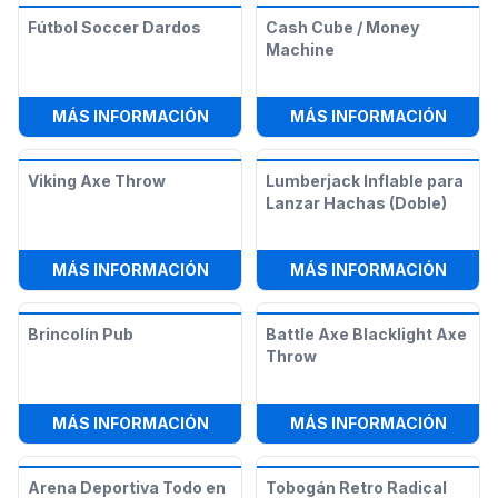
Fútbol Soccer Dardos
Cash Cube / Money
Machine
:
FÚTBOL SOCCER DARDOS
:
CASH
MÁS INFORMACIÓN
MÁS INFORMACIÓN
Viking Axe Throw
Lumberjack Inflable para
Lanzar Hachas (Doble)
:
VIKING AXE THROW
:
LUMB
MÁS INFORMACIÓN
MÁS INFORMACIÓN
Brincolín Pub
Battle Axe Blacklight Axe
Throw
:
BRINCOLÍN PUB
:
BATT
MÁS INFORMACIÓN
MÁS INFORMACIÓN
Arena Deportiva Todo en
Tobogán Retro Radical