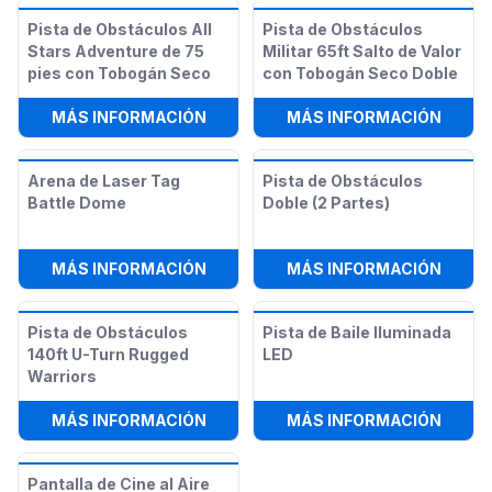
Pista de Obstáculos All
Pista de Obstáculos
Stars Adventure de 75
Militar 65ft Salto de Valor
pies con Tobogán Seco
con Tobogán Seco Doble
:
PISTA DE OBSTÁCULOS ALL STARS
:
PIST
MÁS INFORMACIÓN
MÁS INFORMACIÓN
Arena de Laser Tag
Pista de Obstáculos
Battle Dome
Doble (2 Partes)
:
ARENA DE LASER TAG BATTLE DO
:
PIST
MÁS INFORMACIÓN
MÁS INFORMACIÓN
Pista de Obstáculos
Pista de Baile Iluminada
140ft U-Turn Rugged
LED
Warriors
:
PISTA DE OBSTÁCULOS 140FT U-
:
PIST
MÁS INFORMACIÓN
MÁS INFORMACIÓN
Pantalla de Cine al Aire