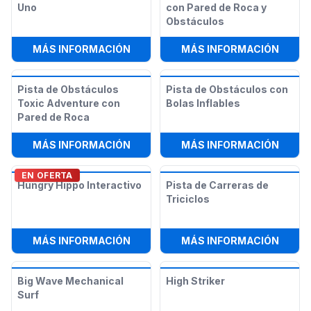
Uno
con Pared de Roca y
Obstáculos
:
ARENA DEPORTIVA TODO EN UNO
:
TOBO
MÁS INFORMACIÓN
MÁS INFORMACIÓN
Pista de Obstáculos
Pista de Obstáculos con
Toxic Adventure con
Bolas Inflables
Pared de Roca
:
PISTA DE OBSTÁCULOS TOXIC AD
:
PIST
MÁS INFORMACIÓN
MÁS INFORMACIÓN
EN OFERTA
Hungry Hippo Interactivo
Pista de Carreras de
Triciclos
:
HUNGRY HIPPO INTERACTIVO
:
PIST
MÁS INFORMACIÓN
MÁS INFORMACIÓN
Big Wave Mechanical
High Striker
Surf