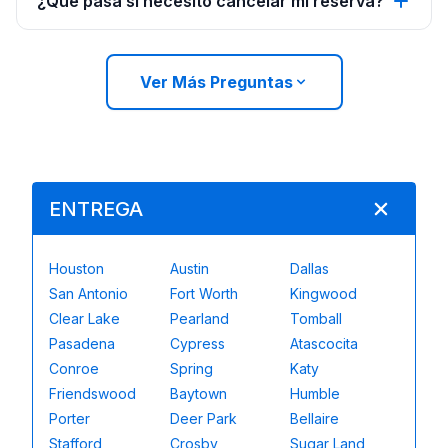
¿Qué pasa si necesito cancelar mi reserva?
Ver Más Preguntas
ENTREGA
Houston
Austin
Dallas
San Antonio
Fort Worth
Kingwood
Clear Lake
Pearland
Tomball
Pasadena
Cypress
Atascocita
Conroe
Spring
Katy
Friendswood
Baytown
Humble
Porter
Deer Park
Bellaire
Stafford
Crosby
Sugar Land