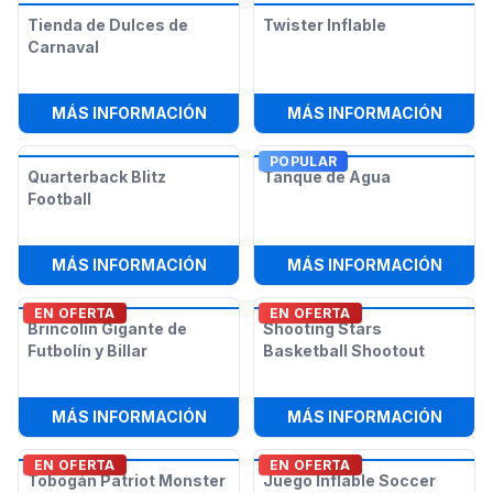
Tienda de Dulces de
Twister Inflable
Carnaval
:
TIENDA DE DULCES DE CARNAVAL
:
TWIS
MÁS INFORMACIÓN
MÁS INFORMACIÓN
POPULAR
Quarterback Blitz
Tanque de Agua
Football
:
QUARTERBACK BLITZ FOOTBALL
:
TANQ
MÁS INFORMACIÓN
MÁS INFORMACIÓN
EN OFERTA
EN OFERTA
Brincolín Gigante de
Shooting Stars
Futbolín y Billar
Basketball Shootout
:
BRINCOLÍN GIGANTE DE FUTBOLÍN 
:
SHOO
MÁS INFORMACIÓN
MÁS INFORMACIÓN
EN OFERTA
EN OFERTA
Tobogán Patriot Monster
Juego Inflable Soccer