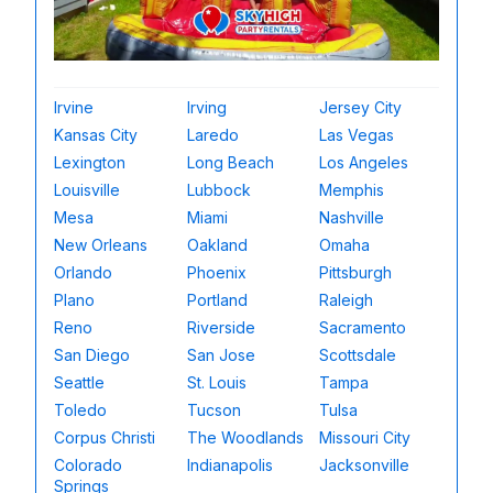
Irvine
Irving
Jersey City
Kansas City
Laredo
Las Vegas
Lexington
Long Beach
Los Angeles
Louisville
Lubbock
Memphis
Mesa
Miami
Nashville
New Orleans
Oakland
Omaha
Orlando
Phoenix
Pittsburgh
Plano
Portland
Raleigh
Reno
Riverside
Sacramento
San Diego
San Jose
Scottsdale
Seattle
St. Louis
Tampa
Toledo
Tucson
Tulsa
Corpus Christi
The Woodlands
Missouri City
Colorado
Indianapolis
Jacksonville
Springs