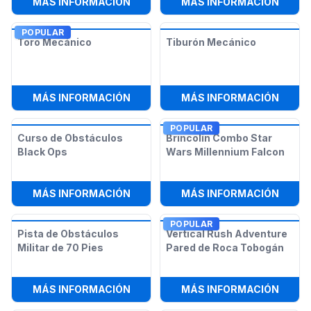
:
ZORB WARS
:
PIST
MÁS INFORMACIÓN
MÁS INFORMACIÓN
POPULAR
Toro Mecánico
Tiburón Mecánico
:
TORO MECÁNICO
:
TIBU
MÁS INFORMACIÓN
MÁS INFORMACIÓN
POPULAR
Curso de Obstáculos
Brincolín Combo Star
Black Ops
Wars Millennium Falcon
:
CURSO DE OBSTÁCULOS BLACK O
:
BRIN
MÁS INFORMACIÓN
MÁS INFORMACIÓN
POPULAR
Pista de Obstáculos
Vertical Rush Adventure
Militar de 70 Pies
Pared de Roca Tobogán
:
PISTA DE OBSTÁCULOS MILITAR DE
:
VERT
MÁS INFORMACIÓN
MÁS INFORMACIÓN