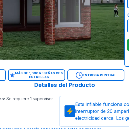
MÁS DE 1,000 RESEÑAS DE 5
ENTREGA PUNTUAL
ESTRELLAS
Detalles del Producto
es
:
Se requiere 1 supervisor
Este inflable funciona c
interruptor de 20 amperi
electricidad cerca. Los 