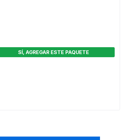
SÍ, AGREGAR ESTE PAQUETE
 4
Brinc
Ver o