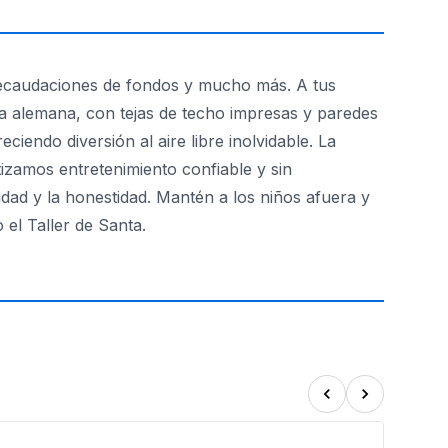
, recaudaciones de fondos y mucho más. A tus
ía alemana, con tejas de techo impresas y paredes
ciendo diversión al aire libre inolvidable. La
izamos entretenimiento confiable y sin
dad y la honestidad. Mantén a los niños afuera y
el Taller de Santa.
cenario para las risas y la conexión. ¡Reserva hoy para una 