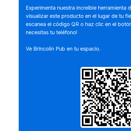
Experimenta nuestra increíble herramienta 
visualizar este producto en el lugar de tu fi
escanea el código QR o haz clic en el botó
necesitas tu teléfono!
Ve Brincolín Pub en tu espacio.