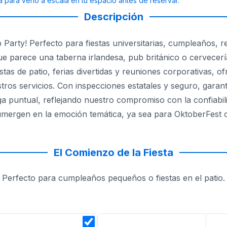
a para verlo a escala en tu espacio antes de reservar.
Descripción
ub Party! Perfecto para fiestas universitarias, cumpleaños
ue parece una taberna irlandesa, pub británico o cervecer
as de patio, ferias divertidas y reuniones corporativas, ofre
tros servicios. Con inspecciones estatales y seguro, garant
 puntual, reflejando nuestro compromiso con la confiabili
umergen en la emoción temática, ya sea para OktoberFest o 
tu visión, y deja que nuestro brincolín Pub Party sea el es
El Comienzo de la Fiesta
Perfecto para cumpleaños pequeños o fiestas en el patio.