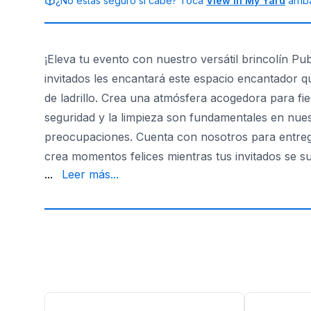
¿No estás seguro si cabe? Toca
View in My Yard
arrib
¡Eleva tu evento con nuestro versátil brincolín P
invitados les encantará este espacio encantador q
de ladrillo. Crea una atmósfera acogedora para fiest
seguridad y la limpieza son fundamentales en nues
preocupaciones. Cuenta con nosotros para entrega
crea momentos felices mientras tus invitados se s
alegría! Personaliza el tema para que coincida con 
...
Leer más...