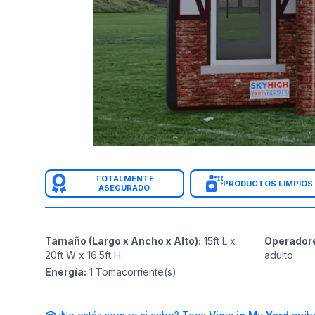
TOTALMENTE
PRODUCTOS LIMPIOS
ASEGURADO
Tamaño (Largo x Ancho x Alto)
:
15ft L x
Operador
20ft W x 16.5ft H
adulto
Energía
:
1
Tomacorriente(s)