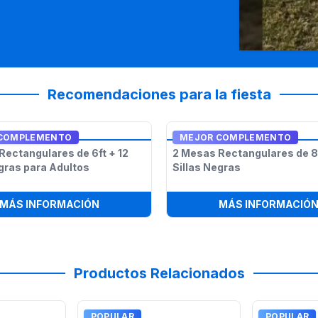
Recomendaciones para la fiesta
COMPLEMENTO
MEJOR COMPLEMENTO
Rectangulares de 6ft + 12
2 Mesas Rectangulares de 8f
egras para Adultos
Sillas Negras
 ADULTOS DE 5 PIES Y 8 SILLAS NEGRAS COMBO
:
2 MESAS RECTANGULARES DE 6FT + 12 
MÁS INFORMACIÓN
MÁS INFORMACIÓ
Productos Relacionados
POPULAR
POPULAR