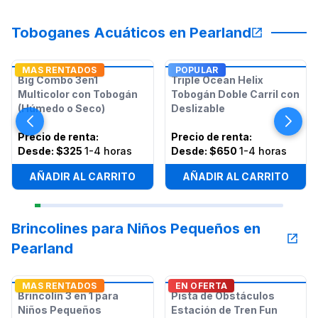
Toboganes Acuáticos en Pearland
MAS RENTADOS
POPULAR
Big Combo 3en1
Triple Ocean Helix
Multicolor con Tobogán
Tobogán Doble Carril con
(Húmedo o Seco)
Deslizable
Precio de renta
:
Precio de renta
:
Desde:
$325
1-4 horas
Desde:
$650
1-4 horas
AÑADIR AL CARRITO
AÑADIR AL CARRITO
Brincolines para Niños Pequeños en
Pearland
MAS RENTADOS
EN OFERTA
Brincolín 3 en 1 para
Pista de Obstáculos
Niños Pequeños
Estación de Tren Fun