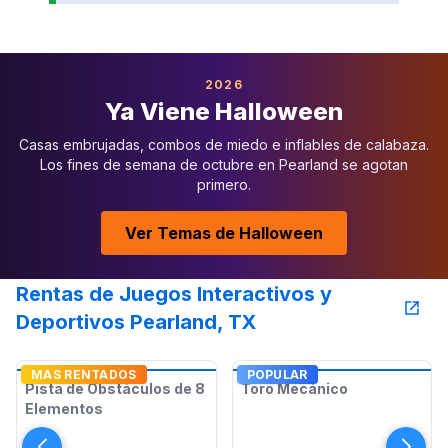
2026
Ya Viene Halloween
Casas embrujadas, combos de miedo e inflables de calabaza.
Los fines de semana de octubre en Pearland se agotan
primero.
Ver Temas de Halloween
Rentas de Juegos Interactivos y
Deportivos Pearland, TX
MAS RENTADOS
POPULAR
Pista de Obstáculos de 8
Toro Mecánico
Elementos