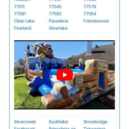
77511
77545
77578
77581
77583
77584
Clear Lake
Pasadena
Friendswood
Pearland
Silverlake
Silvercreek
Southlake
Stonebridge
Southwyck
Brincolines en
Toboganes