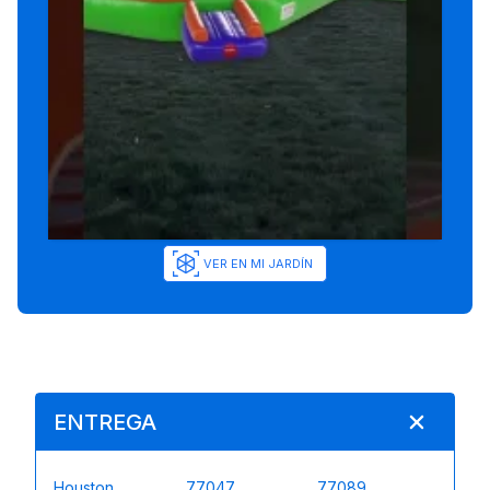
VER EN MI JARDÍN
ENTREGA
Houston
77047
77089