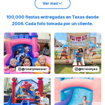
Ver mas
100,000 fiestas entregadas en Texas desde
2006. Cada foto tomada por un cliente.
Reviewed on
Instagram
by
roselynweaver
Reviewed on
Instagram
:
It’s not a ki
by
b
@
roselynweaver
@
brialonyea
Reviewed on
Instagram
by
jenndesouza
Reviewed on
:
Oscar swinging 
Instagram
by
p