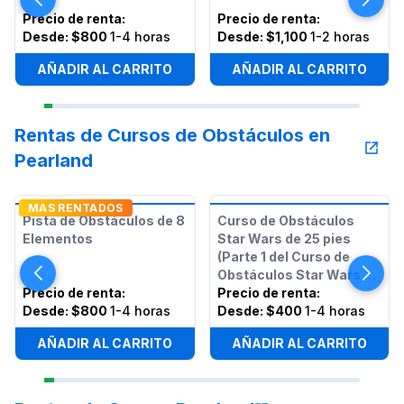
Precio de renta
:
Precio de renta
:
Desde:
$800
1-4 horas
Desde:
$1,100
1-2 horas
AÑADIR AL CARRITO
AÑADIR AL CARRITO
Rentas de Cursos de Obstáculos en
Pearland
MAS RENTADOS
Pista de Obstáculos de 8
Curso de Obstáculos
Elementos
Star Wars de 25 pies
(Parte 1 del Curso de
Obstáculos Star Wars de
Precio de renta
:
50 pies)
Precio de renta
:
Desde:
$800
1-4 horas
Desde:
$400
1-4 horas
AÑADIR AL CARRITO
AÑADIR AL CARRITO