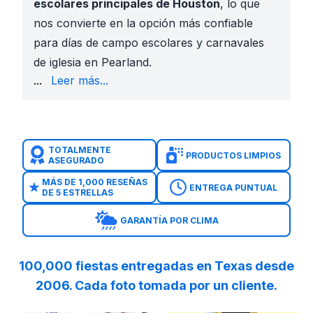
escolares principales de Houston
, lo que
nos convierte en la opción más confiable
para días de campo escolares y carnavales
de iglesia en Pearland.
que puedas planificar tu espacio antes de reservar.
...
Leer más...
Por Qué las Familias y Escuelas de Pearland Eligen 
De Confianza para Escuelas e Iglesias
: Rentado po
Vistas en AR y Videos 360°
: Visualiza cómo se ve e
Personal con Antecedentes Verificados
: Los equi
TOTALMENTE
PRODUCTOS LIMPIOS
ASEGURADO
Horarios Flexibles
: Entrega el día anterior, recogid
Documentación de Seguro
: Certificados disponibl
MÁS DE 1,000 RESEÑAS
ENTREGA PUNTUAL
DE 5 ESTRELLAS
Castillos Clásicos
: Brincolines multicolor y castillos
Temas de Personajes
: Spider-Man, Frozen, Star W
GARANTÍA POR CLIMA
Opciones Únicas
: Camión Monster Truck, Dinosauri
Modelos Seguros para Niños Pequeños
: Inflables
Toboganes acuáticos en Pearland
.
100,000 fiestas entregadas en Texas desde
Combos con toboganes en Pearland
.
2006. Cada foto tomada por un cliente.
Inflables para niños pequeños en Pearland
.