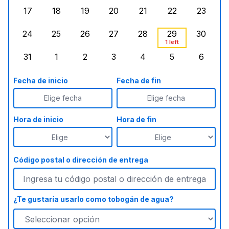
17
18
19
20
21
22
23
lunes, agosto 17, 2026
martes, agosto 18, 2026
miércoles, agosto 19, 2026
jueves, agosto 20, 2026
viernes, agosto 21, 20
sábado, agost
doming
24
25
26
27
28
29
30
lunes, agosto 24, 2026
martes, agosto 25, 2026
miércoles, agosto 26, 2026
jueves, agosto 27, 2026
viernes, agosto 28, 2
sábado, agost
doming
1 left
31
1
2
3
4
5
6
lunes, agosto 31, 2026
martes, septiembre 1, 2026
miércoles, septiembre 2, 2026
jueves, septiembre 3, 2026
viernes, septiembre 4
sábado, septi
doming
Fecha de inicio
Fecha de fin
Elige fecha
Elige fecha
Hora de inicio
Hora de fin
Código postal o dirección de entrega
¿Te gustaría usarlo como tobogán de agua?