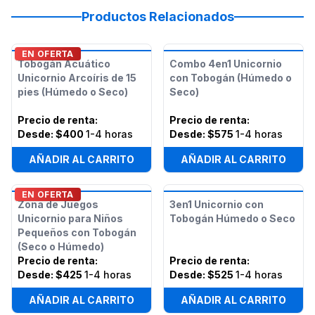
Productos Relacionados
EN OFERTA
Tobogán Acuático
Combo 4en1 Unicornio
Unicornio Arcoíris de 15
con Tobogán (Húmedo o
pies (Húmedo o Seco)
Seco)
Precio de renta
:
Precio de renta
:
Desde:
$400
1-4 horas
Desde:
$575
1-4 horas
AÑADIR AL CARRITO
AÑADIR AL CARRITO
EN OFERTA
Zona de Juegos
3en1 Unicornio con
Unicornio para Niños
Tobogán Húmedo o Seco
Pequeños con Tobogán
(Seco o Húmedo)
Precio de renta
:
Precio de renta
:
Desde:
$425
1-4 horas
Desde:
$525
1-4 horas
AÑADIR AL CARRITO
AÑADIR AL CARRITO