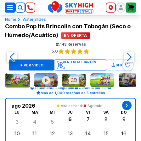
SkyHigh Logo
Home
Water Slides
Combo Pop Its Brincolín con Tobogán (Seco o
Húmedo/Acuático)
EN OFERTA
143
Reservas
5.0
VER VIDEO
SHARE
Totalmente asegurado
Garantía por clima
Más de 1,000 reseñas de 5 estrellas
ago 2026
Alta demanda
Agotado
LU
MA
MI
JU
VI
SÁ
DO
6
7
8
9
3
4
5
lunes, agosto 3, 2026
martes, agosto 4, 2026
miércoles, agosto 5, 2026
jueves, agosto 6, 2026
viernes, agosto 7, 202
sábado, agost
doming
10
11
12
13
14
15
16
lunes, agosto 10, 2026
martes, agosto 11, 2026
miércoles, agosto 12, 2026
jueves, agosto 13, 2026
viernes, agosto 14, 2
sábado, agosto
doming