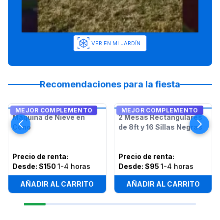
VER EN MI JARDÍN
Recomendaciones para la fiesta
MEJOR COMPLEMENTO
MEJOR COMPLEMENTO
Máquina de Nieve en
2 Mesas Rectangulares
Cono
de 8ft y 16 Sillas Negras
Precio de renta
:
Precio de renta
:
Desde:
$150
1-4 horas
Desde:
$95
1-4 horas
AÑADIR AL CARRITO
AÑADIR AL CARRITO