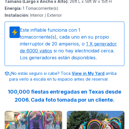
Tamaño (Largo x Ancho x Alto)
:
26ft L x 14ft W x 15ft H
Energía
:
1
Tomacorriente(s)
Instalación
:
Interior / Exterior
Este inflable funciona con
1
tomacorriente(s), cada uno en su propio
interruptor de 20 amperios, o
1
X generador
de 6000 vatios
si no hay electricidad cerca.
Los generadores están disponibles.
¿No estás seguro si cabe? Toca
View in My Yard
arriba
para verlo a escala en tu espacio antes de reservar.
100,000 fiestas entregadas en Texas desde
2006. Cada foto tomada por un cliente.
Reviewed on
GoogleReviews
Reviewed on
by
DRA Wise TheHealingC
GoogleReview