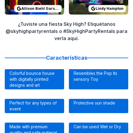
Allison Biehl Garson
Lindy Hampton
¿Tuviste una fiesta Sky High? Etiquétanos
@skyhighpartyrentals o #SkyHighPartyRentals para
verla aquí.
Características
Colorful bounce house
Resembles the Pop Its
with digitally printed
sensory Toy
designs and art
Perfect for any types of
Protective sun shade
event
Made with premium
Can be used Wet or Dry
quality and safe material