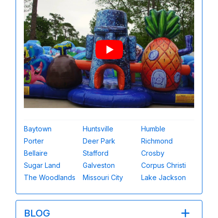
Baytown
Huntsville
Humble
Porter
Deer Park
Richmond
Bellaire
Stafford
Crosby
Sugar Land
Galveston
Corpus Christi
The Woodlands
Missouri City
Lake Jackson
BLOG