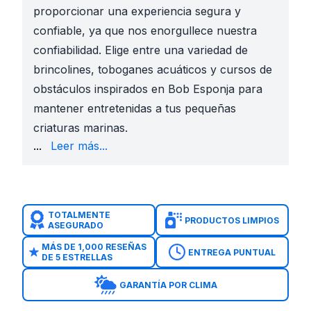
proporcionar una experiencia segura y
confiable, ya que nos enorgullece nuestra
confiabilidad. Elige entre una variedad de
brincolines, toboganes acuáticos y cursos de
obstáculos inspirados en Bob Esponja para
mantener entretenidas a tus pequeñas
criaturas marinas.
para proporcionar horas de juego imaginativo y aven
...
Leer más...
TOTALMENTE
PRODUCTOS LIMPIOS
ASEGURADO
MÁS DE 1,000 RESEÑAS
ENTREGA PUNTUAL
DE 5 ESTRELLAS
GARANTÍA POR CLIMA