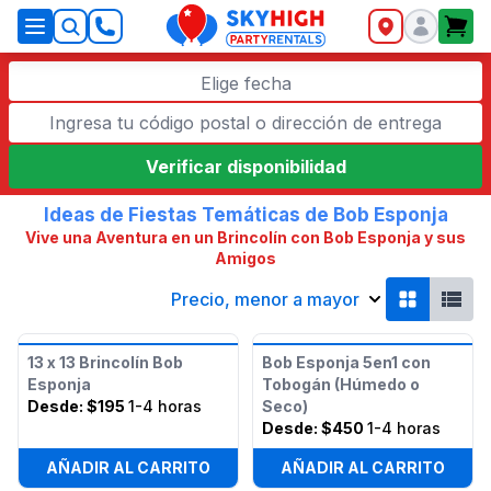
SkyHigh Logo
Elige fecha
Verificar disponibilidad
Ideas de Fiestas Temáticas de Bob Esponja
Vive una Aventura en un Brincolín con Bob Esponja y sus
Amigos
Precio, menor a mayor
13 x 13 Brincolín Bob
Bob Esponja 5en1 con
Esponja
Tobogán (Húmedo o
Desde:
$195
1-4 horas
Seco)
Desde:
$450
1-4 horas
AÑADIR AL CARRITO
AÑADIR AL CARRITO