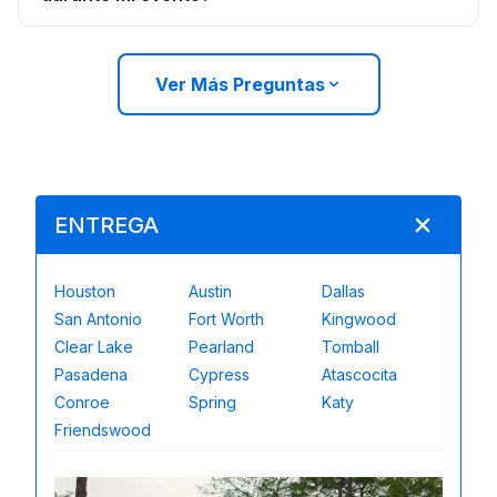
Ver Más Preguntas
ENTREGA
Houston
Austin
Dallas
San Antonio
Fort Worth
Kingwood
Clear Lake
Pearland
Tomball
Pasadena
Cypress
Atascocita
Conroe
Spring
Katy
Friendswood