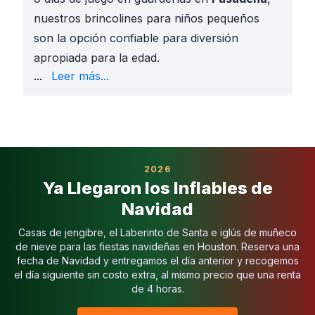
nuestros brincolines para niños pequeños
son la opción confiable para diversión
apropiada para la edad.
y The Heights
...
Leer más...
Opciones de juego suave
— zonas de juego cerradas
Limpios y seguros
— desinfectados antes de cada re
Totalmente asegurados
— cobertura de responsabi
Presupuesto amigable
— brincolines en todos los 
Cumpleaños en el Patio
: Las familias aman el
Froze
2026
Preescolares y Guarderías
:
Escuelas primarias de
Ya Llegaron los Inflables de
Eventos de la Iglesia
: Las congregaciones en
Pasad
Navidad
Parques Comunitarios
: En
Discovery Green, Levy 
Frozen Toddler Town
— aventura temática Disney 
Casas de jengibre, el Laberinto de Santa e iglús de muñeco
Candy Playland
— brincolín inspirado en dulces col
de nieve para las fiestas navideñas en Houston. Reserva una
Spidey & Friends Combo
— juego de superhéroes a 
fecha de Navidad y entregamos el día anterior y recogemos
el día siguiente sin costo extra, al mismo precio que una renta
Plaza Sésamo Playground
— personajes queridos p
de 4 horas.
Unicorn Toddler Playzone
— instalación mágica y b