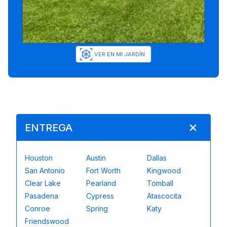
VER EN MI JARDÍN
ENTREGA
Houston
Austin
Dallas
San Antonio
Fort Worth
Kingwood
Clear Lake
Pearland
Tomball
Pasadena
Cypress
Atascocita
Conroe
Spring
Katy
Friendswood