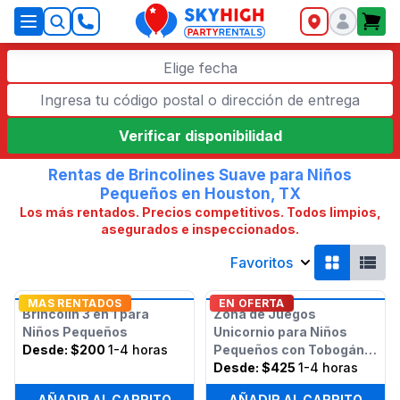
SkyHigh Logo
Elige fecha
Verificar disponibilidad
Rentas de Brincolines Suave para Niños
Pequeños en Houston, TX
Los más rentados. Precios competitivos. Todos limpios,
asegurados e inspeccionados.
Favoritos
MAS RENTADOS
EN OFERTA
Brincolín 3 en 1 para
Zona de Juegos
Niños Pequeños
Unicornio para Niños
Desde:
$200
1-4 horas
Pequeños con Tobogán
(Seco o Húmedo)
Desde:
$425
1-4 horas
AÑADIR AL CARRITO
AÑADIR AL CARRITO