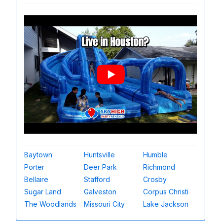
Baytown
Huntsville
Humble
Porter
Deer Park
Richmond
Bellaire
Stafford
Crosby
Sugar Land
Galveston
Corpus Christi
The Woodlands
Missouri City
Lake Jackson