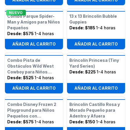
NUEVO
Combo Parque Spider-
13 x 13 Brincolín Bubble
Man y Amigos para Niños
Guppies
Pequeños
Desde:
$185
1-4 horas
Desde:
$575
1-4 horas
AÑADIR AL CARRITO
AÑADIR AL CARRITO
Combo Pista de
Brincolín Princesa (Tiny
Obstáculos Wild West
Yard Series)
Cowboy para Niños
Desde:
$225
1-4 horas
Pequeños
Desde:
$525
1-4 horas
AÑADIR AL CARRITO
AÑADIR AL CARRITO
Combo Disney Frozen 2
Brincolín Castillo Rosa y
Playground para Niños
Morado Pequeño para
Pequeños con
Adentro y Afuera
Obstáculos
Desde:
$575
1-4 horas
Desde:
$150
1-4 horas