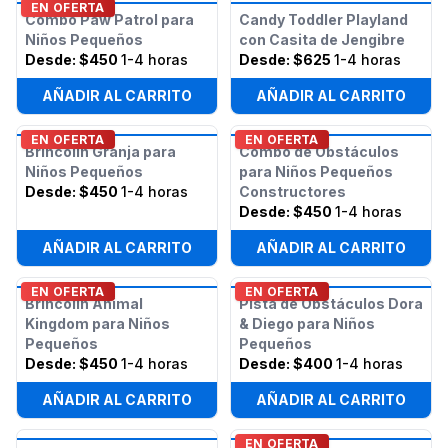
EN OFERTA
Combo Paw Patrol para
Candy Toddler Playland
Niños Pequeños
con Casita de Jengibre
Desde:
$450
1-4 horas
Desde:
$625
1-4 horas
AÑADIR AL CARRITO
AÑADIR AL CARRITO
EN OFERTA
EN OFERTA
Brincolín Granja para
Combo de Obstáculos
Niños Pequeños
para Niños Pequeños
Desde:
$450
1-4 horas
Constructores
Desde:
$450
1-4 horas
AÑADIR AL CARRITO
AÑADIR AL CARRITO
EN OFERTA
EN OFERTA
Brincolín Animal
Pista de Obstáculos Dora
Kingdom para Niños
& Diego para Niños
Pequeños
Pequeños
Desde:
$450
1-4 horas
Desde:
$400
1-4 horas
AÑADIR AL CARRITO
AÑADIR AL CARRITO
EN OFERTA