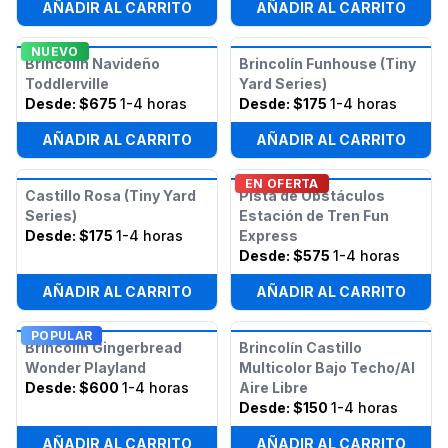
AÑADIR AL CARRITO
AÑADIR AL CARRITO
NUEVO
Brincolín Navideño
Brincolín Funhouse (Tiny
Toddlerville
Yard Series)
Desde:
$675
1-4 horas
Desde:
$175
1-4 horas
AÑADIR AL CARRITO
AÑADIR AL CARRITO
EN OFERTA
Castillo Rosa (Tiny Yard
Pista de Obstáculos
Series)
Estación de Tren Fun
Desde:
$175
1-4 horas
Express
Desde:
$575
1-4 horas
AÑADIR AL CARRITO
AÑADIR AL CARRITO
POPULAR
Brincolín Gingerbread
Brincolín Castillo
Wonder Playland
Multicolor Bajo Techo/Al
Desde:
$600
1-4 horas
Aire Libre
Desde:
$150
1-4 horas
AÑADIR AL CARRITO
AÑADIR AL CARRITO