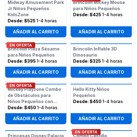
Midway Amusement Park
Brincolín Mickey Mouse
Jr Niños Pequeños
para Niños Pequeños
KidsZone
Desde:
$425
1-4 horas
Desde:
$525
1-4 horas
AÑADIR AL CARRITO
AÑADIR AL CARRITO
EN OFERTA
Brincolín Plaza Sésamo
Brincolín Inflable 3D
para Niños Pequeños
Dinosaurio
Desde:
$395
1-4 horas
Desde:
$325
1-4 horas
AÑADIR AL CARRITO
AÑADIR AL CARRITO
EN OFERTA
Mickey Playzone Combo
Hello Kitty Niños
de Obstáculos para
Pequeños
Niños Pequeños con
Desde:
$450
1-4 horas
Tobogán (Húmedo/Seco)
Desde:
$450
1-4 horas
AÑADIR AL CARRITO
AÑADIR AL CARRITO
EN OFERTA
Princesas Disney Palacio
Combo Castillo