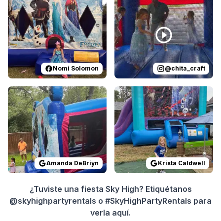
Nomi Solomon
@
chita_craft
Reviewed on
GoogleReviews
Reviewed on
by
Amanda DeBriyn
GoogleReview
:
Everyt
Amanda DeBriyn
Krista Caldwell
¿Tuviste una fiesta Sky High? Etiquétanos
@skyhighpartyrentals o #SkyHighPartyRentals para
verla aquí.