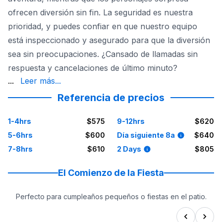
ofrecen diversión sin fin. La seguridad es nuestra
prioridad, y puedes confiar en que nuestro equipo
está inspeccionado y asegurado para que la diversión
sea sin preocupaciones. ¿Cansado de llamadas sin
respuesta y cancelaciones de último minuto?
entre semana. ¿Lluvia en el pronóstico? ¡Sin problema! N
...
Leer más...
Referencia de precios
1-4hrs
$575
9-12hrs
$620
5-6hrs
$600
Día siguiente 8a
$640
7-8hrs
$610
2 Days
$805
El Comienzo de la Fiesta
Perfecto para cumpleaños pequeños o fiestas en el patio.