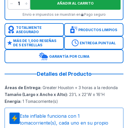
−
+
AÑADIR AL CARRITO
Envío e impuestos se muestran en
Pago seguro
TOTALMENTE
PRODUCTOS LIMPIOS
ASEGURADO
MÁS DE 1,000 RESEÑAS
ENTREGA PUNTUAL
DE 5 ESTRELLAS
GARANTÍA POR CLIMA
Detalles del Producto
Áreas de Entrega
:
Greater Houston + 3 horas a la redonda
Tamaño (Largo x Ancho x Alto)
:
23'L x 22'W x 16'H
Energía
:
1
Tomacorriente(s)
Este inflable funciona con
1
tomacorriente(s), cada uno en su propio