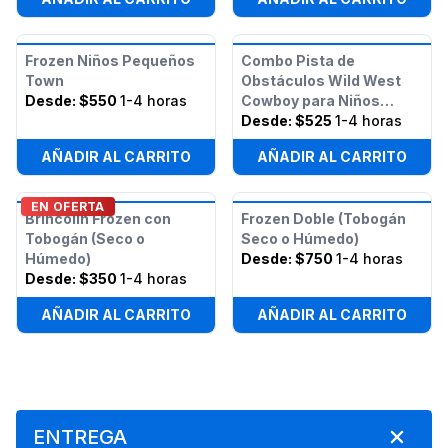
Frozen Niños Pequeños
Combo Pista de
Town
Obstáculos Wild West
Desde:
$550
1-4 horas
Cowboy para Niños
Pequeños
Desde:
$525
1-4 horas
AÑADIR AL CARRITO
AÑADIR AL CARRITO
EN OFERTA
Brincolín Frozen con
Frozen Doble (Tobogán
Tobogán (Seco o
Seco o Húmedo)
Húmedo)
Desde:
$750
1-4 horas
Desde:
$350
1-4 horas
AÑADIR AL CARRITO
AÑADIR AL CARRITO
ENTREGA