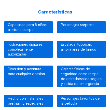
Características
Capacidad para 8 niños
Personajes sorpresa
al mismo tiempo
Ilustraciones digitales
Escalada, tobogán,
completamente
amplia área de brinco
autorizadas
Diversión y aventura
Características de
para cualquier ocasión
seguridad como rampa
de entrada/salida segura
y salida de emergencia
Hecho con materiales
Personajes favoritos de
premium y especiales
la película