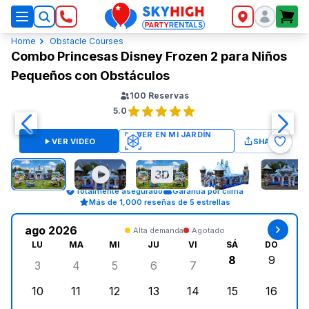
SkyHigh Logo
Home
Obstacle Courses
Combo Princesas Disney Frozen 2 para Niños
Pequeños con Obstáculos
100
Reservas
5.0
VER VIDEO
SHARE
Totalmente asegurado
Garantía por clima
Más de 1,000 reseñas de 5 estrellas
ago 2026
Alta demanda
Agotado
LU
MA
MI
JU
VI
SÁ
DO
8
9
3
4
5
6
7
lunes, agosto 3, 2026
martes, agosto 4, 2026
miércoles, agosto 5, 2026
jueves, agosto 6, 2026
viernes, agosto 7, 202
sábado, agost
doming
10
11
12
13
14
15
16
lunes, agosto 10, 2026
martes, agosto 11, 2026
miércoles, agosto 12, 2026
jueves, agosto 13, 2026
viernes, agosto 14, 2
sábado, agosto
doming