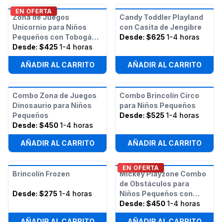
EN OFERTA
Zona de Juegos
Candy Toddler Playland
Unicornio para Niños
con Casita de Jengibre
Pequeños con Tobogán
Desde:
$625
1-4 horas
(Seco o Húmedo)
Desde:
$425
1-4 horas
AÑADIR AL CARRITO
AÑADIR AL CARRITO
Combo Zona de Juegos
Combo Brincolín Circo
Dinosaurio para Niños
para Niños Pequeños
Pequeños
Desde:
$525
1-4 horas
Desde:
$450
1-4 horas
AÑADIR AL CARRITO
AÑADIR AL CARRITO
EN OFERTA
Brincolín Frozen
Mickey Playzone Combo
de Obstáculos para
Desde:
$275
1-4 horas
Niños Pequeños con
Tobogán (Húmedo/Seco)
Desde:
$450
1-4 horas
AÑADIR AL CARRITO
AÑADIR AL CARRITO