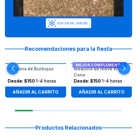
VER EN MI JARDÍN
Recomendaciones para la fiesta
MEJOR COMPLEMENTO
Máquina de Burbujas
Máquina de Nieve en
Cono
Desde:
$150
1-4 horas
Desde:
$150
1-4 horas
AÑADIR AL CARRITO
AÑADIR AL CARRITO
Productos Relacionados