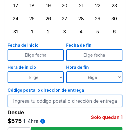
17
18
19
20
21
22
23
lunes, agosto 17, 2026
martes, agosto 18, 2026
miércoles, agosto 19, 2026
jueves, agosto 20, 2026
viernes, agosto 21, 20
sábado, agost
doming
24
25
26
27
28
29
30
lunes, agosto 24, 2026
martes, agosto 25, 2026
miércoles, agosto 26, 2026
jueves, agosto 27, 2026
viernes, agosto 28, 2
sábado, agost
doming
31
1
2
3
4
5
6
lunes, agosto 31, 2026
martes, septiembre 1, 2026
miércoles, septiembre 2, 2026
jueves, septiembre 3, 2026
viernes, septiembre 4
sábado, septi
doming
Fecha de inicio
Fecha de fin
Elige fecha
Elige fecha
Hora de inicio
Hora de fin
Código postal o dirección de entrega
Desde
Solo quedan 1
$575
1-4hrs