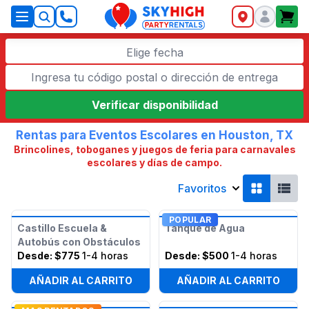
SkyHigh Logo
Elige fecha
Verificar disponibilidad
Rentas para Eventos Escolares en Houston, TX
Brincolines, toboganes y juegos de feria para carnavales
escolares y días de campo.
Favoritos
POPULAR
Castillo Escuela &
Tanque de Agua
Autobús con Obstáculos
Desde:
$775
1-4 horas
Desde:
$500
1-4 horas
AÑADIR AL CARRITO
AÑADIR AL CARRITO