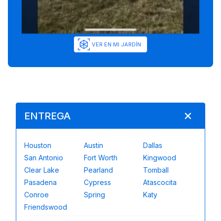
VER EN MI JARDÍN
ENTREGA
Houston
Austin
Dallas
San Antonio
Fort Worth
Kingwood
Clear Lake
Pearland
Tomball
Pasadena
Cypress
Atascocita
Conroe
Spring
Katy
Friendswood