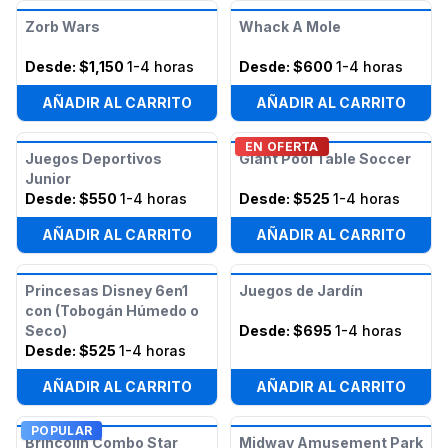
Zorb Wars
Whack A Mole
Desde:
$1,150
1-4 horas
Desde:
$600
1-4 horas
AÑADIR AL CARRITO
AÑADIR AL CARRITO
EN OFERTA
Juegos Deportivos
Giant Pool Table Soccer
Junior
Desde:
$550
1-4 horas
Desde:
$525
1-4 horas
AÑADIR AL CARRITO
AÑADIR AL CARRITO
Princesas Disney 6en1
Juegos de Jardín
con (Tobogán Húmedo o
Seco)
Desde:
$695
1-4 horas
Desde:
$525
1-4 horas
AÑADIR AL CARRITO
AÑADIR AL CARRITO
POPULAR
Brincolín Combo Star
Midway Amusement Park