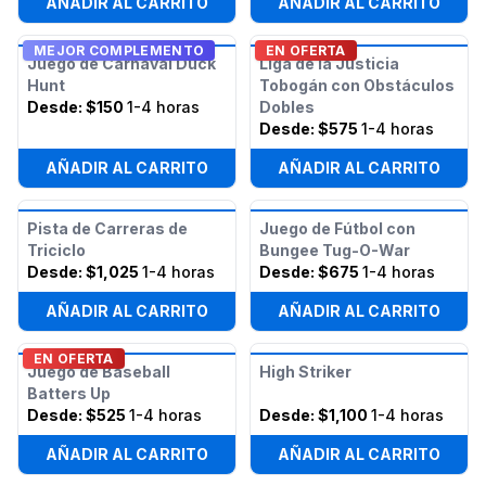
AÑADIR AL CARRITO
AÑADIR AL CARRITO
MEJOR COMPLEMENTO
EN OFERTA
Juego de Carnaval Duck
Liga de la Justicia
Hunt
Tobogán con Obstáculos
Desde:
$150
1-4 horas
Dobles
Desde:
$575
1-4 horas
AÑADIR AL CARRITO
AÑADIR AL CARRITO
Pista de Carreras de
Juego de Fútbol con
Triciclo
Bungee Tug-O-War
Desde:
$1,025
1-4 horas
Desde:
$675
1-4 horas
AÑADIR AL CARRITO
AÑADIR AL CARRITO
EN OFERTA
Juego de Baseball
High Striker
Batters Up
Desde:
$525
1-4 horas
Desde:
$1,100
1-4 horas
AÑADIR AL CARRITO
AÑADIR AL CARRITO