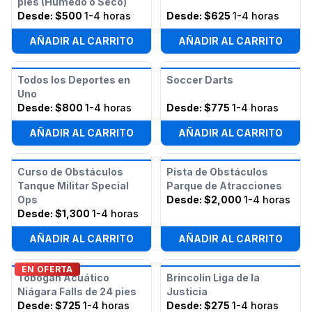
pies (Húmedo o Seco)
Desde:
$500
1-4 horas
Desde:
$625
1-4 horas
AÑADIR AL CARRITO
AÑADIR AL CARRITO
Todos los Deportes en
Soccer Darts
Uno
Desde:
$800
1-4 horas
Desde:
$775
1-4 horas
AÑADIR AL CARRITO
AÑADIR AL CARRITO
Curso de Obstáculos
Pista de Obstáculos
Tanque Militar Special
Parque de Atracciones
Ops
Desde:
$2,000
1-4 horas
Desde:
$1,300
1-4 horas
AÑADIR AL CARRITO
AÑADIR AL CARRITO
EN OFERTA
Tobogán Acuático
Brincolín Liga de la
Niágara Falls de 24 pies
Justicia
Desde:
$725
1-4 horas
Desde:
$275
1-4 horas