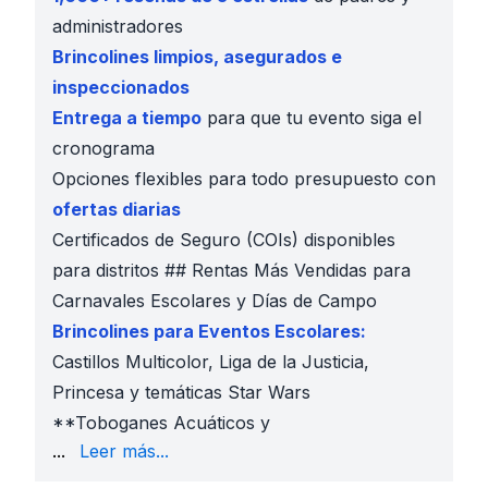
administradores
Brincolines limpios, asegurados e
inspeccionados
Entrega a tiempo
para que tu evento siga el
cronograma
Opciones flexibles para todo presupuesto con
ofertas diarias
Certificados de Seguro (COIs) disponibles
para distritos ## Rentas Más Vendidas para
Carnavales Escolares y Días de Campo
Brincolines para Eventos Escolares:
Castillos Multicolor, Liga de la Justicia,
Princesa y temáticas Star Wars
**Toboganes Acuáticos y
Deslizables:
Cataratas del Niágara 24 pies, Polar Be
...
Leer más...
Cursos de Obstáculos:
Autobús Escolar 50 pies, Bo