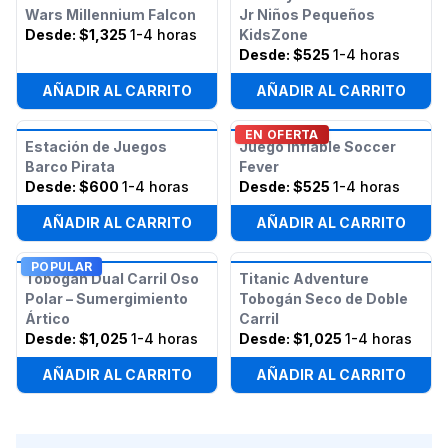
Wars Millennium Falcon
Jr Niños Pequeños
Desde:
$1,325
1-4 horas
KidsZone
Desde:
$525
1-4 horas
AÑADIR AL CARRITO
AÑADIR AL CARRITO
EN OFERTA
Estación de Juegos
Juego Inflable Soccer
Barco Pirata
Fever
Desde:
$600
1-4 horas
Desde:
$525
1-4 horas
AÑADIR AL CARRITO
AÑADIR AL CARRITO
POPULAR
Tobogán Dual Carril Oso
Titanic Adventure
Polar – Sumergimiento
Tobogán Seco de Doble
Ártico
Carril
Desde:
$1,025
1-4 horas
Desde:
$1,025
1-4 horas
AÑADIR AL CARRITO
AÑADIR AL CARRITO