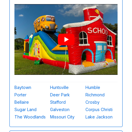
Baytown
Huntsville
Humble
Porter
Deer Park
Richmond
Bellaire
Stafford
Crosby
Sugar Land
Galveston
Corpus Christi
The Woodlands
Missouri City
Lake Jackson