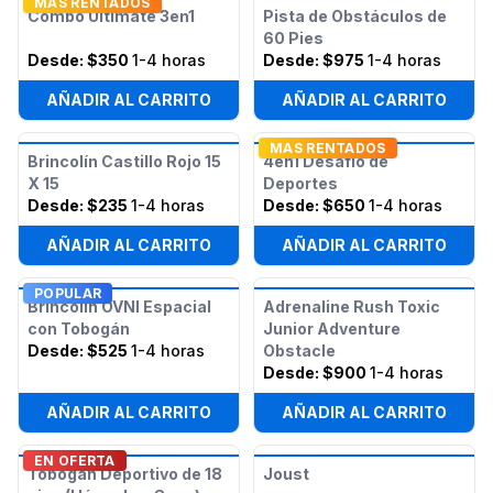
MAS RENTADOS
Combo Ultimate 3en1
Pista de Obstáculos de
60 Pies
Desde:
$350
1-4 horas
Desde:
$975
1-4 horas
AÑADIR AL CARRITO
AÑADIR AL CARRITO
MAS RENTADOS
Brincolín Castillo Rojo 15
4en1 Desafío de
X 15
Deportes
Desde:
$235
1-4 horas
Desde:
$650
1-4 horas
AÑADIR AL CARRITO
AÑADIR AL CARRITO
POPULAR
Brincolín OVNI Espacial
Adrenaline Rush Toxic
con Tobogán
Junior Adventure
Desde:
$525
1-4 horas
Obstacle
Desde:
$900
1-4 horas
AÑADIR AL CARRITO
AÑADIR AL CARRITO
EN OFERTA
Tobogán Deportivo de 18
Joust