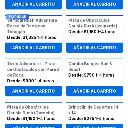
AÑADIR AL CARRITO
AÑADIR AL CARRITO
POPULAR
Vertical Rush Adventure
Pista de Obstáculos
Pared de Roca con
Double Rush (Izquierda)
Tobogán
Desde:
$1,150
1-4 horas
Desde:
$1,325
1-4 horas
AÑADIR AL CARRITO
AÑADIR AL CARRITO
Toxic Adventure - Pista
Combo Bungee Run &
de Obstáculos con Pared
Joust
de Roca
Desde:
$750
1-4 horas
Desde:
$900
1-4 horas
AÑADIR AL CARRITO
AÑADIR AL CARRITO
Pista de Obstáculos
Brincolín de Deportes 14
Double Rush (Derecha)
x 14
Desde:
$1,150
1-4 horas
Desde:
$275
1-4 horas