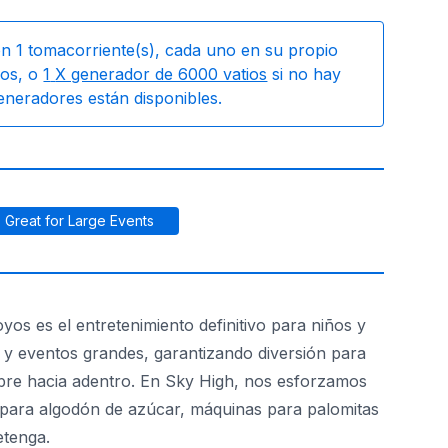
on
1
tomacorriente(s), cada uno en su propio
os, o
1
X generador de 6000 vatios
si no hay
generadores están disponibles.
Great for Large Events
os es el entretenimiento definitivo para niños y
s y eventos grandes, garantizando diversión para
 libre hacia adentro. En Sky High, nos esforzamos
 para algodón de azúcar, máquinas para palomitas
etenga.