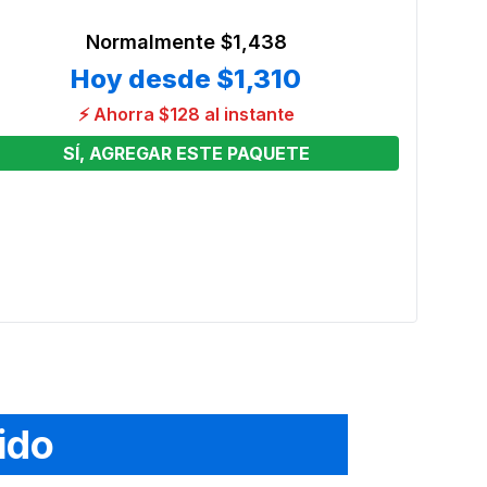
Normalmente
$1,438
Hoy desde
$1,310
⚡ Ahorra $128 al instante
SÍ, AGREGAR ESTE PAQUETE
 4
Desaf
Preci
From
ido