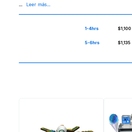
hasta las 10 pm entre semana, listos para adaptarn
...
Leer más...
1-4hrs
$1,100
5-6hrs
$1,135