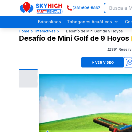
(281)606-5867
SkyHigh Logo
Brincolines
Toboganes Acuáticos
Co
Home
Interactives
Desafío de Mini Golf de 9 Hoyos
Desafío de Mini Golf de 9 Hoyos
391
Reserv
VER VIDEO
3D
Festivales Religiosos
Eventos Comunitarios
Picnics Empresariales
Fiestas de Dinosaurios