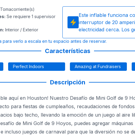
Tomacorriente(s)
Este inflable funciona c
es
:
Se requiere 1 supervisor
interruptor de 20 amperi
electricidad cerca. Los 
ón
:
Interior / Exterior
a para verlo a escala en tu espacio antes de reservar.
Características
Perfect Indoors
Amazing at Fundraisers
Descripción
ble aquí en Houston! Nuestro Desafío de Mini Golf de 9 Hoy
rfecto para fiestas de cumpleaños, recaudaciones de fondo
pacios bajo techo, llevando la emoción de un juego al aire
Desafío de Mini Golf de 9 Hoyos, puedes agregar máquinas
e incluso juegos de carnaval para que la diversión no se d