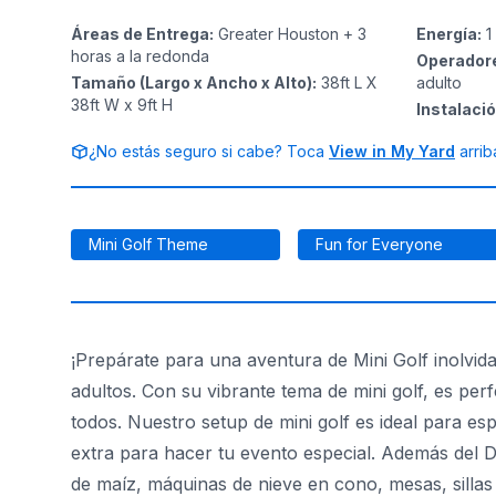
Áreas de Entrega
:
Greater Houston + 3
Energía
:
1
horas a la redonda
Operador
Tamaño (Largo x Ancho x Alto)
:
38ft L X
adulto
38ft W x 9ft H
Instalaci
¿No estás seguro si cabe? Toca
View in My Yard
arrib
Mini Golf Theme
Fun for Everyone
¡Prepárate para una aventura de Mini Golf inolvida
adultos. Con su vibrante tema de mini golf, es pe
todos. Nuestro setup de mini golf es ideal para es
extra para hacer tu evento especial. Además del 
de maíz, máquinas de nieve en cono, mesas, sillas 