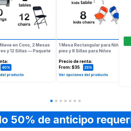
Nieve en Cono, 2 Mesas
1 Mesa Rectangular para Niños de
es y 12 Sillas — Paquete
pies y 8 Sillas para Niños
enta
:
Precio de renta
:
From:
$35
40%
25%
 del producto
Ver opciones del producto
lo 50% de anticipo requer