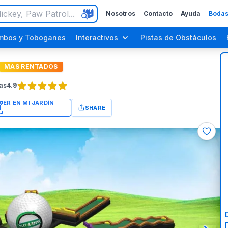
Nosotros
Contacto
Ayuda
Bodas
mbos y Toboganes
Interactivos
Pistas de Obstáculos
MAS RENTADOS
as
4.9
SHARE
Fiestas para Adultos
Fiestas del Día del Trabajo