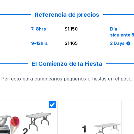
os a cualquier cambio en tus planes. Cuando se trata de pla
Referencia de precios
7-8hrs
$1,150
Día
siguiente 
9-12hrs
$1,165
2 Days
El Comienzo de la Fiesta
Perfecto para cumpleaños pequeños o fiestas en el patio.