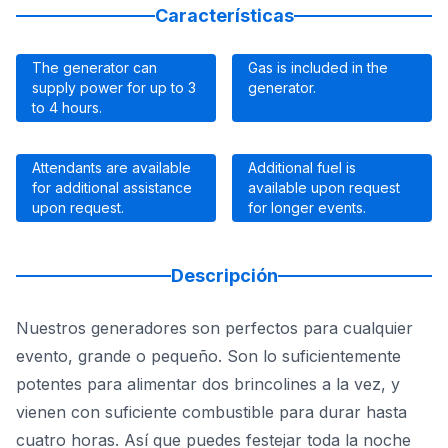
Características
The generator can
Gas is included in the
supply power for up to 3
generator.
to 4 hours.
Attendants are available
Additional fuel is
for additional assistance
available upon request
upon request.
for longer events.
Descripción
Nuestros generadores son perfectos para cualquier
evento, grande o pequeño. Son lo suficientemente
potentes para alimentar dos brincolines a la vez, y
vienen con suficiente combustible para durar hasta
cuatro horas. Así que puedes festejar toda la noche