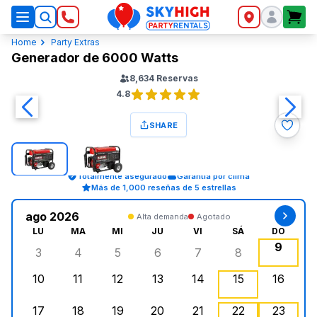
SkyHigh Logo
Home
Party Extras
Generador de 6000 Watts
8,634
Reservas
4.8
SHARE
Totalmente asegurado
Garantía por clima
Más de 1,000 reseñas de 5 estrellas
ago 2026
Alta demanda
Agotado
LU
MA
MI
JU
VI
SÁ
DO
9
3
4
5
6
7
8
lunes, agosto 3, 2026
martes, agosto 4, 2026
miércoles, agosto 5, 2026
jueves, agosto 6, 2026
viernes, agosto 7, 202
sábado, agost
doming
10
11
12
13
14
15
16
lunes, agosto 10, 2026
martes, agosto 11, 2026
miércoles, agosto 12, 2026
jueves, agosto 13, 2026
viernes, agosto 14, 2
sábado, agosto
doming
17
18
19
20
21
22
23