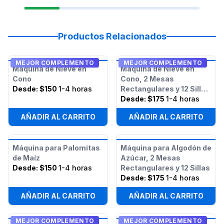
Productos Relacionados
MEJOR COMPLEMENTO
MEJOR COMPLEMENTO
Máquina de Nieve en
Máquina de Nieve en
Cono
Cono, 2 Mesas
Desde:
$150
1-4 horas
Rectangulares y 12 Sillas
- Paquete
Desde:
$175
1-4 horas
AÑADIR AL CARRITO
AÑADIR AL CARRITO
Máquina para Palomitas
Máquina para Algodón de
de Maíz
Azúcar, 2 Mesas
Desde:
$150
1-4 horas
Rectangulares y 12 Sillas
Desde:
$175
1-4 horas
AÑADIR AL CARRITO
AÑADIR AL CARRITO
MEJOR COMPLEMENTO
MEJOR COMPLEMENTO