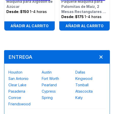
Máquina para Algodón de
Paquete Máquina para
Azúcar
Palomitas de Maíz, 2
Desde:
$150
1-4 horas
Mesas Rectangulares y
12 Sillas
Desde:
$175
1-4 horas
AÑADIR AL CARRITO
AÑADIR AL CARRITO
ENTREGA
Houston
Austin
Dallas
San Antonio
Fort Worth
Kingwood
Clear Lake
Pearland
Tomball
Pasadena
Cypress
Atascocita
Conroe
Spring
Katy
Friendswood