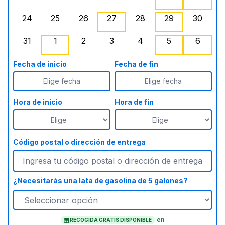
lunes, agosto 17, 2026
martes, agosto 18, 2026
miércoles, agosto 19, 2026
jueves, agosto 20, 2026
viernes, agosto 21, 20
sábado, agost
doming
24
25
26
27
28
29
30
lunes, agosto 24, 2026
martes, agosto 25, 2026
miércoles, agosto 26, 2026
jueves, agosto 27, 2026
viernes, agosto 28, 2
sábado, agost
doming
, Ago
31
1
2
3
4
5
6
lunes, agosto 31, 2026
martes, septiembre 1, 2026
miércoles, septiembre 2, 2026
jueves, septiembre 3, 2026
viernes, septiembre 4
, Agotado
sábado, septi
doming
Fecha de inicio
Fecha de fin
Elige fecha
Elige fecha
Hora de inicio
Hora de fin
Código postal o dirección de entrega
¿Necesitarás una lata de gasolina de 5 galones?
en
RECOGIDA GRATIS DISPONIBLE