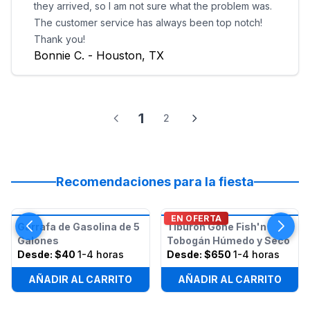
they arrived, so I am not sure what the problem was.
The customer service has always been top notch!
Thank you!
Bonnie C. - Houston, TX
1
2
Recomendaciones para la fiesta
EN OFERTA
Garrafa de Gasolina de 5
Tiburón Gone Fish'n
Galones
Tobogán Húmedo y Seco
Desde:
$40
1-4 horas
Desde:
$650
1-4 horas
AÑADIR AL CARRITO
AÑADIR AL CARRITO