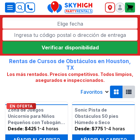
SkyHigh Logo
Elige fecha
Verificar disponibilidad
Rentas de Cursos de Obstáculos en Houston,
TX
Los más rentados. Precios competitivos. Todos limpios,
asegurados e inspeccionados.
Favoritos
EN OFERTA
Zona de Juegos
Sonic Pista de
Unicornio para Niños
Obstáculos 50 pies
Pequeños con Tobogán
Húmedo o Seco
(Seco o Húmedo)
Desde:
$425
1-4 horas
Desde:
$775
1-4 horas
AÑADIR AL CARRITO
AÑADIR AL CARRITO