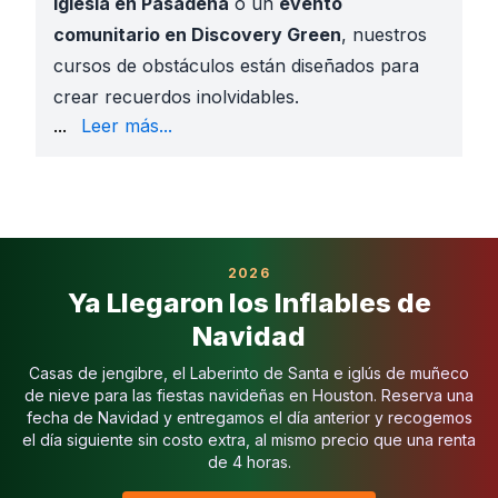
iglesia en Pasadena
o un
evento
comunitario en Discovery Green
, nuestros
cursos de obstáculos están diseñados para
crear recuerdos inolvidables.
hasta desafíos mega de 140 pies
...
Leer más...
Temas emocionantes
— Star Wars, Liga de la Justi
Rentas asequibles
— inflatables en cada presupuest
Herramientas de vista previa
— vistas de producto 
Instalación segura y profesional
— personal asegur
Completamente asegurado
— responsabilidad civi
2026
Cumpleaños en el Patio
: Familias en
Bellaire, West
Ya Llegaron los Inflables de
Carnavales Escolares
: Los campus de HISD, Katy 
Navidad
Festivales de Iglesia
: Congregaciones en
Pasadena
Eventos Comunitarios
: En parques como
Memorial
Casas de jengibre, el Laberinto de Santa e iglús de muñeco
Vertical Rush Rockwall
— sube, corre y deslízate e
de nieve para las fiestas navideñas en Houston. Reserva una
Extreme Corn Maze
— aventura de laberinto inflabl
fecha de Navidad y entregamos el día anterior y recogemos
el día siguiente sin costo extra, al mismo precio que una renta
Obstáculo Star Wars de 50 pies
— desafío dual de c
de 4 horas.
Curso de Obstáculos Liga de la Justicia
— curso su