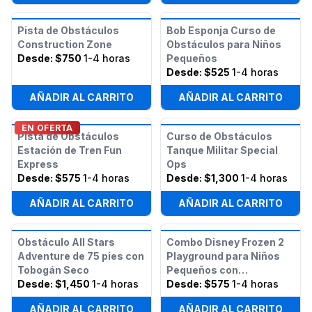
Pista de Obstáculos
Bob Esponja Curso de
Construction Zone
Obstáculos para Niños
Desde:
$750
1-4 horas
Pequeños
Desde:
$525
1-4 horas
AÑADIR AL CARRITO
AÑADIR AL CARRITO
EN OFERTA
Pista de Obstáculos
Curso de Obstáculos
Estación de Tren Fun
Tanque Militar Special
Express
Ops
Desde:
$575
1-4 horas
Desde:
$1,300
1-4 horas
AÑADIR AL CARRITO
AÑADIR AL CARRITO
Obstáculo All Stars
Combo Disney Frozen 2
Adventure de 75 pies con
Playground para Niños
Tobogán Seco
Pequeños con
Desde:
$1,450
1-4 horas
Obstáculos
Desde:
$575
1-4 horas
AÑADIR AL CARRITO
AÑADIR AL CARRITO