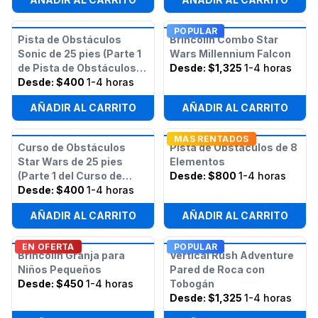
POPULAR
Pista de Obstáculos
Brincolín Combo Star
Sonic de 25 pies (Parte 1
Wars Millennium Falcon
de Pista de Obstáculos
Desde:
$1,325
1-4 horas
Sonic de 50 pies)
Desde:
$400
1-4 horas
AÑADIR AL CARRITO
AÑADIR AL CARRITO
MAS RENTADOS
Curso de Obstáculos
Pista de Obstáculos de 8
Star Wars de 25 pies
Elementos
(Parte 1 del Curso de
Desde:
$800
1-4 horas
Obstáculos Star Wars de
Desde:
$400
1-4 horas
50 pies)
AÑADIR AL CARRITO
AÑADIR AL CARRITO
EN OFERTA
POPULAR
Brincolín Granja para
Vertical Rush Adventure
Niños Pequeños
Pared de Roca con
Desde:
$450
1-4 horas
Tobogán
Desde:
$1,325
1-4 horas