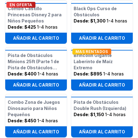
EN OFERTA
Combo Castillo
Black Ops Curso de
Princesas Disney 2 para
Obstáculos
Niños Pequeños
Desde:
$1,300
1-4 horas
Desde:
$425
1-4 horas
AÑADIR AL CARRITO
AÑADIR AL CARRITO
MAS RENTADOS
Pista de Obstáculos
Brincolín Gigante
Minions 25ft (Parte 1 de
Laberinto de Maíz
Pista de Obstáculos
Extremo
Minions 50ft)
Desde:
$400
1-4 horas
Desde:
$895
1-4 horas
AÑADIR AL CARRITO
AÑADIR AL CARRITO
Combo Zona de Juegos
Pista de Obstáculos
Dinosaurio para Niños
Double Rush (Izquierda)
Pequeños
Desde:
$1,150
1-4 horas
Desde:
$450
1-4 horas
AÑADIR AL CARRITO
AÑADIR AL CARRITO