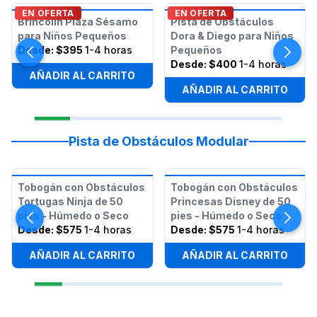
EN OFERTA
EN OFERTA
Brincolín Plaza Sésamo
Pista de Obstáculos
para Niños Pequeños
Dora & Diego para Niños
Desde:
$395
1-4 horas
Pequeños
Desde:
$400
1-4 horas
AÑADIR AL CARRITO
AÑADIR AL CARRITO
Pista de Obstáculos Modular
Tobogán con Obstáculos
Tobogán con Obstáculos
Tortugas Ninja de 50
Princesas Disney de 50
pies - Húmedo o Seco
pies - Húmedo o Seco
Desde:
$575
1-4 horas
Desde:
$575
1-4 horas
AÑADIR AL CARRITO
AÑADIR AL CARRITO