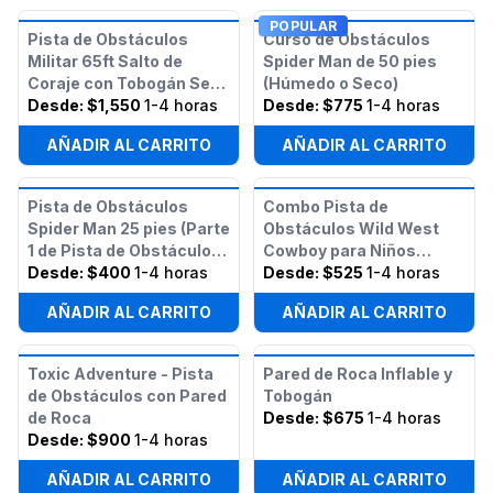
POPULAR
Pista de Obstáculos
Curso de Obstáculos
Militar 65ft Salto de
Spider Man de 50 pies
Coraje con Tobogán Seco
(Húmedo o Seco)
Doble
Desde:
$1,550
1-4 horas
Desde:
$775
1-4 horas
AÑADIR AL CARRITO
AÑADIR AL CARRITO
Pista de Obstáculos
Combo Pista de
Spider Man 25 pies (Parte
Obstáculos Wild West
1 de Pista de Obstáculos
Cowboy para Niños
Spider Man 50 pies)
Desde:
$400
1-4 horas
Pequeños
Desde:
$525
1-4 horas
AÑADIR AL CARRITO
AÑADIR AL CARRITO
Toxic Adventure - Pista
Pared de Roca Inflable y
de Obstáculos con Pared
Tobogán
de Roca
Desde:
$675
1-4 horas
Desde:
$900
1-4 horas
AÑADIR AL CARRITO
AÑADIR AL CARRITO