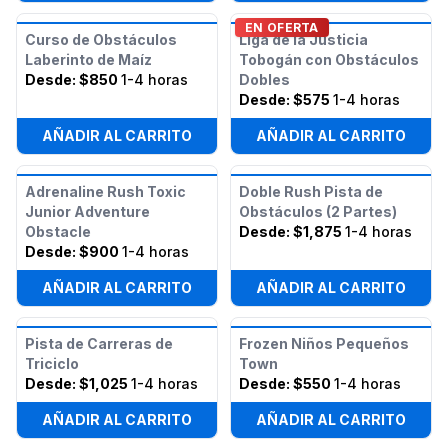
EN OFERTA
Curso de Obstáculos
Liga de la Justicia
Laberinto de Maíz
Tobogán con Obstáculos
Desde:
$850
1-4 horas
Dobles
Desde:
$575
1-4 horas
AÑADIR AL CARRITO
AÑADIR AL CARRITO
Adrenaline Rush Toxic
Doble Rush Pista de
Junior Adventure
Obstáculos (2 Partes)
Obstacle
Desde:
$1,875
1-4 horas
Desde:
$900
1-4 horas
AÑADIR AL CARRITO
AÑADIR AL CARRITO
Pista de Carreras de
Frozen Niños Pequeños
Triciclo
Town
Desde:
$1,025
1-4 horas
Desde:
$550
1-4 horas
AÑADIR AL CARRITO
AÑADIR AL CARRITO