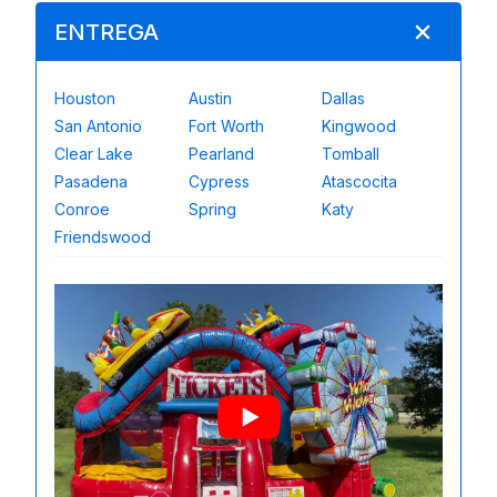
ENTREGA
Houston
Austin
Dallas
San Antonio
Fort Worth
Kingwood
Clear Lake
Pearland
Tomball
Pasadena
Cypress
Atascocita
Conroe
Spring
Katy
Friendswood