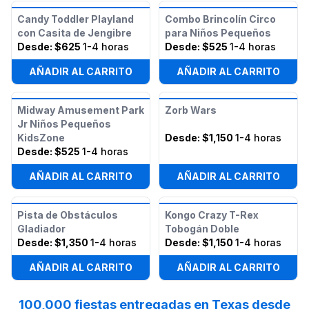
Candy Toddler Playland
Combo Brincolín Circo
con Casita de Jengibre
para Niños Pequeños
Desde:
$625
1-4 horas
Desde:
$525
1-4 horas
AÑADIR AL CARRITO
AÑADIR AL CARRITO
Midway Amusement Park
Zorb Wars
Jr Niños Pequeños
KidsZone
Desde:
$1,150
1-4 horas
Desde:
$525
1-4 horas
AÑADIR AL CARRITO
AÑADIR AL CARRITO
Pista de Obstáculos
Kongo Crazy T-Rex
Gladiador
Tobogán Doble
Desde:
$1,350
1-4 horas
Desde:
$1,150
1-4 horas
AÑADIR AL CARRITO
AÑADIR AL CARRITO
100,000 fiestas entregadas en Texas desde