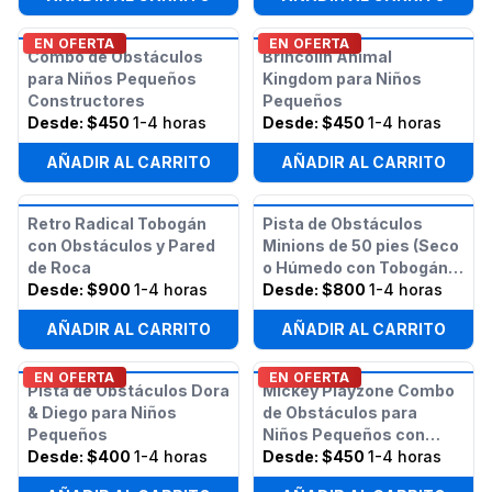
EN OFERTA
EN OFERTA
Combo de Obstáculos
Brincolín Animal
para Niños Pequeños
Kingdom para Niños
Constructores
Pequeños
Desde:
$450
1-4 horas
Desde:
$450
1-4 horas
AÑADIR AL CARRITO
AÑADIR AL CARRITO
Retro Radical Tobogán
Pista de Obstáculos
con Obstáculos y Pared
Minions de 50 pies (Seco
de Roca
o Húmedo con Tobogán
Desde:
$900
1-4 horas
Acuático)
Desde:
$800
1-4 horas
AÑADIR AL CARRITO
AÑADIR AL CARRITO
EN OFERTA
EN OFERTA
Pista de Obstáculos Dora
Mickey Playzone Combo
& Diego para Niños
de Obstáculos para
Pequeños
Niños Pequeños con
Desde:
$400
1-4 horas
Tobogán (Húmedo/Seco)
Desde:
$450
1-4 horas