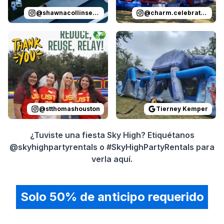
@
shawnacollinsevents
@
charm.celebrations
Reviewed on
Instagram
by
stthomashouston
Reviewed on
GoogleReview
:
Thank you 
@
stthomashouston
Tierney Kemper
¿Tuviste una fiesta Sky High? Etiquétanos
@skyhighpartyrentals o #SkyHighPartyRentals para
verla aquí.
Solo 50% de anticipo requerido