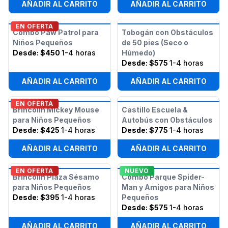
AÑADIR AL CARRITO
AÑADIR AL CARRITO
EN OFERTA
Combo Paw Patrol para
Tobogán con Obstáculos
Niños Pequeños
de 50 pies (Seco o
Desde:
$450
1-4 horas
Húmedo)
Desde:
$575
1-4 horas
AÑADIR AL CARRITO
AÑADIR AL CARRITO
EN OFERTA
Brincolín Mickey Mouse
Castillo Escuela &
para Niños Pequeños
Autobús con Obstáculos
Desde:
$425
1-4 horas
Desde:
$775
1-4 horas
AÑADIR AL CARRITO
AÑADIR AL CARRITO
EN OFERTA
NUEVO
Brincolín Plaza Sésamo
Combo Parque Spider-
para Niños Pequeños
Man y Amigos para Niños
Desde:
$395
1-4 horas
Pequeños
Desde:
$575
1-4 horas
AÑADIR AL CARRITO
AÑADIR AL CARRITO