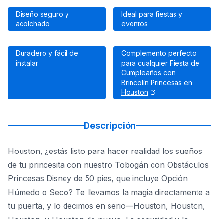
Diseño seguro y
Ideal para fiestas y
acolchado
eventos
Duradero y fácil de
Complemento perfecto
instalar
para cualquier
Fiesta de
Cumpleaños con
Brincolín Princesas en
Houston
Descripción
Houston, ¿estás listo para hacer realidad los sueños
de tu princesita con nuestro Tobogán con Obstáculos
Princesas Disney de 50 pies, que incluye Opción
Húmedo o Seco? Te llevamos la magia directamente a
tu puerta, y lo decimos en serio—Houston, Houston,