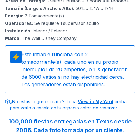
Áreas de Entrega
:
Greater Houston + 3 horas a la redonda
Tamaño (Largo x Ancho x Alto)
:
50'L x 15'W x 12'H
Energía
:
2
Tomacorriente(s)
Operadores
:
Se requiere 1 supervisor adulto
Instalación
:
Interior / Exterior
Marca
:
The Walt Disney Company
Este inflable funciona con
2
tomacorriente(s), cada uno en su propio
interruptor de 20 amperios, o
1
X generador
de 6000 vatios
si no hay electricidad cerca.
Los generadores están disponibles.
¿No estás seguro si cabe? Toca
View in My Yard
arriba
para verlo a escala en tu espacio antes de reservar.
100,000 fiestas entregadas en Texas desde
2006. Cada foto tomada por un cliente.