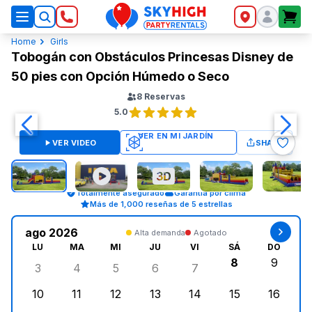
SkyHigh Logo
Home
Girls
Tobogán con Obstáculos Princesas Disney de
50 pies con Opción Húmedo o Seco
8
Reservas
5.0
VER VIDEO
SHARE
Totalmente asegurado
Garantía por clima
Más de 1,000 reseñas de 5 estrellas
ago 2026
Alta demanda
Agotado
LU
MA
MI
JU
VI
SÁ
DO
8
9
3
4
5
6
7
lunes, agosto 3, 2026
martes, agosto 4, 2026
miércoles, agosto 5, 2026
jueves, agosto 6, 2026
viernes, agosto 7, 202
sábado, agost
doming
10
11
12
13
14
15
16
lunes, agosto 10, 2026
martes, agosto 11, 2026
miércoles, agosto 12, 2026
jueves, agosto 13, 2026
viernes, agosto 14, 2
sábado, agosto
doming