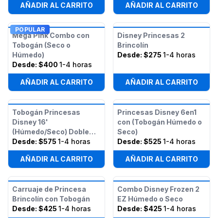
AÑADIR AL CARRITO
AÑADIR AL CARRITO
POPULAR
Mega Pink Combo con
Disney Princesas 2
Tobogán (Seco o
Brincolín
Húmedo)
Desde:
$275
1-4 horas
Desde:
$400
1-4 horas
AÑADIR AL CARRITO
AÑADIR AL CARRITO
Tobogán Princesas
Princesas Disney 6en1
Disney 16'
con (Tobogán Húmedo o
(Húmedo/Seco) Doble
Seco)
Carril
Desde:
$575
1-4 horas
Desde:
$525
1-4 horas
AÑADIR AL CARRITO
AÑADIR AL CARRITO
Carruaje de Princesa
Combo Disney Frozen 2
Brincolín con Tobogán
EZ Húmedo o Seco
Desde:
$425
1-4 horas
Desde:
$425
1-4 horas