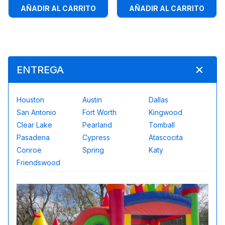
AÑADIR AL CARRITO
AÑADIR AL CARRITO
ENTREGA
Houston
Austin
Dallas
San Antonio
Fort Worth
Kingwood
Clear Lake
Pearland
Tomball
Pasadena
Cypress
Atascocita
Conroe
Spring
Katy
Friendswood