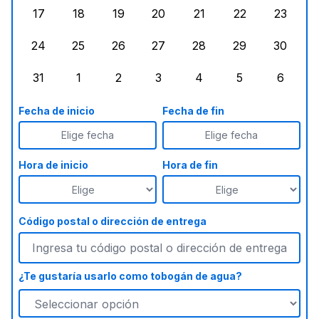
17
18
19
20
21
22
23
lunes, agosto 17, 2026
martes, agosto 18, 2026
miércoles, agosto 19, 2026
jueves, agosto 20, 2026
viernes, agosto 21, 20
sábado, agost
doming
24
25
26
27
28
29
30
lunes, agosto 24, 2026
martes, agosto 25, 2026
miércoles, agosto 26, 2026
jueves, agosto 27, 2026
viernes, agosto 28, 2
sábado, agost
doming
31
1
2
3
4
5
6
lunes, agosto 31, 2026
martes, septiembre 1, 2026
miércoles, septiembre 2, 2026
jueves, septiembre 3, 2026
viernes, septiembre 4
sábado, septi
doming
Fecha de inicio
Fecha de fin
Elige fecha
Elige fecha
Hora de inicio
Hora de fin
Código postal o dirección de entrega
¿Te gustaría usarlo como tobogán de agua?