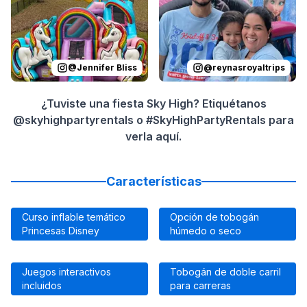
@
Jennifer Bliss
@
reynasroyaltrips
¿Tuviste una fiesta Sky High? Etiquétanos
@skyhighpartyrentals o #SkyHighPartyRentals para
verla aquí.
Características
Curso inflable temático
Opción de tobogán
Princesas Disney
húmedo o seco
Juegos interactivos
Tobogán de doble carril
incluidos
para carreras