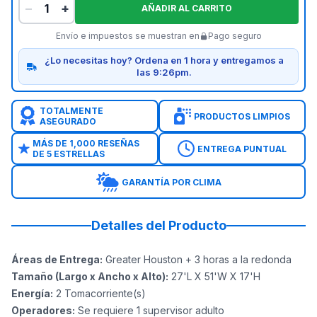
−
+
AÑADIR AL CARRITO
Envío e impuestos se muestran en
Pago seguro
¿Lo necesitas hoy? Ordena en 1 hora y entregamos a
las 9:26pm.
TOTALMENTE
PRODUCTOS LIMPIOS
ASEGURADO
MÁS DE 1,000 RESEÑAS
ENTREGA PUNTUAL
DE 5 ESTRELLAS
GARANTÍA POR CLIMA
Detalles del Producto
Áreas de Entrega
:
Greater Houston + 3 horas a la redonda
Tamaño (Largo x Ancho x Alto)
:
27'L X 51'W X 17'H
Energía
:
2
Tomacorriente(s)
Operadores
:
Se requiere 1 supervisor adulto