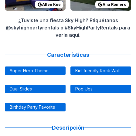
Allen Kue
Ana Romero
¿Tuviste una fiesta Sky High? Etiquétanos
@skyhighpartyrentals o #SkyHighPartyRentals para
verla aquí.
Características
Super Hero Theme
Kid-friendly Rock Wall
Dual Slides
Pop Ups
Birthday Party Favorite
Descripción