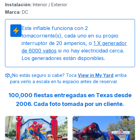
Instalación
:
Interior / Exterior
Marca
:
DC
Este inflable funciona con
2
tomacorriente(s), cada uno en su propio
interruptor de 20 amperios, o
1
X generador
de 6000 vatios
si no hay electricidad cerca.
Los generadores están disponibles.
¿No estás seguro si cabe? Toca
View in My Yard
arriba
para verlo a escala en tu espacio antes de reservar.
100,000 fiestas entregadas en Texas desde
2006. Cada foto tomada por un cliente.
Reviewed on
Instagram
by
jenndesouza
Reviewed on
:
Oscar swinging 
Instagram
by
c