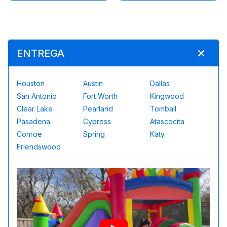
ENTREGA
Houston
Austin
Dallas
San Antonio
Fort Worth
Kingwood
Clear Lake
Pearland
Tomball
Pasadena
Cypress
Atascocita
Conroe
Spring
Katy
Friendswood