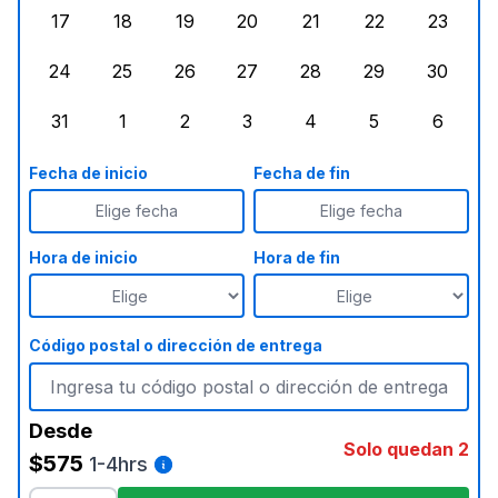
17
18
19
20
21
22
23
lunes, agosto 17, 2026
martes, agosto 18, 2026
miércoles, agosto 19, 2026
jueves, agosto 20, 2026
viernes, agosto 21, 20
sábado, agost
doming
24
25
26
27
28
29
30
lunes, agosto 24, 2026
martes, agosto 25, 2026
miércoles, agosto 26, 2026
jueves, agosto 27, 2026
viernes, agosto 28, 2
sábado, agost
doming
31
1
2
3
4
5
6
lunes, agosto 31, 2026
martes, septiembre 1, 2026
miércoles, septiembre 2, 2026
jueves, septiembre 3, 2026
viernes, septiembre 4
sábado, septi
doming
Fecha de inicio
Fecha de fin
Elige fecha
Elige fecha
Hora de inicio
Hora de fin
Código postal o dirección de entrega
Desde
Solo quedan 2
$575
1-4hrs