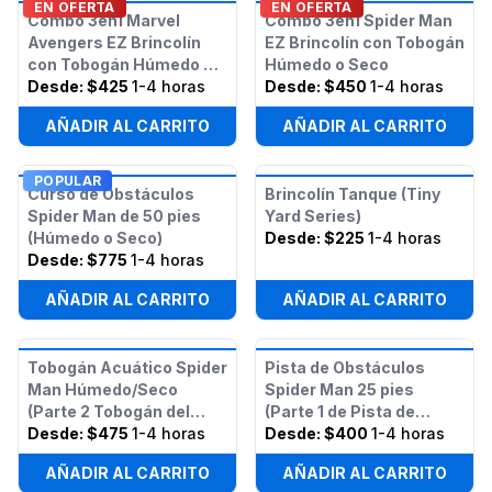
EN OFERTA
EN OFERTA
Combo 3en1 Marvel
Combo 3en1 Spider Man
Avengers EZ Brincolín
EZ Brincolín con Tobogán
con Tobogán Húmedo o
Húmedo o Seco
Seco
Desde:
$425
1-4 horas
Desde:
$450
1-4 horas
AÑADIR AL CARRITO
AÑADIR AL CARRITO
POPULAR
Curso de Obstáculos
Brincolín Tanque (Tiny
Spider Man de 50 pies
Yard Series)
(Húmedo o Seco)
Desde:
$225
1-4 horas
Desde:
$775
1-4 horas
AÑADIR AL CARRITO
AÑADIR AL CARRITO
Tobogán Acuático Spider
Pista de Obstáculos
Man Húmedo/Seco
Spider Man 25 pies
(Parte 2 Tobogán del
(Parte 1 de Pista de
Curso de Obstáculos
Desde:
$475
1-4 horas
Obstáculos Spider Man
Desde:
$400
1-4 horas
Spider Man de 50 pies)
50 pies)
AÑADIR AL CARRITO
AÑADIR AL CARRITO