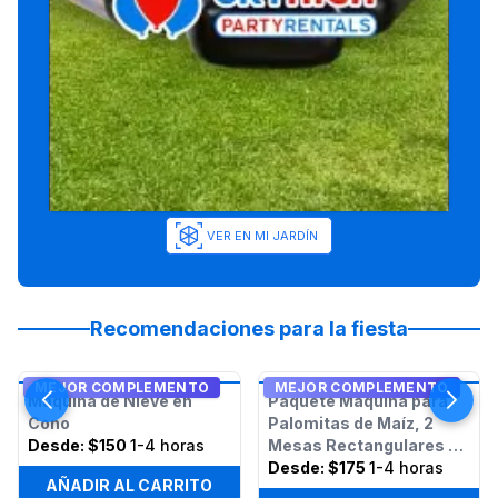
VER EN MI JARDÍN
Recomendaciones para la fiesta
MEJOR COMPLEMENTO
MEJOR COMPLEMENTO
Máquina de Nieve en
Paquete Máquina para
Cono
Palomitas de Maíz, 2
Desde:
$150
1-4 horas
Mesas Rectangulares y
12 Sillas
Desde:
$175
1-4 horas
AÑADIR AL CARRITO