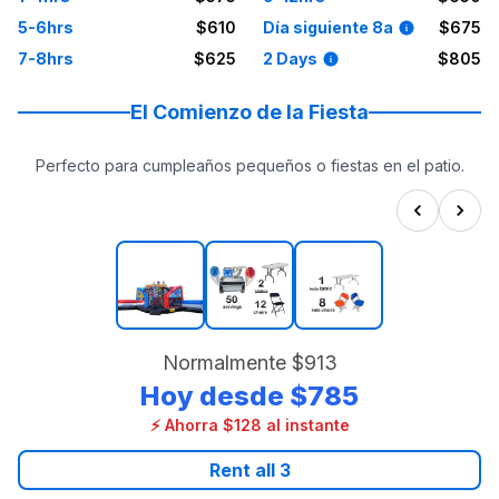
5-6hrs
$610
Día siguiente 8a
$675
7-8hrs
$625
2 Days
$805
El Comienzo de la Fiesta
Perfecto para cumpleaños pequeños o fiestas en el patio.
Normalmente
$913
Hoy desde
$785
⚡ Ahorra $128 al instante
Rent all
3