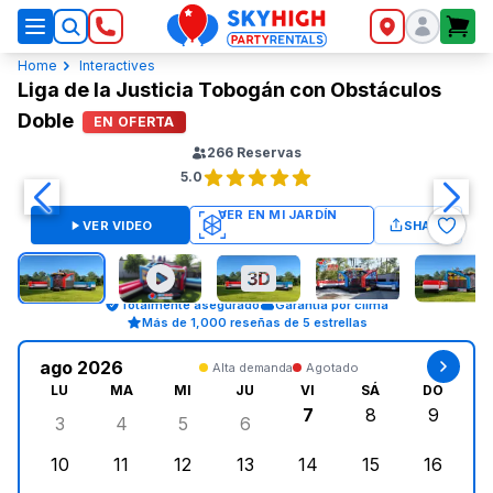
SkyHigh Logo
Home
Interactives
Liga de la Justicia Tobogán con Obstáculos
Doble
EN OFERTA
266
Reservas
5.0
VER VIDEO
SHARE
Totalmente asegurado
Garantía por clima
Más de 1,000 reseñas de 5 estrellas
ago 2026
Alta demanda
Agotado
LU
MA
MI
JU
VI
SÁ
DO
7
8
9
3
4
5
6
lunes, agosto 3, 2026
martes, agosto 4, 2026
miércoles, agosto 5, 2026
jueves, agosto 6, 2026
viernes, agosto 7, 2
sábado, agost
doming
10
11
12
13
14
15
16
lunes, agosto 10, 2026
martes, agosto 11, 2026
miércoles, agosto 12, 2026
jueves, agosto 13, 2026
viernes, agosto 14, 2
sábado, agosto
doming