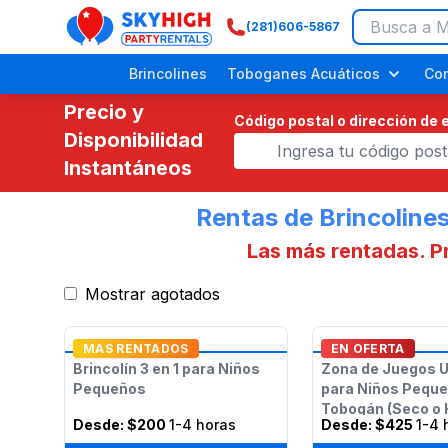
(281)606-5867
SkyHigh Logo
Brincolines
Toboganes Acuáticos
Co
Precio y
Código postal o dirección de 
Disponibilidad
Instantáneos
Rentas de Brincoline
Las más rentadas. P
Mostrar agotados
Festivales Religiosos
Eventos Comunitarios
Picnics Empresariales
Fiestas de Dinosaurios
MAS RENTADOS
EN OFERTA
Brincolín 3 en 1 para Niños
Zona de Juegos U
Pequeños
para Niños Pequ
Tobogán (Seco o
Desde:
$200
1-4 horas
Desde:
$425
1-4 