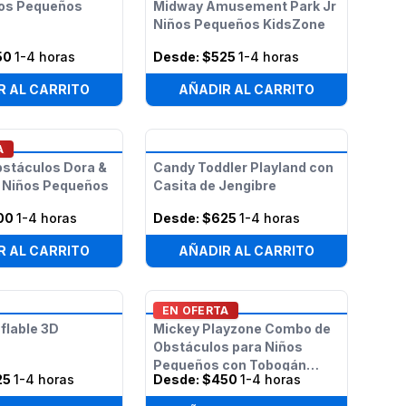
ños Pequeños
Midway Amusement Park Jr
Niños Pequeños KidsZone
50
1-4 horas
Desde:
$525
1-4 horas
R AL CARRITO
AÑADIR AL CARRITO
A
bstáculos Dora &
Candy Toddler Playland con
a Niños Pequeños
Casita de Jengibre
00
1-4 horas
Desde:
$625
1-4 horas
R AL CARRITO
AÑADIR AL CARRITO
EN OFERTA
nflable 3D
Mickey Playzone Combo de
Obstáculos para Niños
Pequeños con Tobogán
25
1-4 horas
Desde:
$450
1-4 horas
(Húmedo/Seco)