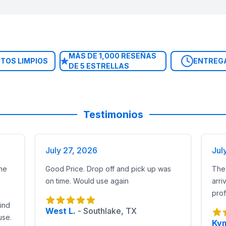
e antecedentes
y capacitados para cumplir con los estánda
uri City Eligen Nuestros Brincolines para Niños Pequeños
boganes y paredes a escala reducida diseñados para prees
os 360°
: Planifica tu espacio para el evento con imágenes 
: Utilizados anualmente por Fort Bend ISD, guarderías y co
MÁS DE 1,000 RESEÑAS
tes
: Cada miembro del equipo de entrega ha sido verificado
TOS LIMPIOS
ENTREG
DE 5 ESTRELLAS
ior y recogida gratis al día siguiente, con recogida el mis
one, Dinosaur Land y Candy Kidzone con características b
n Toddler Town, Disney Princess Palace y Unicorn Playlan
Patrol Toddler Combo, Animal Kingdom y Wild West Cowboy
Testimonios
la serie Tiny Yard diseñados para patios más pequeños o e
July 27, 2026
Jul
he
Good Price. Drop off and pick up was
The 
on time. Would use again
arri
prof
find
 Seguridad y Servicio Profesional
West L.
-
Southlake, TX
use.
ada inflable se limpia e inspecciona antes de la instalación.
Kym