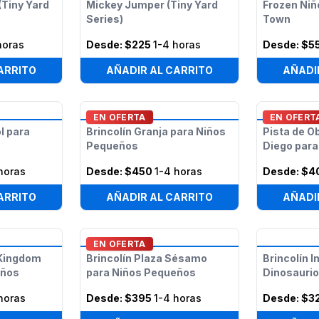
(Tiny Yard
Mickey Jumper (Tiny Yard
Frozen Ni
Series)
Town
horas
Desde:
$225
1-4 horas
Desde:
$5
ARRITO
AÑADIR AL CARRITO
AÑADI
EN OFERTA
EN OFERT
l para
Brincolín Granja para Niños
Pista de O
Pequeños
Diego par
horas
Desde:
$450
1-4 horas
Desde:
$4
ARRITO
AÑADIR AL CARRITO
AÑADI
EN OFERTA
 Kingdom
Brincolín Plaza Sésamo
Brincolín I
eños
para Niños Pequeños
Dinosaurio
horas
Desde:
$395
1-4 horas
Desde:
$3