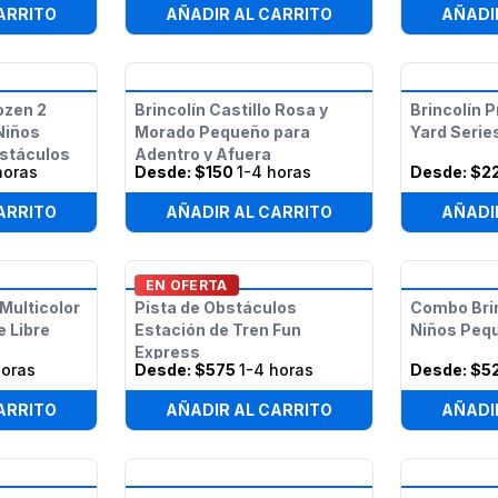
ARRITO
AÑADIR AL CARRITO
AÑADI
ozen 2
Brincolín Castillo Rosa y
Brincolín P
Niños
Morado Pequeño para
Yard Serie
stáculos
Adentro y Afuera
horas
Desde:
$150
1-4 horas
Desde:
$2
ARRITO
AÑADIR AL CARRITO
AÑADI
EN OFERTA
 Multicolor
Pista de Obstáculos
Combo Brin
e Libre
Estación de Tren Fun
Niños Peq
Express
horas
Desde:
$575
1-4 horas
Desde:
$5
ARRITO
AÑADIR AL CARRITO
AÑADI