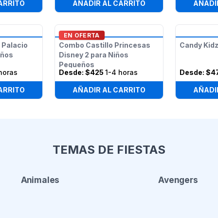
ARRITO
AÑADIR AL CARRITO
AÑADI
EN OFERTA
 Palacio
Combo Castillo Princesas
Candy Kid
eños
Disney 2 para Niños
Pequeños
horas
Desde:
$425
1-4 horas
Desde:
$4
ARRITO
AÑADIR AL CARRITO
AÑADI
TEMAS DE FIESTAS
Animales
Avengers