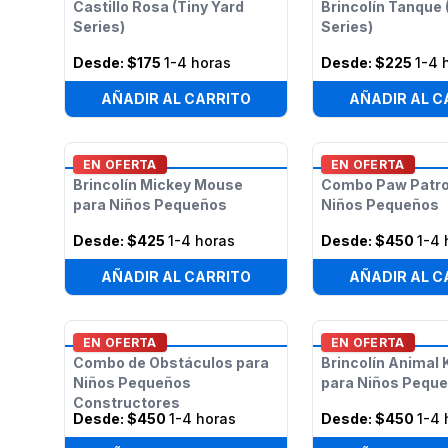
Castillo Rosa (Tiny Yard
Brincolín Tanque 
Series)
Series)
Desde:
$175
1-4 horas
Desde:
$225
1-4 
AÑADIR AL CARRITO
AÑADIR AL C
EN OFERTA
EN OFERTA
Brincolín Mickey Mouse
Combo Paw Patro
para Niños Pequeños
Niños Pequeños
Desde:
$425
1-4 horas
Desde:
$450
1-4 
AÑADIR AL CARRITO
AÑADIR AL C
EN OFERTA
EN OFERTA
Combo de Obstáculos para
Brincolín Animal
Niños Pequeños
para Niños Pequ
Constructores
Desde:
$450
1-4 horas
Desde:
$450
1-4 