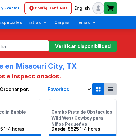
English
 y Eventos
Configurar fiesta
Header navigation
Especiales
Extras
Carpas
Temas
Verificar disponibilidad
cha
 en Missouri City, TX
os e inspeccionados.
Ordenar por:
Favoritos
Casas Inflables Suaves para Niños Pequeños
Día de Acción de Gracias
Fiestas de Unicornio
ncolín Bubble
Combo Pista de Obstáculos
Wild West Cowboy para
Niños Pequeños
85
1-4 horas
Desde:
$525
1-4 horas