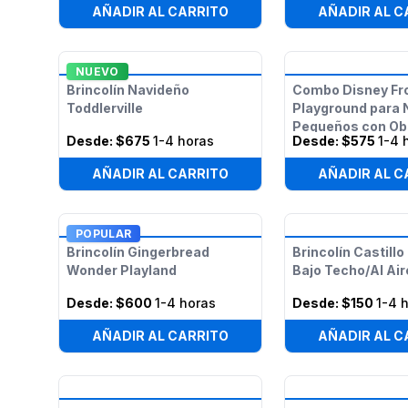
AÑADIR AL CARRITO
AÑADIR AL C
NUEVO
Brincolín Navideño
Combo Disney Fr
Toddlerville
Playground para 
Pequeños con Ob
Desde:
$675
1-4 horas
Desde:
$575
1-4 
AÑADIR AL CARRITO
AÑADIR AL C
POPULAR
Brincolín Gingerbread
Brincolín Castillo
Wonder Playland
Bajo Techo/Al Air
Desde:
$600
1-4 horas
Desde:
$150
1-4 
AÑADIR AL CARRITO
AÑADIR AL C