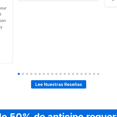
ma segura para estabilidad en pasto, césped o pavimento.
hour
: Los equipos cumplen con los requisitos de seguridad de esc
t
s proporcionados para escuelas, asociaciones de propietar
noon
iones de guarderías y cumpleaños.
ky
iglesias y preescolares.
escolares y fiestas familiares.
Lee Nuestras Reseñas
lo 50% de anticipo requer