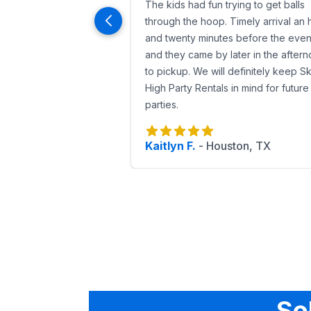
Anclaje Profesional
The kids had fun trying to get balls
: Instalados de for
Personal Verificado de Antecedentes
through the hoop. Timely arrival an 
Seguro y Documentación
and twenty minutes before the even
: Certificado
Brincolines en Sugar Land
and they came by later in the after
para graduac
Brincolines en Stafford
to pickup. We will definitely keep S
para eventos de 
Brincolines en Pearland
High Party Rentals in mind for future
para carnavales 
parties.
Kaitlyn F.
-
Houston, TX
So