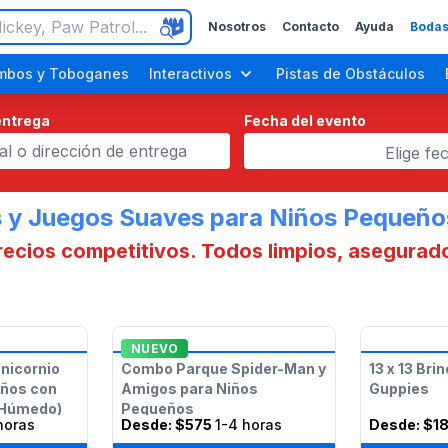
Nosotros
Contacto
Ayuda
Bodas
mbos y Toboganes
Interactivos
Pistas de Obstáculos
entrega
Fecha del evento
Elige fe
s y Juegos Suaves para Niños Pequeños
recios competitivos. Todos limpios, asegurad
Fiestas para Adultos
Fiestas del Día del Trabajo
NUEVO
nicornio
Combo Parque Spider-Man y
13 x 13 Bri
eños con
Amigos para Niños
Guppies
 Húmedo)
Pequeños
horas
Desde:
$575
1-4 horas
Desde:
$1