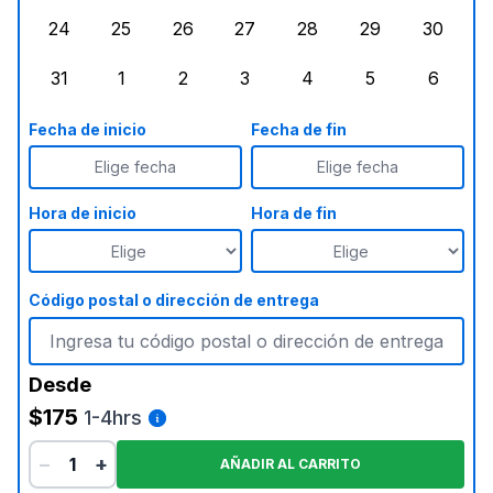
24
25
26
27
28
29
30
lunes, agosto 24, 2026
martes, agosto 25, 2026
miércoles, agosto 26, 2026
jueves, agosto 27, 2026
viernes, agosto 28, 2
sábado, agost
doming
31
1
2
3
4
5
6
lunes, agosto 31, 2026
martes, septiembre 1, 2026
miércoles, septiembre 2, 2026
jueves, septiembre 3, 2026
viernes, septiembre 4
sábado, septi
doming
Fecha de inicio
Fecha de fin
Elige fecha
Elige fecha
Hora de inicio
Hora de fin
Código postal o dirección de entrega
Desde
$175
1-4hrs
−
+
AÑADIR AL CARRITO