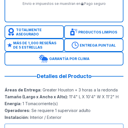
Envío e impuestos se muestran en
Pago seguro
TOTALMENTE
PRODUCTOS LIMPIOS
ASEGURADO
MÁS DE 1,000 RESEÑAS
ENTREGA PUNTUAL
DE 5 ESTRELLAS
GARANTÍA POR CLIMA
Detalles del Producto
Áreas de Entrega
:
Greater Houston + 3 horas a la redonda
Tamaño (Largo x Ancho x Alto)
:
11'4" L X 10'4" W X 11'2" H
Energía
:
1
Tomacorriente(s)
Operadores
:
Se requiere 1 supervisor adulto
Instalación
:
Interior / Exterior