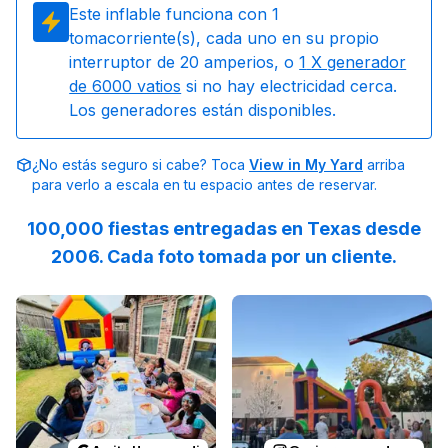
Este inflable funciona con
1
tomacorriente(s), cada uno en su propio
interruptor de 20 amperios, o
1
X generador
de 6000 vatios
si no hay electricidad cerca.
Los generadores están disponibles.
¿No estás seguro si cabe? Toca
View in My Yard
arriba
para verlo a escala en tu espacio antes de reservar.
100,000 fiestas entregadas en Texas desde
2006. Cada foto tomada por un cliente.
Reviewed on
GoogleReviews
Reviewed on
by
Amita Hosangadi
Instagram
:
We wen
by
p