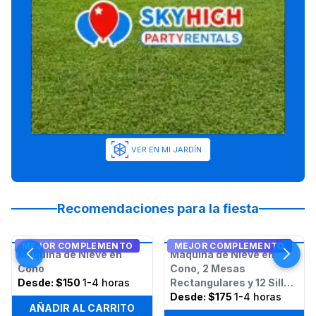
VER EN MI JARDÍN
Recomendaciones para la fiesta
MEJOR COMPLEMENTO
MEJOR COMPLEMENTO
Máquina de Nieve en
Máquina de Nieve en
Cono
Cono, 2 Mesas
Desde:
$150
1-4 horas
Rectangulares y 12 Sillas
- Paquete
Desde:
$175
1-4 horas
AÑADIR AL CARRITO