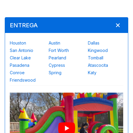
ENTREGA
Houston
Austin
Dallas
San Antonio
Fort Worth
Kingwood
Clear Lake
Pearland
Tomball
Pasadena
Cypress
Atascocita
Conroe
Spring
Katy
Friendswood