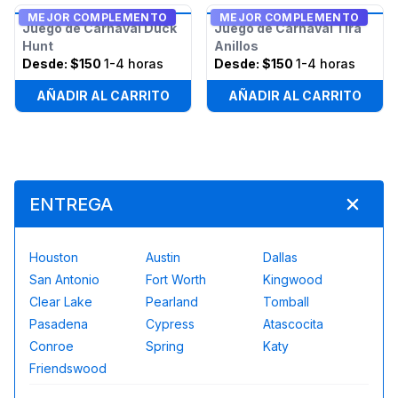
MEJOR COMPLEMENTO
MEJOR COMPLEMENTO
Juego de Carnaval Duck
Juego de Carnaval Tira
Hunt
Anillos
Desde:
$150
1-4 horas
Desde:
$150
1-4 horas
AÑADIR AL CARRITO
AÑADIR AL CARRITO
ENTREGA
Houston
Austin
Dallas
San Antonio
Fort Worth
Kingwood
Clear Lake
Pearland
Tomball
Pasadena
Cypress
Atascocita
Conroe
Spring
Katy
Friendswood