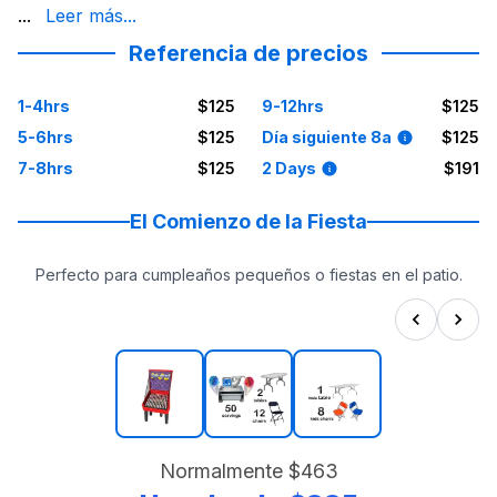
decepciones. Únete a la comunidad de clientes satisfech
...
Leer más...
Referencia de precios
1-4hrs
$125
9-12hrs
$125
5-6hrs
$125
Día siguiente 8a
$125
7-8hrs
$125
2 Days
$191
El Comienzo de la Fiesta
Perfecto para cumpleaños pequeños o fiestas en el patio.
Normalmente
$463