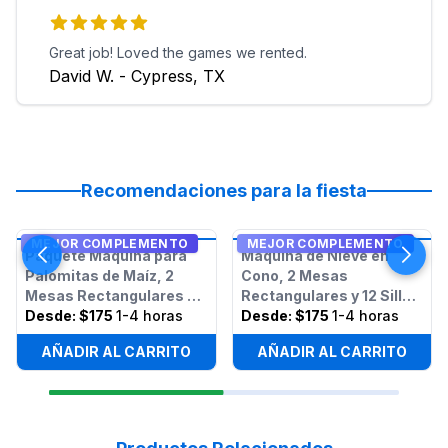
Great job! Loved the games we rented.
David W. - Cypress, TX
Recomendaciones para la fiesta
MEJOR COMPLEMENTO
MEJOR COMPLEMENTO
Paquete Máquina para
Máquina de Nieve en
Palomitas de Maíz, 2
Cono, 2 Mesas
Mesas Rectangulares y
Rectangulares y 12 Sillas
12 Sillas
Desde:
$175
1-4 horas
- Paquete
Desde:
$175
1-4 horas
AÑADIR AL CARRITO
AÑADIR AL CARRITO