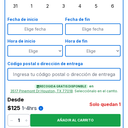
31
1
2
3
4
5
6
lunes, agosto 31, 2026
martes, septiembre 1, 2026
miércoles, septiembre 2, 2026
jueves, septiembre 3, 2026
viernes, septiembre 4
sábado, septi
doming
Fecha de inicio
Fecha de fin
Elige fecha
Elige fecha
Hora de inicio
Hora de fin
Código postal o dirección de entrega
en
RECOGIDA GRATIS DISPONIBLE
3517 Pinemont Dr Houston, TX 77018
.
Selecciónalo en el carrito.
Desde
Solo quedan 1
$125
1-4hrs
−
+
AÑADIR AL CARRITO