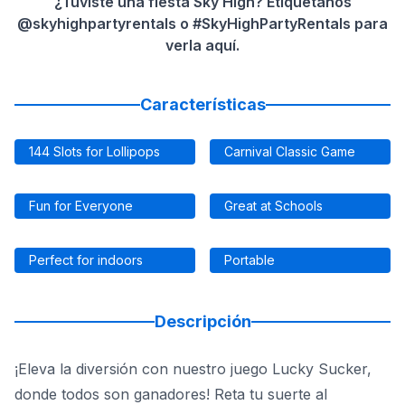
¿Tuviste una fiesta Sky High? Etiquétanos
@skyhighpartyrentals o #SkyHighPartyRentals para
verla aquí.
Características
144 Slots for Lollipops
Carnival Classic Game
Fun for Everyone
Great at Schools
Perfect for indoors
Portable
Descripción
¡Eleva la diversión con nuestro juego Lucky Sucker,
donde todos son ganadores! Reta tu suerte al