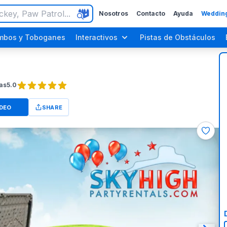
Nosotros
Contacto
Ayuda
Wedding
mbos y Toboganes
Interactivos
Pistas de Obstáculos
as
5.0
IDEO
SHARE
Fiestas para Adultos
Fiestas del Día del Trabajo