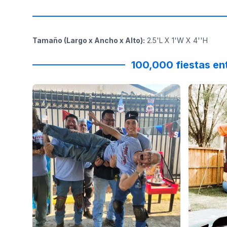
Tamaño (Largo x Ancho x Alto)
:
2.5'L X 1'W X 4''H
100,000 fiestas en
Reviewed on
Facebook
by
Rose Steel
:
Thank you a
Reviewed