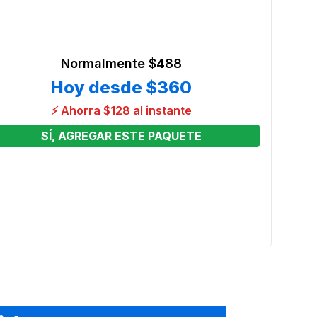
Normalmente
$488
Hoy desde
$360
⚡ Ahorra $128 al instante
SÍ, AGREGAR ESTE PAQUETE
 4
Juego
Preci
From