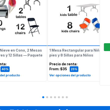
Nieve en Cono, 2 Mesas
1 Mesa Rectangular para Niños de
es y 12 Sillas — Paquete
pies y 8 Sillas para Niños
enta
:
Precio de renta
:
From:
$35
40%
25%
 del producto
Ver opciones del producto