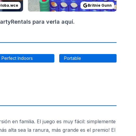
@
loba.wce
Britnie Gunn
rtyRentals para verla aquí.
Perfect Indoors
Portable
sión en familia. El juego es muy fácil: simplemente
más alta sea la ranura, más grande es el premio! El