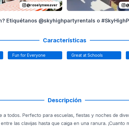
@
roselynweaver
gh? Etiquétanos @skyhighpartyrentals o #SkyHighPa
Características
Fun for Everyone
Great at Schools
Descripción
e a todos. Perfecto para escuelas, fiestas y noches de diver
 entre las clavijas hasta que caiga en una ranura. ¡Cuanto 