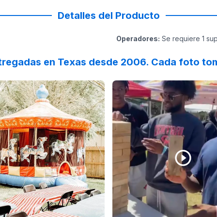
Detalles del Producto
Operadores
:
Se requiere 1 sup
tregadas en Texas desde 2006. Cada foto tom
ll for coming out and seeing us at Rose Steel! We had a gr
 on
Instagram
by
roselynweaver
Reviewed on
:
Sharing our sweet baby bo
Instagram
by
l