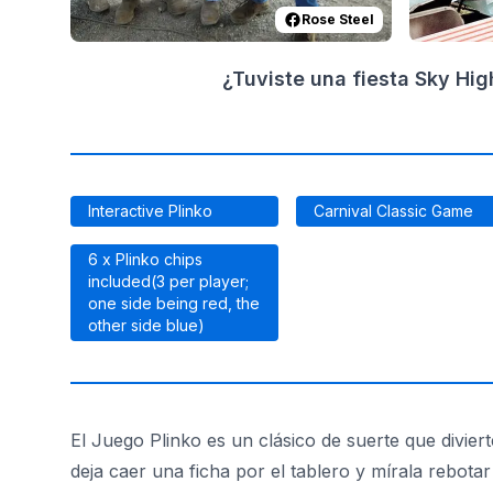
Rose Steel
¿Tuviste una fiesta Sky Hi
Interactive Plinko
Carnival Classic Game
6 x Plinko chips
included(3 per player;
one side being red, the
other side blue)
El Juego Plinko es un clásico de suerte que diviert
deja caer una ficha por el tablero y mírala rebotar