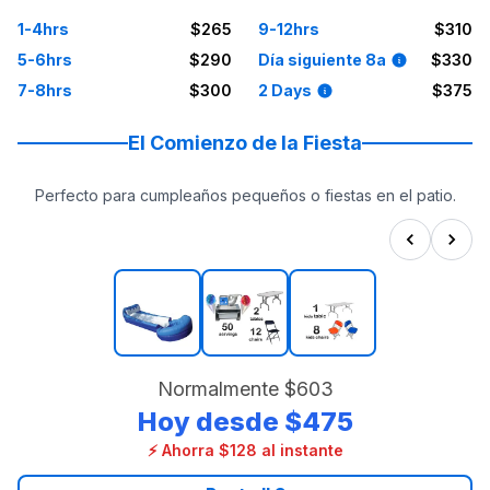
1-4hrs
$265
9-12hrs
$310
5-6hrs
$290
Día siguiente 8a
$330
7-8hrs
$300
2 Days
$375
El Comienzo de la Fiesta
Perfecto para cumpleaños pequeños o fiestas en el patio.
Normalmente
$603
Hoy desde
$475
⚡ Ahorra $128 al instante