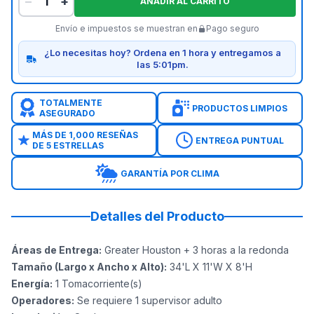
−
+
AÑADIR AL CARRITO
Envío e impuestos se muestran en
Pago seguro
¿Lo necesitas hoy? Ordena en 1 hora y entregamos a
las 5:01pm.
TOTALMENTE
PRODUCTOS LIMPIOS
ASEGURADO
MÁS DE 1,000 RESEÑAS
ENTREGA PUNTUAL
DE 5 ESTRELLAS
GARANTÍA POR CLIMA
Detalles del Producto
Áreas de Entrega
:
Greater Houston + 3 horas a la redonda
Tamaño (Largo x Ancho x Alto)
:
34'L X 11'W X 8'H
Energía
:
1
Tomacorriente(s)
Operadores
:
Se requiere 1 supervisor adulto