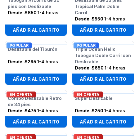
Tobogán Arcoíris de 20
Deslizable de 35 pies
pies con Deslizable
Tropical Palm Doble
Desde:
$850
1-4 horas
Carril
Desde:
$550
1-4 horas
AÑADIR AL CARRITO
AÑADIR AL CARRITO
POPULAR
POPULAR
Deslizable del Tiburón
Triple Ocean Helix
Tobogán Doble Carril con
Desde:
$295
1-4 horas
Deslizable
Desde:
$650
1-4 horas
AÑADIR AL CARRITO
AÑADIR AL CARRITO
EN OFERTA
EN OFERTA
Combo Deslizable Retro
Super Deslizable
de 34 pies
Desde:
$475
1-4 horas
Desde:
$250
1-4 horas
AÑADIR AL CARRITO
AÑADIR AL CARRITO
EN OFERTA
EN OFERTA