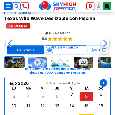
SkyHigh Logo
Home
Water Slides
Texas Wild Wave Deslizable con Piscina
EN OFERTA
432
Reservas
5.0
VER VIDEO
SHARE
Totalmente asegurado
Garantía por clima
Más de 1,000 reseñas de 5 estrellas
ago 2026
Alta demanda
Agotado
LU
MA
MI
JU
VI
SÁ
DO
7
9
3
4
5
6
8
lunes, agosto 3, 2026
martes, agosto 4, 2026
miércoles, agosto 5, 2026
jueves, agosto 6, 2026
viernes, agosto 7, 2
sábado, agost
doming
10
11
12
13
14
15
16
lunes, agosto 10, 2026
martes, agosto 11, 2026
miércoles, agosto 12, 2026
jueves, agosto 13, 2026
viernes, agosto 14, 2
sábado, agosto
doming