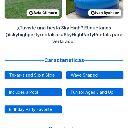
Azia Gilmore
Ivan Bychkov
¿Tuviste una fiesta Sky High? Etiquétanos
@skyhighpartyrentals o #SkyHighPartyRentals para
verla aquí.
Características
Texas-sized Slip n Slide
Wave Shaped
Includes a Pool
Fun for Ages 3 and Up
Birthday Party Favorite