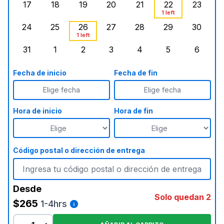
17
18
19
20
21
22
23
lunes, agosto 17, 2026
martes, agosto 18, 2026
miércoles, agosto 19, 2026
jueves, agosto 20, 2026
viernes, agosto 21, 20
sábado, agost
doming
1 left
24
25
26
27
28
29
30
lunes, agosto 24, 2026
martes, agosto 25, 2026
miércoles, agosto 26, 2026
jueves, agosto 27, 2026
viernes, agosto 28, 2
sábado, agost
, Agotado
doming
1 left
31
1
2
3
4
5
6
lunes, agosto 31, 2026
martes, septiembre 1, 2026
miércoles, septiembre 2, 2026
jueves, septiembre 3, 2026
viernes, septiembre 4
sábado, septi
doming
Fecha de inicio
Fecha de fin
Elige fecha
Elige fecha
Hora de inicio
Hora de fin
Código postal o dirección de entrega
Desde
Solo quedan 2
$265
1-4hrs