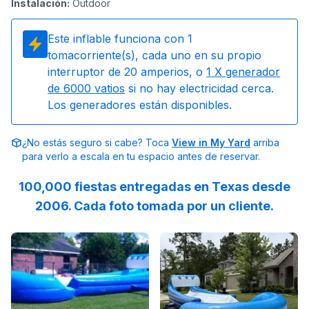
Instalación
:
Outdoor
Este inflable funciona con
1
tomacorriente(s), cada uno en su propio
interruptor de 20 amperios, o
1
X generador
de 6000 vatios
si no hay electricidad cerca.
Los generadores están disponibles.
¿No estás seguro si cabe? Toca
View in My Yard
arriba
para verlo a escala en tu espacio antes de reservar.
100,000 fiestas entregadas en Texas desde
2006. Cada foto tomada por un cliente.
Reviewed on
GoogleReviews
Reviewed on
by
Azia Gilmore
GoogleReview
:
Awesome ex