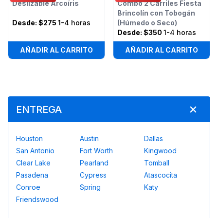
Deslizable Arcoíris
Combo 2 Carriles Fiesta
Brincolín con Tobogán
Desde:
$275
1-4 horas
(Húmedo o Seco)
Desde:
$350
1-4 horas
AÑADIR AL CARRITO
AÑADIR AL CARRITO
ENTREGA
Houston
Austin
Dallas
San Antonio
Fort Worth
Kingwood
Clear Lake
Pearland
Tomball
Pasadena
Cypress
Atascocita
Conroe
Spring
Katy
Friendswood