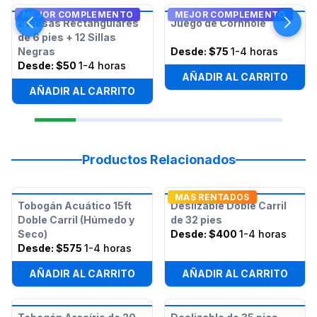
MEJOR COMPLEMENTO
MEJOR COMPLEMENTO
2 Mesas Rectangulares
Juego de Cornhole
de 6 pies + 12 Sillas
Negras
Desde:
$75
1-4 horas
Desde:
$50
1-4 horas
AÑADIR AL CARRITO
AÑADIR AL CARRITO
Productos Relacionados
MAS RENTADOS
Tobogán Acuático 15ft
Deslizable Doble Carril
Doble Carril (Húmedo y
de 32 pies
Seco)
Desde:
$400
1-4 horas
Desde:
$575
1-4 horas
AÑADIR AL CARRITO
AÑADIR AL CARRITO