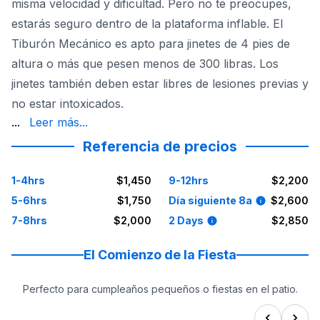
misma velocidad y dificultad. Pero no te preocupes,
estarás seguro dentro de la plataforma inflable. El
Tiburón Mecánico es apto para jinetes de 4 pies de
altura o más que pesen menos de 300 libras. Los
jinetes también deben estar libres de lesiones previas y
no estar intoxicados.
un renuncia de responsabilidad. El Tiburón Mecánico es u
...
Leer más...
Referencia de precios
1-4hrs
$1,450
9-12hrs
$2,200
5-6hrs
$1,750
Día siguiente 8a
$2,600
7-8hrs
$2,000
2 Days
$2,850
El Comienzo de la Fiesta
Perfecto para cumpleaños pequeños o fiestas en el patio.