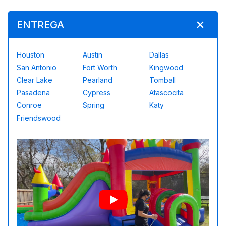
ENTREGA
Houston
Austin
Dallas
San Antonio
Fort Worth
Kingwood
Clear Lake
Pearland
Tomball
Pasadena
Cypress
Atascocita
Conroe
Spring
Katy
Friendswood