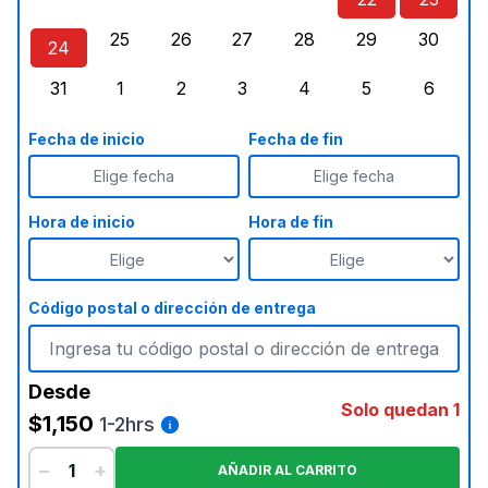
lunes, agosto 17, 2026
martes, agosto 18, 2026
miércoles, agosto 19, 2026
jueves, agosto 20, 2026
viernes, agosto 21, 20
sábado, agost
doming
25
26
27
28
29
30
24
lunes, agosto 24, 2026
martes, agosto 25, 2026
miércoles, agosto 26, 2026
jueves, agosto 27, 2026
viernes, agosto 28, 2
sábado, agost
doming
31
1
2
3
4
5
6
lunes, agosto 31, 2026
martes, septiembre 1, 2026
miércoles, septiembre 2, 2026
jueves, septiembre 3, 2026
viernes, septiembre 4
sábado, septi
doming
Fecha de inicio
Fecha de fin
Elige fecha
Elige fecha
Hora de inicio
Hora de fin
Código postal o dirección de entrega
Desde
Solo quedan 1
$1,150
1-2hrs
−
+
AÑADIR AL CARRITO