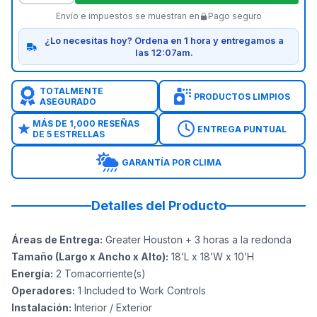
Envío e impuestos se muestran en
Pago seguro
¿Lo necesitas hoy? Ordena en 1 hora y entregamos a
las 12:07am.
TOTALMENTE
PRODUCTOS LIMPIOS
ASEGURADO
MÁS DE 1,000 RESEÑAS
ENTREGA PUNTUAL
DE 5 ESTRELLAS
GARANTÍA POR CLIMA
Detalles del Producto
Áreas de Entrega
:
Greater Houston + 3 horas a la redonda
Tamaño (Largo x Ancho x Alto)
:
18’L x 18’W x 10’H
Energía
:
2
Tomacorriente(s)
Operadores
:
1 Included to Work Controls
Instalación
:
Interior / Exterior