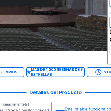
MÁS DE 1,000 RESEÑAS DE 5
 LIMPIOS
ENTR
ESTRELLAS
Detalles del Producto
Tomacorriente(s)
Este inflable funciona c
es
:
1 Movie Operator Included