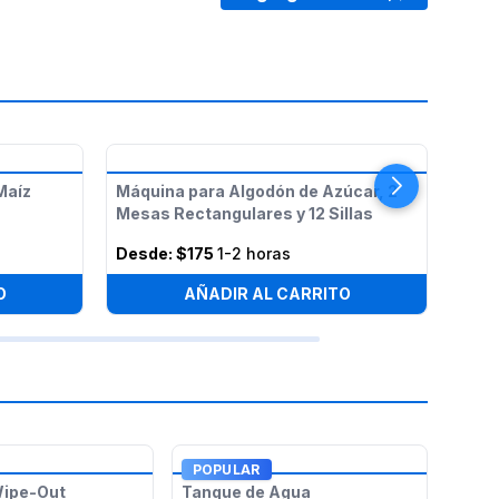
ME
Maíz
Máquina para Algodón de Azúcar, 2
2 Me
Mesas Rectangulares y 12 Sillas
Sill
Desde:
$175
1-2 horas
Des
O
AÑADIR AL CARRITO
POPULAR
Wipe-Out
Tanque de Agua