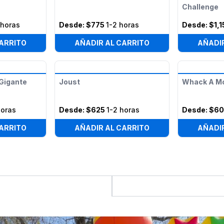
Challenge
 horas
Desde:
$775
1-2 horas
Desde:
$1,
ARRITO
AÑADIR AL CARRITO
AÑADI
 Gigante
Joust
Whack A M
horas
Desde:
$625
1-2 horas
Desde:
$6
ARRITO
AÑADIR AL CARRITO
AÑADI