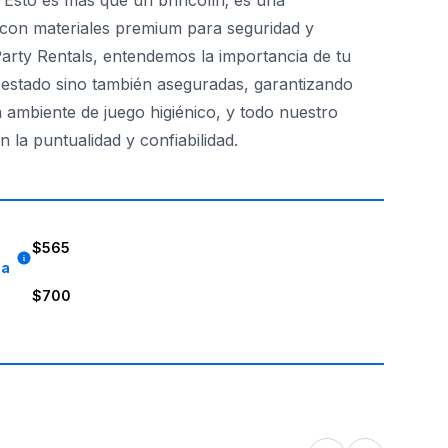
Esto es más que un brincolín; es una
 con materiales premium para seguridad y
arty Rentals, entendemos la importancia de tu
 estado sino también aseguradas, garantizando
 ambiente de juego higiénico, y todo nuestro
la puntualidad y confiabilidad.
ciones exhaustivas de antecedentes. Cuando nos eliges, est
$565
8a
$700