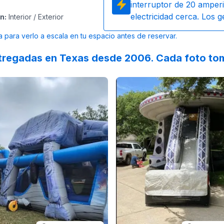
interruptor de 20 amperi
electricidad cerca. Los 
ón
:
Interior / Exterior
a para verlo a escala en tu espacio antes de reservar.
tregadas en Texas desde 2006. Cada foto tom
 on
t was an epic day celebrating Jaxon’s 6th birthday! Amazing
GoogleReviews
by
Tierney Kemper
Reviewed on
:
This company has gr
GoogleReview