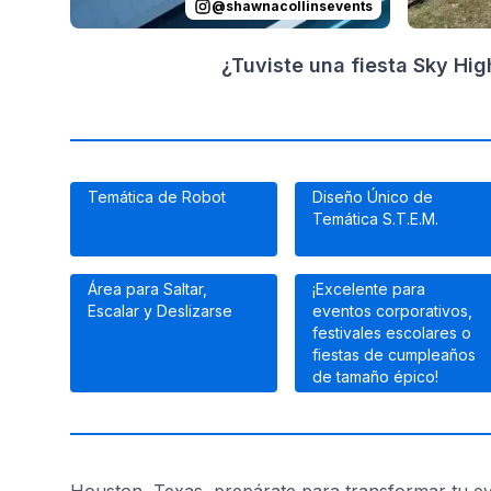
@
shawnacollinsevents
¿Tuviste una fiesta Sky Hi
Temática de Robot
Diseño Único de
Temática S.T.E.M.
Área para Saltar,
¡Excelente para
Escalar y Deslizarse
eventos corporativos,
festivales escolares o
fiestas de cumpleaños
de tamaño épico!