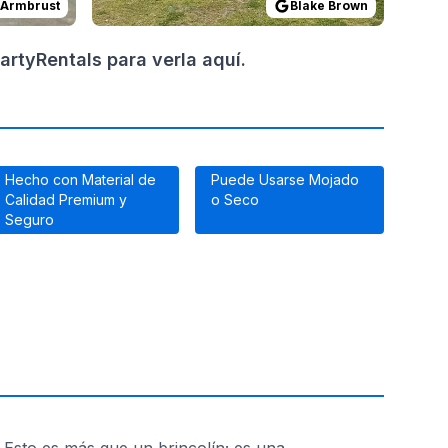
 Armbrust
Blake Brown
rtyRentals para verla aquí.
Hecho con Material de
Puede Usarse Mojado
Calidad Premium y
o Seco
Seguro