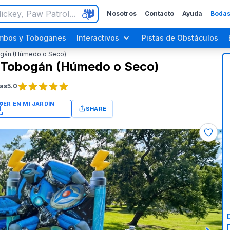
Nosotros
Contacto
Ayuda
Bodas
mbos y Toboganes
Interactivos
Pistas de Obstáculos
ogán (Húmedo o Seco)
n Tobogán (Húmedo o Seco)
as
5.0
SHARE
Fiestas para Adultos
Fiestas del Día del Trabajo