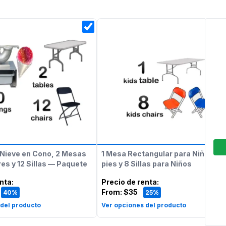
Nieve en Cono, 2 Mesas
1 Mesa Rectangular para Niños de
es y 12 Sillas — Paquete
pies y 8 Sillas para Niños
enta
:
Precio de renta
:
From:
$35
40%
25%
 del producto
Ver opciones del producto