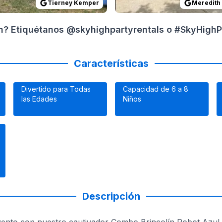
Tierney Kemper
Meredith
gh? Etiquétanos @skyhighpartyrentals o #SkyHighPa
Características
Divertido para Todas
Capacidad de 6 a 8
las Edades
Niños
Descripción