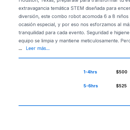
Houston, Texas, prepárate para transformar tu ev
extravagancia temática STEM diseñada para encend
diversión, este combo robot acomoda 6 a 8 niños 
ocasión especial, y por eso nos esforzamos al má
tranquilidad para cada evento. Seguridad e higien
equipo se limpia y mantiene meticulosamente. Pero
renta a tiempo, y tomamos tu seguridad en serio. 
...
Leer más...
1-4hrs
$500
5-6hrs
$525