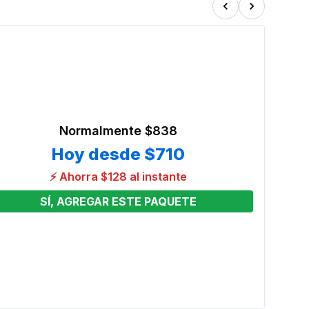
Normalmente
$838
Hoy desde
$710
⚡ Ahorra $128 al instante
SÍ, AGREGAR ESTE PAQUETE
 4
Combo
Tobo
Preci
From
Ver o