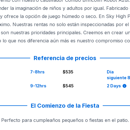
ento con nuestro cautivador Combo Brincolín Robot Azul. 
er la imaginación de niños y adultos por igual. Fabricado
y ofrece la opción de juego húmedo o seco. En Sky High P
ximo. Nuestras rentas no solo están inspeccionadas por el
e son nuestras prioridades principales. Creemos en crear un
 lo que nos diferencia aún más es nuestro compromiso con 
Por eso cada miembro de nuestro equipo se somete a verifica
Referencia de precios
7-8hrs
$535
Día
siguiente 
9-12hrs
$545
2 Days
El Comienzo de la Fiesta
Perfecto para cumpleaños pequeños o fiestas en el patio.