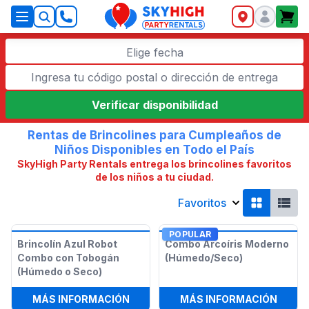
SkyHigh Logo
Elige fecha
Verificar disponibilidad
Rentas de Brincolines para Cumpleaños de
Niños Disponibles en Todo el País
SkyHigh Party Rentals entrega los brincolines favoritos
de los niños a tu ciudad.
Favoritos
POPULAR
Brincolín Azul Robot
Combo Arcoíris Moderno
Combo con Tobogán
(Húmedo/Seco)
(Húmedo o Seco)
:
BRINCOLÍN AZUL ROBOT COMBO C
:
COMB
MÁS INFORMACIÓN
MÁS INFORMACIÓN