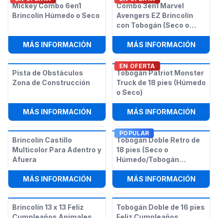
Mickey Combo 6en1
Combo 3en1 Marvel
Brincolín Húmedo o Seco
Avengers EZ Brincolín
con Tobogán (Seco o
Húmedo/Acuático)
:
MICKEY COMBO 6EN1 BRINCOLÍN 
:
COMB
MÁS INFORMACIÓN
MÁS INFORMACIÓN
EN OFERTA
Pista de Obstáculos
Tobogán Patriot Monster
Zona de Construcción
Truck de 18 pies (Húmedo
o Seco)
:
PISTA DE OBSTÁCULOS ZONA DE 
:
TOBO
MÁS INFORMACIÓN
MÁS INFORMACIÓN
POPULAR
Brincolín Castillo
Tobogán Doble Retro de
Multicolor Para Adentro y
18 pies (Seco o
Afuera
Húmedo/Tobogán
Acuático)
:
BRINCOLÍN CASTILLO MULTICOLO
:
TOBO
MÁS INFORMACIÓN
MÁS INFORMACIÓN
Brincolín 13 x 13 Feliz
Tobogán Doble de 16 pies
Cumpleaños Animales
Feliz Cumpleaños