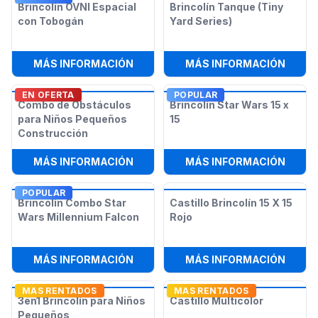
Brincolín OVNI Espacial
Brincolín Tanque (Tiny
con Tobogán
Yard Series)
:
BRINCOLÍN OVNI ESPACIAL CON T
:
BRIN
MÁS INFORMACIÓN
MÁS INFORMACIÓN
EN OFERTA
POPULAR
Combo de Obstáculos
Brincolín Star Wars 15 x
para Niños Pequeños
15
Construcción
:
COMBO DE OBSTÁCULOS PARA NI
:
BRIN
MÁS INFORMACIÓN
MÁS INFORMACIÓN
POPULAR
Brincolín Combo Star
Castillo Brincolín 15 X 15
Wars Millennium Falcon
Rojo
:
BRINCOLÍN COMBO STAR WARS MI
:
CASTI
MÁS INFORMACIÓN
MÁS INFORMACIÓN
MAS RENTADOS
MAS RENTADOS
3en1 Brincolín para Niños
Castillo Multicolor
Pequeños