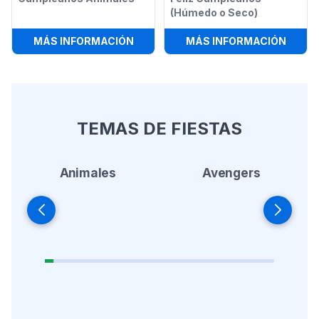
(Húmedo o Seco)
:
BRINCOLÍN 13 X 13 FELIZ CUMPLE
:
TOBO
MÁS INFORMACIÓN
MÁS INFORMACIÓN
TEMAS DE FIESTAS
Animales
Avengers