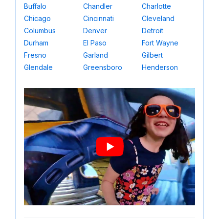
Buffalo
Chandler
Charlotte
Chicago
Cincinnati
Cleveland
Columbus
Denver
Detroit
Durham
El Paso
Fort Wayne
Fresno
Garland
Gilbert
Glendale
Greensboro
Henderson