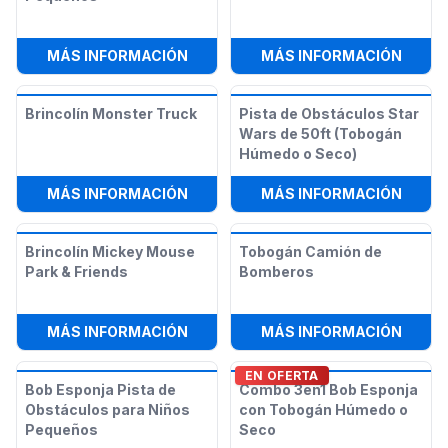
:
3EN1 BRINCOLÍN PARA NIÑOS PEQ
:
CAST
MÁS INFORMACIÓN
MÁS INFORMACIÓN
Brincolín Monster Truck
Pista de Obstáculos Star
Wars de 50ft (Tobogán
Húmedo o Seco)
:
BRINCOLÍN MONSTER TRUCK
:
PIST
MÁS INFORMACIÓN
MÁS INFORMACIÓN
Brincolín Mickey Mouse
Tobogán Camión de
Park & Friends
Bomberos
:
BRINCOLÍN MICKEY MOUSE PARK &
:
TOBO
MÁS INFORMACIÓN
MÁS INFORMACIÓN
EN OFERTA
Bob Esponja Pista de
Combo 3en1 Bob Esponja
Obstáculos para Niños
con Tobogán Húmedo o
Pequeños
Seco