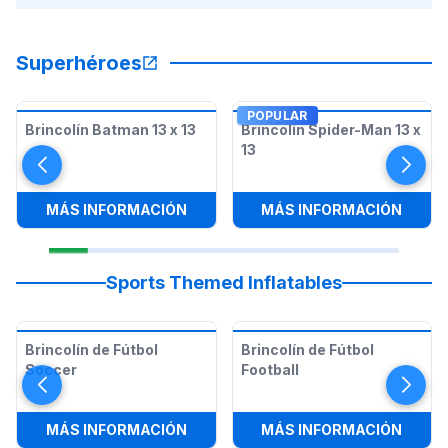
Superhéroes
POPULAR
Brincolín Batman 13 x 13
Brincolín Spider-Man 13 x
13
:
BRINCOLÍN BATMAN 13 X 13
:
BRIN
MÁS INFORMACIÓN
MÁS INFORMACIÓN
Sports Themed Inflatables
Brincolín de Fútbol
Brincolín de Fútbol
Soccer
Football
:
BRINCOLÍN DE FÚTBOL SOCCER
:
BRIN
MÁS INFORMACIÓN
MÁS INFORMACIÓN