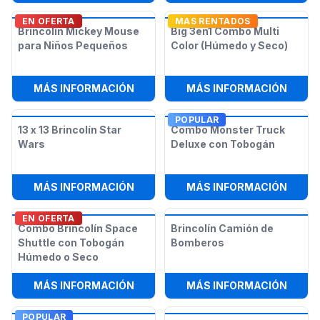
EN OFERTA
MAS RENTADOS
Brincolín Mickey Mouse
Big 3en1 Combo Multi
para Niños Pequeños
Color (Húmedo y Seco)
:
BRINCOLÍN MICKEY MOUSE PARA 
:
BIG 
MÁS INFORMACIÓN
MÁS INFORMACIÓN
POPULAR
13 x 13 Brincolín Star
Combo Monster Truck
Wars
Deluxe con Tobogán
:
13 X 13 BRINCOLÍN STAR WARS
:
COMB
MÁS INFORMACIÓN
MÁS INFORMACIÓN
EN OFERTA
Combo Brincolín Space
Brincolín Camión de
Shuttle con Tobogán
Bomberos
Húmedo o Seco
:
COMBO BRINCOLÍN SPACE SHUTT
:
BRIN
MÁS INFORMACIÓN
MÁS INFORMACIÓN
POPULAR