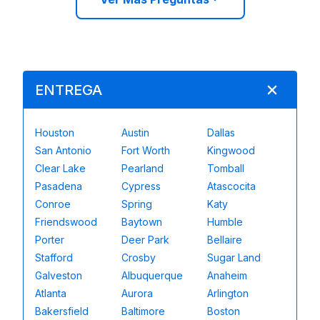
ENTREGA
Houston
Austin
Dallas
San Antonio
Fort Worth
Kingwood
Clear Lake
Pearland
Tomball
Pasadena
Cypress
Atascocita
Conroe
Spring
Katy
Friendswood
Baytown
Humble
Porter
Deer Park
Bellaire
Stafford
Crosby
Sugar Land
Galveston
Albuquerque
Anaheim
Atlanta
Aurora
Arlington
Bakersfield
Baltimore
Boston