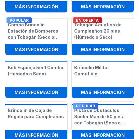
:
BOB ESPONJA PISTA DE OBSTÁCU
:
COMB
MÁS INFORMACIÓN
MÁS INFORMACIÓN
POPULAR
EN OFERTA
Combo Brincolín
Tobogán Acuático de
Estación de Bomberos
Cumpleaños 20 pies
con Tobogán (Seco o
(Húmedo o Seco)
Húmedo)
:
COMBO BRINCOLÍN ESTACIÓN DE 
:
TOBO
MÁS INFORMACIÓN
MÁS INFORMACIÓN
Bob Esponja 5en1 Combo
Brincolín Militar
(Húmedo o Seco)
Camuflaje
:
BOB ESPONJA 5EN1 COMBO (HÚME
:
BRIN
MÁS INFORMACIÓN
MÁS INFORMACIÓN
POPULAR
Brincolín de Caja de
Pista de Obstáculos
Regalo para Cumpleaños
Spider Man de 50 pies
con Tobogán (Seco o
Húmedo)
:
BRINCOLÍN DE CAJA DE REGALO 
:
PIST
MÁS INFORMACIÓN
MÁS INFORMACIÓN