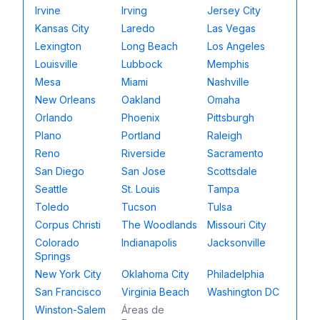
Irvine
Irving
Jersey City
Kansas City
Laredo
Las Vegas
Lexington
Long Beach
Los Angeles
Louisville
Lubbock
Memphis
Mesa
Miami
Nashville
New Orleans
Oakland
Omaha
Orlando
Phoenix
Pittsburgh
Plano
Portland
Raleigh
Reno
Riverside
Sacramento
San Diego
San Jose
Scottsdale
Seattle
St. Louis
Tampa
Toledo
Tucson
Tulsa
Corpus Christi
The Woodlands
Missouri City
Colorado
Indianapolis
Jacksonville
Springs
New York City
Oklahoma City
Philadelphia
San Francisco
Virginia Beach
Washington DC
Winston-Salem
Áreas de