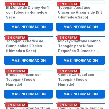
EN OFERTA
EN OFERTA
El Mundo de Disney 4en1
Tobogán Acuático
con Tobogán Húmedo o
Unicornio Arcoíris de 15ft
Seco
(Húmedo o Seco)
:
EL MUNDO DE DISNEY 4EN1 CON 
:
TOBO
MÁS INFORMACIÓN
MÁS INFORMACIÓN
EN OFERTA
EN OFERTA
Tobogán Acuático de
Mickey Playzone Combo
Cumpleaños 20 pies
Tobogán para Niños
(Húmedo o Seco)
Pequeños (Húmedo o
Seco)
:
TOBOGÁN ACUÁTICO DE CUMPLEAÑ
:
MICK
MÁS INFORMACIÓN
MÁS INFORMACIÓN
EN OFERTA
EN OFERTA
Brincolín Frozen con
Combo Carrusel con
Tobogán (Seco o
Tobogán (Seco o
Húmedo)
Húmedo)
:
BRINCOLÍN FROZEN CON TOBOGÁN
:
COMB
MÁS INFORMACIÓN
MÁS INFORMACIÓN
EN OFERTA
EN OFERTA
Brincolín Frozen 5en1 con
Combo Liga de la Justicia