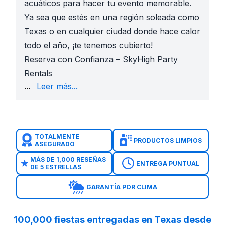
acuáticos para hacer tu evento memorable.
Ya sea que estés en una región soleada como
Texas o en cualquier ciudad donde hace calor
todo el año, ¡te tenemos cubierto!
Reserva con Confianza – SkyHigh Party
Rentals
brincolines de alta calidad, limpios y divertidos para 
...
Leer más...
¿Por Qué Elegir SkyHigh Party Rentals?
Reserva Rápida y Fácil: Ingresa tu fecha y código p
Ingresa Tu Fecha y Código Postal para Ofertas Inst
Comienza hoy ingresando tu fecha de evento y código
TOTALMENTE
PRODUCTOS LIMPIOS
ASEGURADO
MÁS DE 1,000 RESEÑAS
ENTREGA PUNTUAL
DE 5 ESTRELLAS
GARANTÍA POR CLIMA
100,000 fiestas entregadas en Texas desde