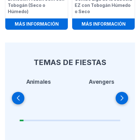
Tobogán (Seco o
EZ con Tobogán Húmedo
Húmedo)
o Seco
:
BRINCOLÍN FROZEN 5EN1 CON TOB
:
COMB
MÁS INFORMACIÓN
MÁS INFORMACIÓN
TEMAS DE FIESTAS
Animales
Avengers