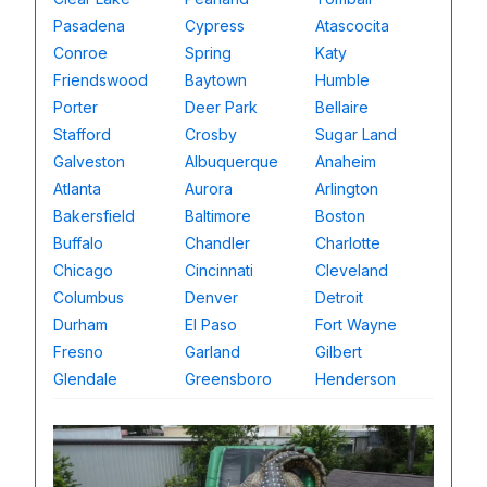
Pasadena
Cypress
Atascocita
Conroe
Spring
Katy
Friendswood
Baytown
Humble
Porter
Deer Park
Bellaire
Stafford
Crosby
Sugar Land
Galveston
Albuquerque
Anaheim
Atlanta
Aurora
Arlington
Bakersfield
Baltimore
Boston
Buffalo
Chandler
Charlotte
Chicago
Cincinnati
Cleveland
Columbus
Denver
Detroit
Durham
El Paso
Fort Wayne
Fresno
Garland
Gilbert
Glendale
Greensboro
Henderson