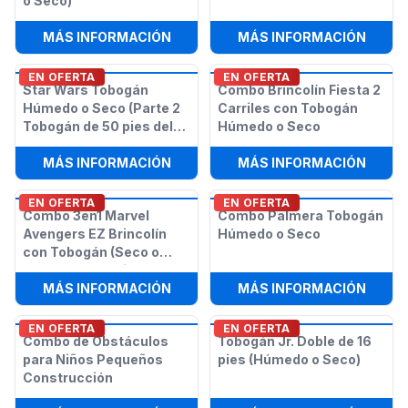
o Seco)
:
TOBOGÁN ACUÁTICO CRAZY FARM D
:
TOBO
MÁS INFORMACIÓN
MÁS INFORMACIÓN
EN OFERTA
EN OFERTA
Star Wars Tobogán
Combo Brincolín Fiesta 2
Húmedo o Seco (Parte 2
Carriles con Tobogán
Tobogán de 50 pies del
Húmedo o Seco
Curso de Obstáculos
:
STAR WARS TOBOGÁN HÚMEDO O S
:
COMB
Star Wars)
MÁS INFORMACIÓN
MÁS INFORMACIÓN
EN OFERTA
EN OFERTA
Combo 3en1 Marvel
Combo Palmera Tobogán
Avengers EZ Brincolín
Húmedo o Seco
con Tobogán (Seco o
Húmedo/Acuático)
:
COMBO 3EN1 MARVEL AVENGERS E
:
COMB
MÁS INFORMACIÓN
MÁS INFORMACIÓN
EN OFERTA
EN OFERTA
Combo de Obstáculos
Tobogán Jr. Doble de 16
para Niños Pequeños
pies (Húmedo o Seco)
Construcción