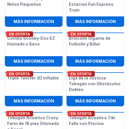
Niños Pequeños
Estación Fun Express
Train
:
BRINCOLÍN GRANJA PARA NIÑOS 
:
PIST
MÁS INFORMACIÓN
MÁS INFORMACIÓN
EN OFERTA
EN OFERTA
Combo Scooby-Doo EZ
Brincolín Gigante de
Húmedo o Seco
Futbolín y Billar
:
COMBO SCOOBY-DOO EZ HÚMEDO 
:
BRIN
MÁS INFORMACIÓN
MÁS INFORMACIÓN
EN OFERTA
EN OFERTA
Triple Twister 3D Inflable
Liga de la Justicia
Tobogán con Obstáculos
Dobles
:
TRIPLE TWISTER 3D INFLABLE
:
LIGA
MÁS INFORMACIÓN
MÁS INFORMACIÓN
EN OFERTA
EN OFERTA
Tobogán Acuático Crazy
Tobogán Acuático Tiki
Farm de 18 pies (Húmedo
Falls con Piscina