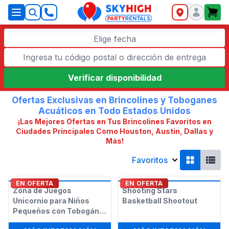
SkyHigh Logo
Elige fecha
Verificar disponibilidad
Ofertas Exclusivas en Brincolines y Toboganes
Acuáticos en Todo Estados Unidos
¡Las Mejores Ofertas en Tus Brincolines Favoritos en
Ciudades Principales Como Houston, Austin, Dallas y
Más!
Favoritos
EN OFERTA
EN OFERTA
Zona de Juegos
Shooting Stars
Unicornio para Niños
Basketball Shootout
Pequeños con Tobogán
Seco o Húmedo