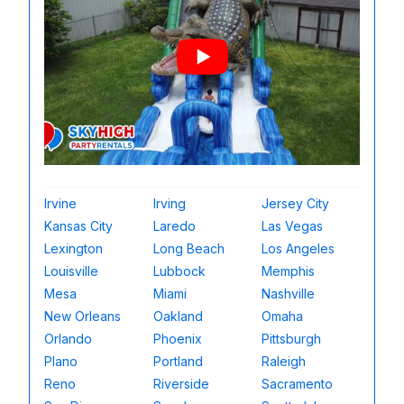
Irvine
Irving
Jersey City
Kansas City
Laredo
Las Vegas
Lexington
Long Beach
Los Angeles
Louisville
Lubbock
Memphis
Mesa
Miami
Nashville
New Orleans
Oakland
Omaha
Orlando
Phoenix
Pittsburgh
Plano
Portland
Raleigh
Reno
Riverside
Sacramento