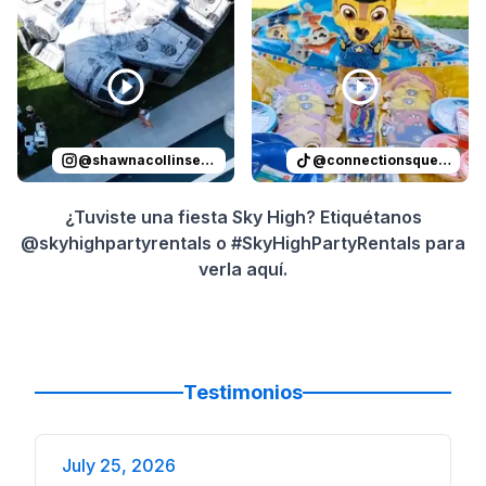
Reviewed on
Instagram
by
shawnacollinsevents
Reviewed on
TikTok
:
by
It was 
conn
@
shawnacollinsevents
@
connectionsqueen
¿Tuviste una fiesta Sky High? Etiquétanos
@skyhighpartyrentals o #SkyHighPartyRentals para
verla aquí.
Testimonios
July 25, 2026