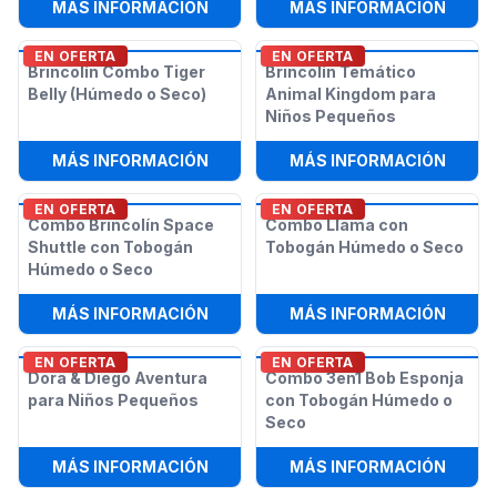
:
COMBO DE OBSTÁCULOS PARA NI
:
TOBO
MÁS INFORMACIÓN
MÁS INFORMACIÓN
EN OFERTA
EN OFERTA
Brincolín Combo Tiger
Brincolín Temático
Belly (Húmedo o Seco)
Animal Kingdom para
Niños Pequeños
:
BRINCOLÍN COMBO TIGER BELLY (
:
BRIN
MÁS INFORMACIÓN
MÁS INFORMACIÓN
EN OFERTA
EN OFERTA
Combo Brincolín Space
Combo Llama con
Shuttle con Tobogán
Tobogán Húmedo o Seco
Húmedo o Seco
:
COMBO BRINCOLÍN SPACE SHUTT
:
COMB
MÁS INFORMACIÓN
MÁS INFORMACIÓN
EN OFERTA
EN OFERTA
Dora & Diego Aventura
Combo 3en1 Bob Esponja
para Niños Pequeños
con Tobogán Húmedo o
Seco
:
DORA & DIEGO AVENTURA PARA N
:
COMB
MÁS INFORMACIÓN
MÁS INFORMACIÓN