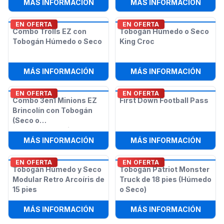
:
ZONA DE JUEGOS UNICORNIO PAR
:
SHOO
MÁS INFORMACIÓN
MÁS INFORMACIÓN
EN OFERTA
EN OFERTA
Combo Trolls EZ con
Tobogán Húmedo o Seco
Tobogán Húmedo o Seco
King Croc
:
COMBO TROLLS EZ CON TOBOGÁN
:
TOBO
MÁS INFORMACIÓN
MÁS INFORMACIÓN
EN OFERTA
EN OFERTA
Combo 3en1 Minions EZ
First Down Football Pass
Brincolín con Tobogán
(Seco o
Húmedo/Acuático)
:
COMBO 3EN1 MINIONS EZ BRINCO
:
FIRS
MÁS INFORMACIÓN
MÁS INFORMACIÓN
EN OFERTA
EN OFERTA
Tobogán Húmedo y Seco
Tobogán Patriot Monster
Modular Retro Arcoíris de
Truck de 18 pies (Húmedo
15 pies
o Seco)
:
TOBOGÁN HÚMEDO Y SECO MODULAR
:
TOBO
MÁS INFORMACIÓN
MÁS INFORMACIÓN