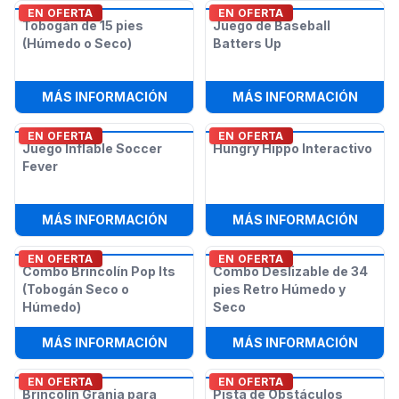
EN OFERTA
EN OFERTA
Tobogán de 15 pies
Juego de Baseball
(Húmedo o Seco)
Batters Up
:
TOBOGÁN DE 15 PIES (HÚMEDO O S
:
JUEG
MÁS INFORMACIÓN
MÁS INFORMACIÓN
EN OFERTA
EN OFERTA
Juego Inflable Soccer
Hungry Hippo Interactivo
Fever
:
JUEGO INFLABLE SOCCER FEVER
:
HUNG
MÁS INFORMACIÓN
MÁS INFORMACIÓN
EN OFERTA
EN OFERTA
Combo Brincolín Pop Its
Combo Deslizable de 34
(Tobogán Seco o
pies Retro Húmedo y
Húmedo)
Seco
:
COMBO BRINCOLÍN POP ITS (TOB
:
COMB
MÁS INFORMACIÓN
MÁS INFORMACIÓN
EN OFERTA
EN OFERTA
Brincolín Granja para
Pista de Obstáculos