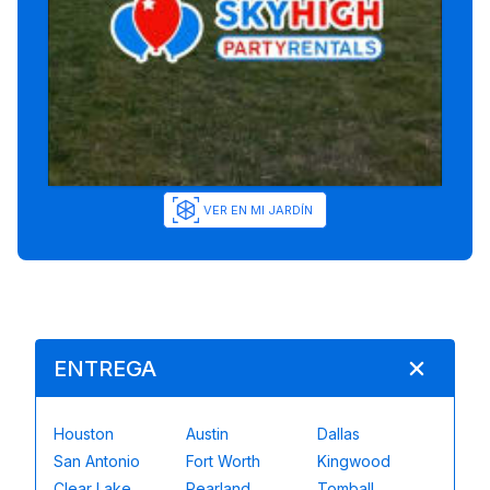
VER EN MI JARDÍN
ENTREGA
Houston
Austin
Dallas
San Antonio
Fort Worth
Kingwood
Clear Lake
Pearland
Tomball