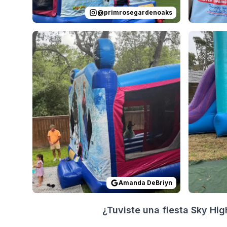
@
primrosegardenoaks
Reviewed on
GoogleReviews
by
Amanda DeBriyn
Reviewed
:
Amanda DeBriyn
¿Tuviste una fiesta Sky Hi