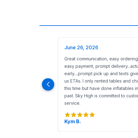
June 26, 2026
Great communication, easy ordering
easy payment, prompt delivery...actu
early....prompt pick up and texts giv
us ETAs. I only rented tables and cha
this time but have done inflatables i
past. Sky High is committed to cust
service.
Kym B.