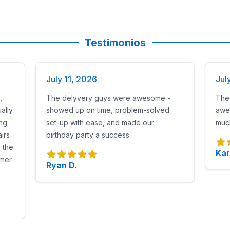
Testimonios
July 11, 2026
Jul
,
The delyvery guys were awesome -
The
ally
showed up on time, problem-solved
awe
ing
set-up with ease, and made our
much
irs
birthday party a success.
n the
Kar
omer
Ryan D.