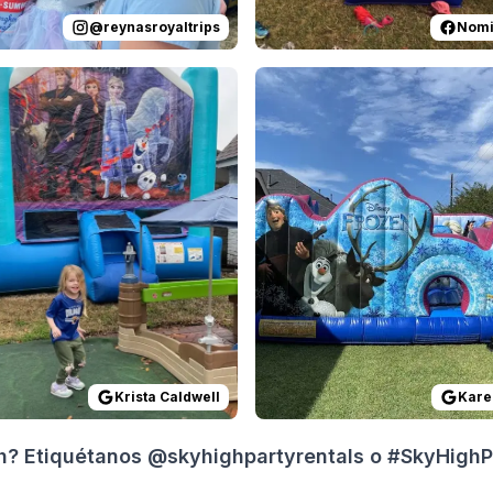
@
reynasroyaltrips
Nomi
 on
Everything was a breeze to set up and use. They handled i
GoogleReviews
by
Krista Caldwell
Reviewed on
:
Easy stress free exp
GoogleReview
Krista Caldwell
Kare
gh? Etiquétanos @skyhighpartyrentals o #SkyHighPa