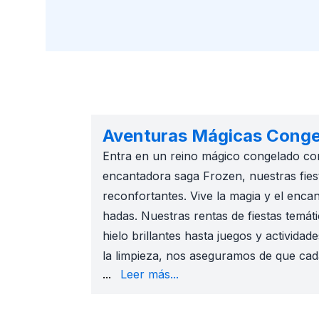
Aventuras Mágicas Congel
Entra en un reino mágico congelado con
encantadora saga Frozen, nuestras fiest
reconfortantes. Vive la magia y el enca
hadas. Nuestras rentas de fiestas temát
hielo brillantes hasta juegos y activid
la limpieza, nos aseguramos de que cada
nuestra variedad de rentas temáticas. Y
...
Leer más...