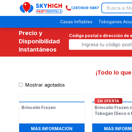
(281)606-5867
SkyHigh Logo
Casas Inflables
Toboganes Acuá
Precio y
Código postal o dirección de 
Disponibilidad
Instantáneos
¡Todo lo que
Mostrar agotados
Festivales Religiosos
Eventos Comunitarios
Picnics Empresariales
Fiestas de Dinosaurios
Fiestas p
EN OFERTA
Brincolín Frozen
Brincolín Frozen 
Tobogán (Seco o
:
BRINCOLÍN FROZEN
MÁS INFORMACIÓN
MÁS INFORM