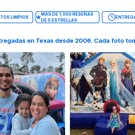
MÁS DE 1,000 RESEÑAS
TOS LIMPIOS
ENTREG
DE 5 ESTRELLAS
tregadas en Texas desde 2006. Cada foto tom
 on
 Snack with Santa :santa: Thank you to everyone who came
Instagram
by
reynasroyaltrips
Reviewed on
:
We had the best day cele
Facebook
by
N