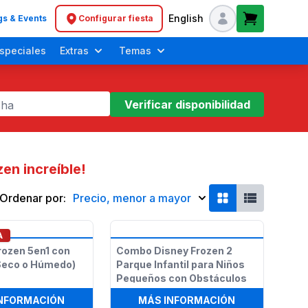
English
s & Events
Configurar fiesta
Header navigation
speciales
Extras
Temas
Verificar disponibilidad
cha
en increíble!
Ordenar por:
Precio, menor a mayor
Día de Acción de Gracias
Brincolines para Niños Pequeños
Fiestas de Unicornio
A
Frozen 5en1 con
Combo Disney Frozen 2
Seco o Húmedo)
Parque Infantil para Niños
Pequeños con Obstáculos
EZ COMBO HÚMEDO O SECO
:
BRINCOLÍN FROZEN 5EN1 CON TOBOGÁN (SECO
:
COMBO DISNE
INFORMACIÓN
MÁS INFORMACIÓN