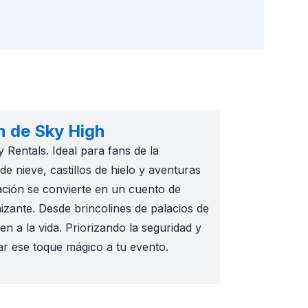
n de Sky High
Rentals. Ideal para fans de la
 nieve, castillos de hielo y aventuras
ación se convierte en un cuento de
izante. Desde brincolines de palacios de
n a la vida. Priorizando la seguridad y
ar ese toque mágico a tu evento.
 o simplemente un día lleno de diversión, proporcionamos t