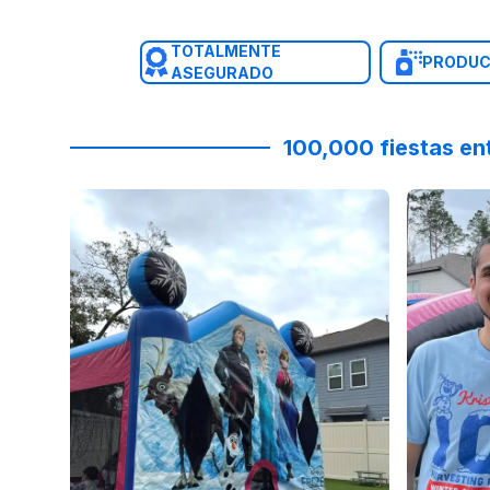
TOTALMENTE
PRODUC
ASEGURADO
100,000 fiestas en
Reviewed on
Instagram
by
primrosegardenoaks
Reviewed
:
#