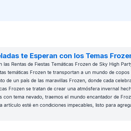
adas te Esperan con los Temas Froze
 las Rentas de Fiestas Temáticas Frozen de Sky High Party 
as temáticas Frozen te transportan a un mundo de copos de
nto de un país de las maravillas Frozen, donde cada celebr
icas Frozen se tratan de crear una atmósfera invernal hech
ades con tema nevado, traemos el mundo encantador de Froze
 artículo esté en condiciones impecables, listo para agreg
a sea una celebración de cumpleaños, una reunión familiar,