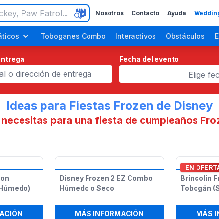
Nosotros
Contacto
Ayuda
Wedding
ticos
Toboganes Combo
Interactivos
Obstáculos
E
entrega
Fecha del evento
Elige fe
Ideas para Fiestas Frozen de Disney
 necesitas para una fiesta de cumpleaños Froz
ara Adultos
Fiestas de Halloween
Fiestas del Día del Trabajo
EN OFERT
con
Disney Frozen 2 EZ Combo
Brincolín 
 Húmedo)
Húmedo o Seco
Tobogán (
:
BRINCOLÍN FROZEN CON TOBOGÁN (SECO O HÚMEDO)
:
DISNEY FROZEN 2 
ACIÓN
MÁS INFORMACIÓN
MÁS 