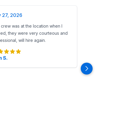
y 27, 2026
crew was at the location when I
ved, they were very courteous and
essional, will hire again.
 S.