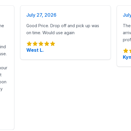
July 27, 2026
Jul
he
Good Price. Drop off and pick up was
The 
on time. Would use again
arri
prof
find
West L.
use.
Kym
hour
t
noon
ky