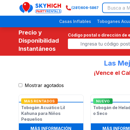
(281)606-5867
SkyHigh Logo
Casas Inflables
Toboganes Acuá
Precio y
Código postal o dirección de 
Disponibilidad
Instantáneos
Las Mej
¡Vence el Ca
Mostrar agotados
Festivales Religiosos
Eventos Comunitarios
Picnics Empresariales
Fiestas de Dinosaurios
Fiestas p
MAS RENTADOS
NUEVO
Tobogán Acuático Lil
Tobogán de Hela
Kahuna para Niños
o Seco
Pequeños
:
TOBOGÁN ACUÁTICO LIL 
MÁS INFORMACIÓN
MÁS INFORM