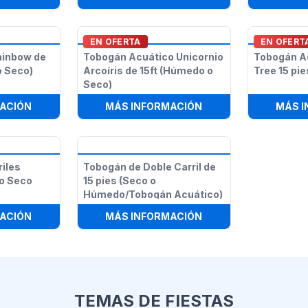
EN OFERTA
EN OFERT
ainbow de
Tobogán Acuático Unicornio
Tobogán A
o Seco)
Arcoíris de 15ft (Húmedo o
Tree 15 p
Seco)
A CON TOBOGÁN ACUÁTICO HÚMEDO O SECO
:
TOBOGÁN DOBLE RAINBOW DE 12 PIES (HÚMEDO O SE
:
TOBOGÁN ACUÁTICO 
ACIÓN
MÁS INFORMACIÓN
MÁS 
riles
Tobogán de Doble Carril de
o Seco
15 pies (Seco o
Húmedo/Tobogán Acuático)
 PIES RETRO HÚMEDO Y SECO
:
TOBOGÁN DE 3 CARRILES ARCOÍRIS HÚMEDO O SECO
:
TOBOGÁN DE DOBLE 
ACIÓN
MÁS INFORMACIÓN
TEMAS DE FIESTAS