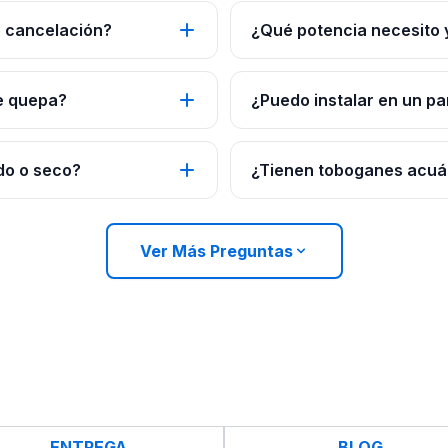
e cancelación?
¿Qué potencia necesito y 
e quepa?
¿Puedo instalar en un p
do o seco?
¿Tienen toboganes acuát
Ver Más Preguntas
ENTREGA
BLOG