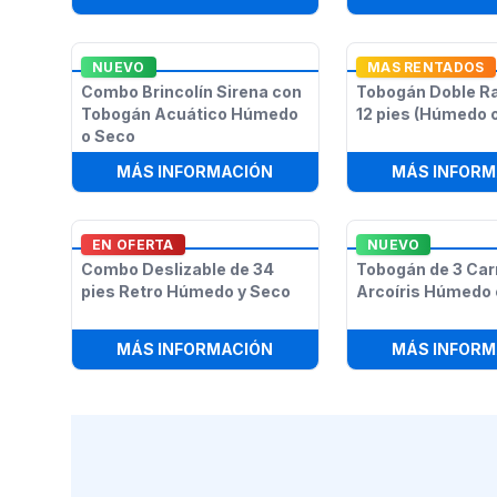
NUEVO
MAS RENTADOS
Combo Brincolín Sirena con
Tobogán Doble R
Tobogán Acuático Húmedo
12 pies (Húmedo 
o Seco
:
COMBO BRINCOLÍN SIREN
MÁS INFORMACIÓN
MÁS INFORM
EN OFERTA
NUEVO
Combo Deslizable de 34
Tobogán de 3 Car
pies Retro Húmedo y Seco
Arcoíris Húmedo 
:
COMBO DESLIZABLE DE 34
MÁS INFORMACIÓN
MÁS INFORM