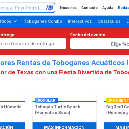
Nosotros
Contacto
Ayuda
Bodas
ticos
Toboganes Combo
Interactivos
Obstáculos
E
entrega
Fecha del evento
Elige fe
ores Rentas de Toboganes Acuáticos I
lor de Texas con una Fiesta Divertida de To
ara Adultos
Fiestas de Halloween
Fiestas del Día del Trabajo
POPULAR
MAS REN
do Húmedo
Tobogán Turtle Beach
Big 3en1 C
(Húmedo o Seco)
(Húmedo y
KAHUNA PARA NIÑOS PEQUEÑOS
:
TOBOGÁN DE HELADO HÚMEDO O SECO
:
TOBOGÁN TURTLE B
ACIÓN
MÁS INFORMACIÓN
MÁS 