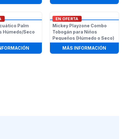
A
EN OFERTA
cuático Palm
Mickey Playzone Combo
ies Húmedo/Seco
Tobogán para Niños
Pequeños (Húmedo o Seco)
CO)
UNICORNIO ARCOÍRIS DE 15FT (HÚMEDO O SECO)
:
TOBOGÁN ACUÁTICO PALM TREE 15 PIES HÚME
:
MICKEY PLA
INFORMACIÓN
MÁS INFORMACIÓN
CARRIL DE 15 PIES (SECO O HÚMEDO/TOBOGÁN ACUÁTICO)