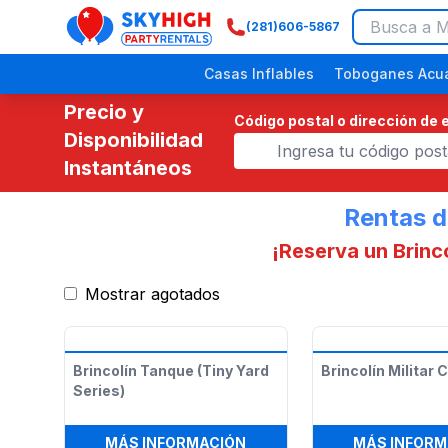
(281)606-5867
SkyHigh Logo
Casas Inflables
Toboganes Acuá
Precio y
Código postal o dirección de 
Disponibilidad
Instantáneos
Rentas d
¡Reserva un Brinc
Mostrar agotados
Festivales Religiosos
Eventos Comunitarios
Picnics Empresariales
Fiestas de Dinosaurios
Fiestas p
Brincolín Tanque (Tiny Yard
Brincolín Militar
Series)
:
BRINCOLÍN TANQUE (TINY 
MÁS INFORMACIÓN
MÁS INFORM