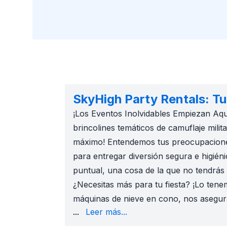
SkyHigh Party Rentals: Tu
¡Los Eventos Inolvidables Empiezan Aqu
brincolines temáticos de camuflaje milita
máximo! Entendemos tus preocupaciones.
para entregar diversión segura e higiéni
puntual, una cosa de la que no tendrás 
¿Necesitas más para tu fiesta? ¡Lo ten
máquinas de nieve en cono, nos aseguram
son perfectos para eventos en el patio,
...
Leer más...