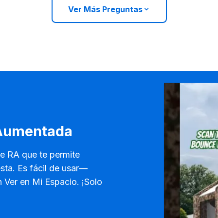
Ver Más Preguntas
 Aumentada
de RA que te permite
esta. Es fácil de usar—
n Ver en Mi Espacio. ¡Solo