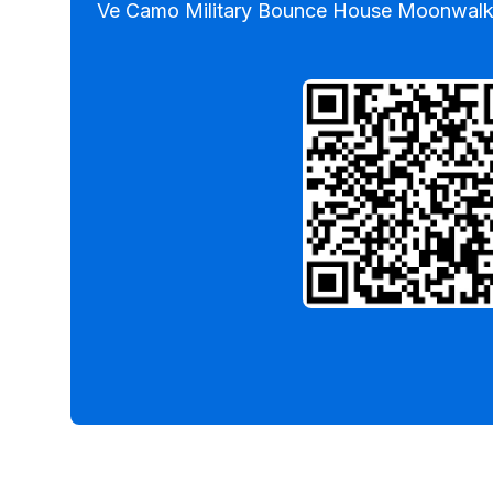
Ve Camo Military Bounce House Moonwalk 