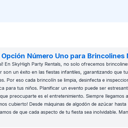
 Opción Número Uno para Brincolines M
í! En SkyHigh Party Rentals, no solo ofrecemos brincolin
r son un éxito en las fiestas infantiles, ¡garantizando que 
 Por eso cada brincolín se limpia, desinfecta e inspecci
ca para tus niños. Planificar un evento puede ser estresan
que preocuparte es el entretenimiento. Siempre llegamos a
emos cubierto! Desde máquinas de algodón de azúcar hasta
os de que cada aspecto de tu fiesta sea inolvidable. Manté
 manteniendo a los niños entretenidos y activos al aire fre