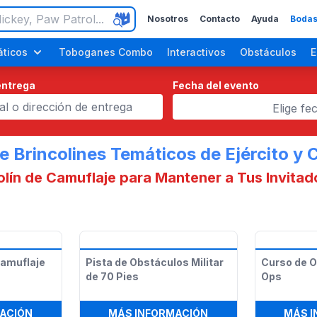
Nosotros
Contacto
Ayuda
Bodas
ticos
Toboganes Combo
Interactivos
Obstáculos
E
entrega
Fecha del evento
Elige fe
e Brincolines Temáticos de Ejército y 
olín de Camuflaje para Mantener a Tus Invitad
ara Adultos
Fiestas de Halloween
Fiestas del Día del Trabajo
 Camuflaje
Pista de Obstáculos Militar
Curso de O
de 70 Pies
Ops
YARD SERIES)
:
BRINCOLÍN MILITAR CAMUFLAJE
:
PISTA DE OBSTÁCUL
ACIÓN
MÁS INFORMACIÓN
MÁS 