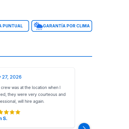
A PUNTUAL
GARANTÍA POR CLIMA
y 27, 2026
crew was at the location when I
ved, they were very courteous and
essional, will hire again.
 S.