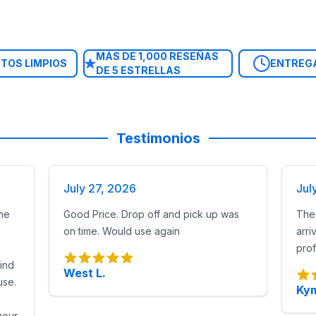
MÁS DE 1,000 RESEÑAS
TOS LIMPIOS
ENTREG
DE 5 ESTRELLAS
Testimonios
July 27, 2026
Jul
he
Good Price. Drop off and pick up was
The 
on time. Would use again
arri
prof
find
West L.
use.
Kym
hour