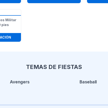
os Militar
 pies
LITAR 65FT SALTO DE VALOR CON TOBOGÁN SECO DOBLE
:
PISTA DE OBSTÁCULOS MILITAR BOOT CAMP DE 100 P
ACIÓN
TEMAS DE FIESTAS
Avengers
Baseball