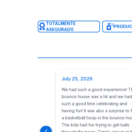
TOTALMENTE
PRODUC
ASEGURADO
July 25, 2026
We had such a good experience! T
bounce house was a hit and we had
such a good time celebrating and
having fun! It was also a surprise to 
a basketball hoop in the bounce ho
The kids had fun trying to get balls
through the hoop. Timely arrival an 