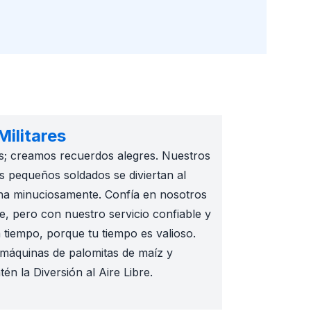
ilitares
es; creamos recuerdos alegres. Nuestros
tus pequeños soldados se diviertan al
ona minuciosamente. Confía en nosotros
te, pero con nuestro servicio confiable y
 tiempo, porque tu tiempo es valioso.
 máquinas de palomitas de maíz y
n la Diversión al Aire Libre.
sco. Son ideales para cumpleaños, reuniones familiares y cu