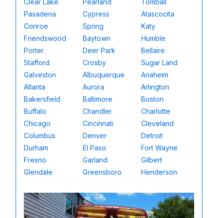
Clear Lake
Pearland
Tomball
Pasadena
Cypress
Atascocita
Conroe
Spring
Katy
Friendswood
Baytown
Humble
Porter
Deer Park
Bellaire
Stafford
Crosby
Sugar Land
Galveston
Albuquerque
Anaheim
Atlanta
Aurora
Arlington
Bakersfield
Baltimore
Boston
Buffalo
Chandler
Charlotte
Chicago
Cincinnati
Cleveland
Columbus
Denver
Detroit
Durham
El Paso
Fort Wayne
Fresno
Garland
Gilbert
Glendale
Greensboro
Henderson