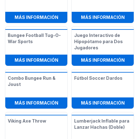
:
JOUST
:
4EN1
MÁS INFORMACIÓN
MÁS INFORMACIÓN
Bungee Football Tug-O-
Juego Interactivo de
War Sports
Hipopótamo para Dos
Jugadores
:
BUNGEE FOOTBALL TUG-O-WAR S
:
JUEG
MÁS INFORMACIÓN
MÁS INFORMACIÓN
Combo Bungee Run &
Fútbol Soccer Dardos
Joust
:
COMBO BUNGEE RUN & JOUST
:
FÚTB
MÁS INFORMACIÓN
MÁS INFORMACIÓN
Viking Axe Throw
Lumberjack Inflable para
Lanzar Hachas (Doble)