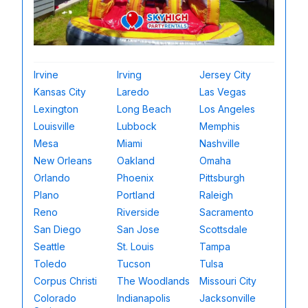
Irvine
Irving
Jersey City
Kansas City
Laredo
Las Vegas
Lexington
Long Beach
Los Angeles
Louisville
Lubbock
Memphis
Mesa
Miami
Nashville
New Orleans
Oakland
Omaha
Orlando
Phoenix
Pittsburgh
Plano
Portland
Raleigh
Reno
Riverside
Sacramento
San Diego
San Jose
Scottsdale
Seattle
St. Louis
Tampa
Toledo
Tucson
Tulsa
Corpus Christi
The Woodlands
Missouri City
Colorado
Indianapolis
Jacksonville