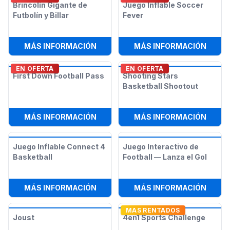
Brincolín Gigante de
Juego Inflable Soccer
Futbolín y Billar
Fever
:
BRINCOLÍN GIGANTE DE FUTBOLÍN 
:
JUEG
MÁS INFORMACIÓN
MÁS INFORMACIÓN
EN OFERTA
EN OFERTA
First Down Football Pass
Shooting Stars
Basketball Shootout
:
FIRST DOWN FOOTBALL PASS
:
SHOO
MÁS INFORMACIÓN
MÁS INFORMACIÓN
Juego Inflable Connect 4
Juego Interactivo de
Basketball
Football — Lanza el Gol
:
JUEGO INFLABLE CONNECT 4 BAS
:
JUEG
MÁS INFORMACIÓN
MÁS INFORMACIÓN
MAS RENTADOS
Joust
4en1 Sports Challenge