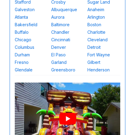
Stafford
Crosby
Sugar Land
Galveston
Albuquerque
Anaheim
Atlanta
Aurora
Arlington
Bakersfield
Baltimore
Boston
Buffalo
Chandler
Charlotte
Chicago
Cincinnati
Cleveland
Columbus
Denver
Detroit
Durham
El Paso
Fort Wayne
Fresno
Garland
Gilbert
Glendale
Greensboro
Henderson