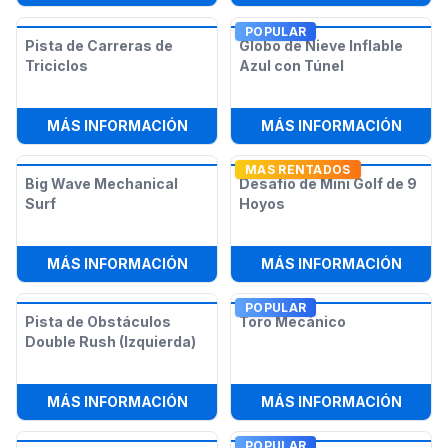
POPULAR
Pista de Carreras de
Globo de Nieve Inflable
Triciclos
Azul con Túnel
:
PISTA DE CARRERAS DE TRICICLO
:
GLOB
MÁS INFORMACIÓN
MÁS INFORMACIÓN
MAS RENTADOS
Big Wave Mechanical
Desafío de Mini Golf de 9
Surf
Hoyos
:
BIG WAVE MECHANICAL SURF
:
DESA
MÁS INFORMACIÓN
MÁS INFORMACIÓN
POPULAR
Pista de Obstáculos
Toro Mecánico
Double Rush (Izquierda)
:
PISTA DE OBSTÁCULOS DOUBLE RU
:
TORO
MÁS INFORMACIÓN
MÁS INFORMACIÓN
POPULAR