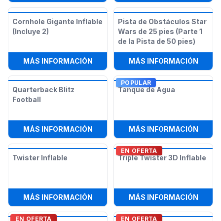
Cornhole Gigante Inflable
Pista de Obstáculos Star
(Incluye 2)
Wars de 25 pies (Parte 1
de la Pista de 50 pies)
:
CORNHOLE GIGANTE INFLABLE (INC
:
PISTA
MÁS INFORMACIÓN
MÁS INFORMACIÓN
POPULAR
Quarterback Blitz
Tanque de Agua
Football
:
QUARTERBACK BLITZ FOOTBALL
:
TANQ
MÁS INFORMACIÓN
MÁS INFORMACIÓN
EN OFERTA
Twister Inflable
Triple Twister 3D Inflable
:
TWISTER INFLABLE
:
TRIP
MÁS INFORMACIÓN
MÁS INFORMACIÓN
EN OFERTA
EN OFERTA