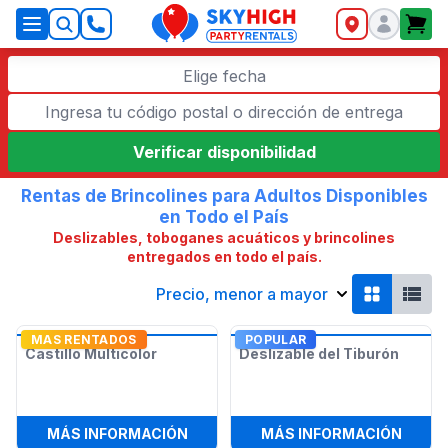
SkyHigh Logo
Elige fecha
Verificar disponibilidad
Rentas de Brincolines para Adultos Disponibles
en Todo el País
Deslizables, toboganes acuáticos y brincolines
entregados en todo el país.
Precio, menor a mayor
MAS RENTADOS
POPULAR
Castillo Multicolor
Deslizable del Tiburón
:
CASTILLO MULTICOLOR
:
DESL
MÁS INFORMACIÓN
MÁS INFORMACIÓN