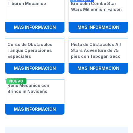
Tiburón Mecánico
Brincolín Combo Star
Wars Millennium Falcon
:
TIBURÓN MECÁNICO
:
BRIN
MÁS INFORMACIÓN
MÁS INFORMACIÓN
Curso de Obstáculos
Pista de Obstáculos All
Tanque Operaciones
Stars Adventure de 75
Especiales
pies con Tobogán Seco
:
CURSO DE OBSTÁCULOS TANQUE O
:
PIST
MÁS INFORMACIÓN
MÁS INFORMACIÓN
NUEVO
Reno Mecánico con
Brincolín Navideño
:
RENO MECÁNICO CON BRINCOLÍN 
MÁS INFORMACIÓN