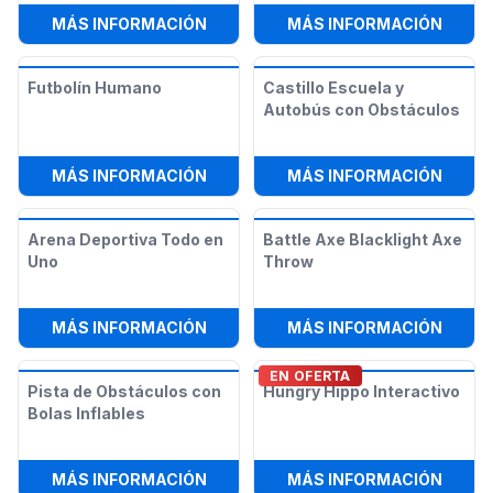
:
VIKING AXE THROW
:
LUMB
MÁS INFORMACIÓN
MÁS INFORMACIÓN
Futbolín Humano
Castillo Escuela y
Autobús con Obstáculos
:
FUTBOLÍN HUMANO
:
CAST
MÁS INFORMACIÓN
MÁS INFORMACIÓN
Arena Deportiva Todo en
Battle Axe Blacklight Axe
Uno
Throw
:
ARENA DEPORTIVA TODO EN UNO
:
BATT
MÁS INFORMACIÓN
MÁS INFORMACIÓN
EN OFERTA
Pista de Obstáculos con
Hungry Hippo Interactivo
Bolas Inflables
:
PISTA DE OBSTÁCULOS CON BOLAS
:
HUNG
MÁS INFORMACIÓN
MÁS INFORMACIÓN