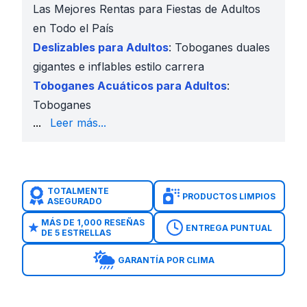
Las Mejores Rentas para Fiestas de Adultos
en Todo el País
Deslizables para Adultos
: Toboganes duales
gigantes e inflables estilo carrera
Toboganes Acuáticos para Adultos
:
Toboganes
comerciales de 20–24 pies para máxima diversión
...
Leer más...
Rentas de Brincolines para Adultos
: Brincolines d
Juegos Interactivos
: Futbolín Humano, Soccer Da
Atracciones de Adrenalina
: Toro Mecánico, Surf 
Área de Descanso y Comodidad
: Rentas de carpas
TOTALMENTE
PRODUCTOS LIMPIOS
ASEGURADO
Menos de 50 invitados
: 1 tobogán acuático + juegos
50–150 invitados
: Brincolín para adultos + curso de
MÁS DE 1,000 RESEÑAS
ENTREGA PUNTUAL
DE 5 ESTRELLAS
Eventos corporativos o grandes
: Atracción mecáni
Ingresa tu
fecha del evento y código postal
GARANTÍA POR CLIMA
Elige tu deslizable, tobogán acuático o brincolín par
Visualiza con
AR y 360°
Reserva con 50% de anticipo