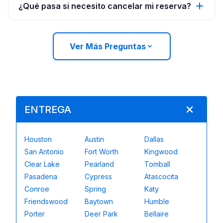
¿Qué pasa si necesito cancelar mi reserva?
Ver Más Preguntas
ENTREGA
Houston
Austin
Dallas
San Antonio
Fort Worth
Kingwood
Clear Lake
Pearland
Tomball
Pasadena
Cypress
Atascocita
Conroe
Spring
Katy
Friendswood
Baytown
Humble
Porter
Deer Park
Bellaire