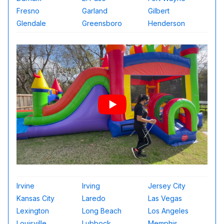
Fresno
Garland
Gilbert
Glendale
Greensboro
Henderson
Irvine
Irving
Jersey City
Kansas City
Laredo
Las Vegas
Lexington
Long Beach
Los Angeles
Louisville
Lubbock
Memphis