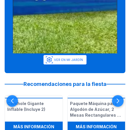
VER EN MI JARDÍN
Recomendaciones para la fiesta
Cornhole Gigante
Paquete Máquina para
Inflable (Incluye 2)
Algodón de Azúcar, 2
Mesas Rectangulares y
12 Sillas
:
CORNHOLE GIGANTE INFLABLE (INC
:
PAQU
MÁS INFORMACIÓN
MÁS INFORMACIÓN