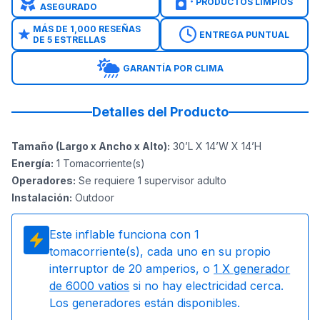
PRODUCTOS LIMPIOS
ASEGURADO
MÁS DE 1,000 RESEÑAS
ENTREGA PUNTUAL
DE 5 ESTRELLAS
GARANTÍA POR CLIMA
Detalles del Producto
Tamaño (Largo x Ancho x Alto)
:
30’L X 14’W X 14’H
Energía
:
1
Tomacorriente(s)
Operadores
:
Se requiere 1 supervisor adulto
Instalación
:
Outdoor
Este inflable funciona con
1
tomacorriente(s), cada uno en su propio
interruptor de 20 amperios, o
1
X generador
de 6000 vatios
si no hay electricidad cerca.
Los generadores están disponibles.