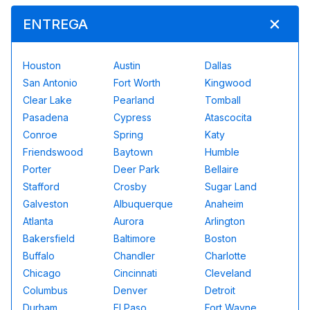
ENTREGA
Houston
Austin
Dallas
San Antonio
Fort Worth
Kingwood
Clear Lake
Pearland
Tomball
Pasadena
Cypress
Atascocita
Conroe
Spring
Katy
Friendswood
Baytown
Humble
Porter
Deer Park
Bellaire
Stafford
Crosby
Sugar Land
Galveston
Albuquerque
Anaheim
Atlanta
Aurora
Arlington
Bakersfield
Baltimore
Boston
Buffalo
Chandler
Charlotte
Chicago
Cincinnati
Cleveland
Columbus
Denver
Detroit
Durham
El Paso
Fort Wayne