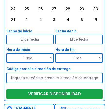
lunes, agosto 17, 2026
martes, agosto 18, 2026
miércoles, agosto 19, 2026
jueves, agosto 20, 2026
viernes, agosto 21, 20
sábado, agost
doming
24
25
26
27
28
29
30
lunes, agosto 24, 2026
martes, agosto 25, 2026
miércoles, agosto 26, 2026
jueves, agosto 27, 2026
viernes, agosto 28, 2
sábado, agost
doming
31
1
2
3
4
5
6
lunes, agosto 31, 2026
martes, septiembre 1, 2026
miércoles, septiembre 2, 2026
jueves, septiembre 3, 2026
viernes, septiembre 4
sábado, septi
doming
Fecha de inicio
Fecha de fin
Elige fecha
Elige fecha
Hora de inicio
Hora de fin
Código postal o dirección de entrega
VERIFICAR DISPONIBILIDAD
TOTALMENTE