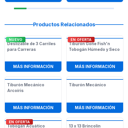
Productos Relacionados
NUEVO
EN OFERTA
Deslizable de 3 Carriles
Tiburón Gone Fish'n
para Carreras
Tobogán Húmedo y Seco
:
DESLIZABLE DE 3 CARRILES PARA
:
TIBU
MÁS INFORMACIÓN
MÁS INFORMACIÓN
Tiburón Mecánico
Tiburón Mecánico
Arcoíris
:
TIBURÓN MECÁNICO ARCOÍRIS
:
TIBU
MÁS INFORMACIÓN
MÁS INFORMACIÓN
EN OFERTA
Tobogán Acuático
13 x 13 Brincolín