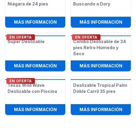
Niágara de 24 pies
Buscando a Dory
:
TOBOGÁN ACUÁTICO NIÁGARA DE 2
:
13 X
MÁS INFORMACIÓN
MÁS INFORMACIÓN
EN OFERTA
EN OFERTA
Super Deslizable
Combo Deslizable de 34
pies Retro Húmedo y
Seco
:
SUPER DESLIZABLE
:
COMB
MÁS INFORMACIÓN
MÁS INFORMACIÓN
EN OFERTA
Texas Wild Wave
Deslizable Tropical Palm
Deslizable con Piscina
Doble Carril 35 pies
:
TEXAS WILD WAVE DESLIZABLE CO
:
DESL
MÁS INFORMACIÓN
MÁS INFORMACIÓN