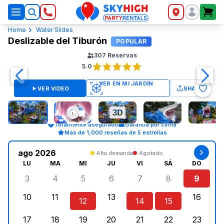
SkyHigh Logo
Home
Water Slides
Deslizable del Tiburón
POPULAR
307
Reservas
5.0
VER VIDEO
SHARE
Totalmente asegurado
Garantía por clima
Más de 1,000 reseñas de 5 estrellas
ago 2026
Alta demanda
Agotado
LU
MA
MI
JU
VI
SÁ
DO
3
4
5
6
7
8
9
lunes, agosto 3, 2026
martes, agosto 4, 2026
miércoles, agosto 5, 2026
jueves, agosto 6, 2026
viernes, agosto 7, 202
sábado, agost
doming
10
11
13
16
12
14
15
lunes, agosto 10, 2026
martes, agosto 11, 2026
miércoles, agosto 12, 2026
jueves, agosto 13, 2026
viernes, agosto 14, 2
sábado, agosto
doming
17
18
19
20
21
22
23