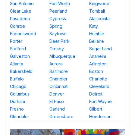
San Antonio
Fort Worth
Kingwood
Clear Lake
Pearland
Tomball
Pasadena
Cypress
Atascocita
Conroe
Spring
Katy
Friendswood
Baytown
Humble
Porter
Deer Park
Bellaire
Stafford
Crosby
Sugar Land
Galveston
Albuquerque
Anaheim
Atlanta
Aurora
Arlington
Bakersfield
Baltimore
Boston
Buffalo
Chandler
Charlotte
Chicago
Cincinnati
Cleveland
Columbus
Denver
Detroit
Durham
El Paso
Fort Wayne
Fresno
Garland
Gilbert
Glendale
Greensboro
Henderson