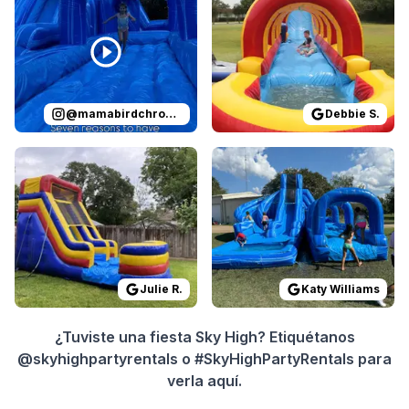
@
mamabirdchronicles
Debbie S.
Reviewed on
GoogleReviews
Reviewed on
by
Julie R.
:
We have rented 
GoogleReview
Julie R.
Katy Williams
¿Tuviste una fiesta Sky High? Etiquétanos
@skyhighpartyrentals o #SkyHighPartyRentals para
verla aquí.