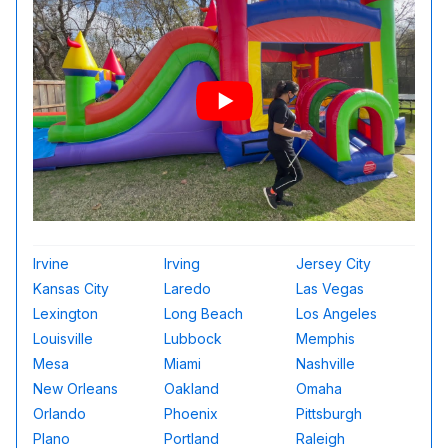
Irvine
Irving
Jersey City
Kansas City
Laredo
Las Vegas
Lexington
Long Beach
Los Angeles
Louisville
Lubbock
Memphis
Mesa
Miami
Nashville
New Orleans
Oakland
Omaha
Orlando
Phoenix
Pittsburgh
Plano
Portland
Raleigh