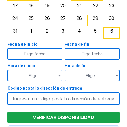
17
18
19
20
21
22
23
lunes, agosto 17, 2026
martes, agosto 18, 2026
miércoles, agosto 19, 2026
jueves, agosto 20, 2026
viernes, agosto 21, 20
sábado, agost
doming
24
25
26
27
28
29
30
lunes, agosto 24, 2026
martes, agosto 25, 2026
miércoles, agosto 26, 2026
jueves, agosto 27, 2026
viernes, agosto 28, 2
sábado, agost
doming
31
1
2
3
4
5
6
lunes, agosto 31, 2026
martes, septiembre 1, 2026
miércoles, septiembre 2, 2026
jueves, septiembre 3, 2026
viernes, septiembre 4
sábado, septi
doming
Fecha de inicio
Fecha de fin
Elige fecha
Elige fecha
Hora de inicio
Hora de fin
Código postal o dirección de entrega
VERIFICAR DISPONIBILIDAD