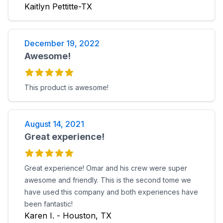
on the wrong day and they were so gracious and
Kaitlyn Pettitte-TX
accommodating!! Excellent customer service!!
December 19, 2022
Awesome!
This product is awesome!
August 14, 2021
Great experience!
Great experience! Omar and his crew were super
awesome and friendly. This is the second tome we
have used this company and both experiences have
been fantastic!
Karen I. - Houston, TX