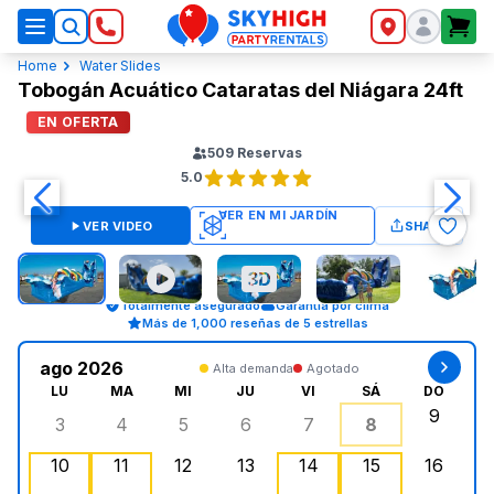
SkyHigh Logo
Home
Water Slides
Tobogán Acuático Cataratas del Niágara 24ft
EN OFERTA
509
Reservas
5.0
VER VIDEO
SHARE
Totalmente asegurado
Garantía por clima
Más de 1,000 reseñas de 5 estrellas
ago 2026
Alta demanda
Agotado
LU
MA
MI
JU
VI
SÁ
DO
9
3
4
5
6
7
8
lunes, agosto 3, 2026
martes, agosto 4, 2026
miércoles, agosto 5, 2026
jueves, agosto 6, 2026
viernes, agosto 7, 202
sábado, agost
doming
10
11
12
13
14
15
16
lunes, agosto 10, 2026
martes, agosto 11, 2026
miércoles, agosto 12, 2026
jueves, agosto 13, 2026
, Agotado
viernes, agosto 14, 2
, Agotado
sábado, agosto
doming