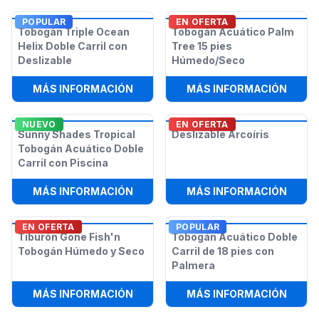
POPULAR
EN OFERTA
Tobogán Triple Ocean
Tobogán Acuático Palm
Helix Doble Carril con
Tree 15 pies
Deslizable
Húmedo/Seco
:
TOBOGÁN TRIPLE OCEAN HELIX DO
:
TOBO
MÁS INFORMACIÓN
MÁS INFORMACIÓN
NUEVO
EN OFERTA
Sunny Shades Tropical
Deslizable Arcoíris
Tobogán Acuático Doble
Carril con Piscina
:
SUNNY SHADES TROPICAL TOBOGÁ
:
DESL
MÁS INFORMACIÓN
MÁS INFORMACIÓN
EN OFERTA
POPULAR
Tiburón Gone Fish'n
Tobogán Acuático Doble
Tobogán Húmedo y Seco
Carril de 18 pies con
Palmera
:
TIBURÓN GONE FISH'N TOBOGÁN 
:
TOBO
MÁS INFORMACIÓN
MÁS INFORMACIÓN