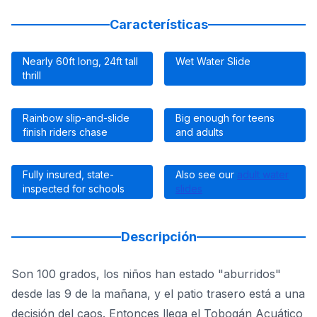
Características
Nearly 60ft long, 24ft tall
Wet Water Slide
thrill
Rainbow slip-and-slide
Big enough for teens
finish riders chase
and adults
Fully insured, state-
Also see our
adult water
inspected for schools
slides
Descripción
Son 100 grados, los niños han estado "aburridos"
desde las 9 de la mañana, y el patio trasero está a una
decisión del caos. Entonces llega el Tobogán Acuático