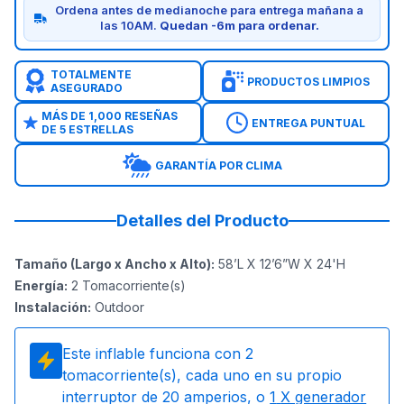
Ordena antes de medianoche para entrega mañana a
las 10AM.
Quedan -6m para ordenar.
TOTALMENTE
PRODUCTOS LIMPIOS
ASEGURADO
MÁS DE 1,000 RESEÑAS
ENTREGA PUNTUAL
DE 5 ESTRELLAS
GARANTÍA POR CLIMA
Detalles del Producto
Tamaño (Largo x Ancho x Alto)
:
58’L X 12’6”W X 24'H
Energía
:
2
Tomacorriente(s)
Instalación
:
Outdoor
Este inflable funciona con
2
tomacorriente(s), cada uno en su propio
interruptor de 20 amperios, o
1
X generador