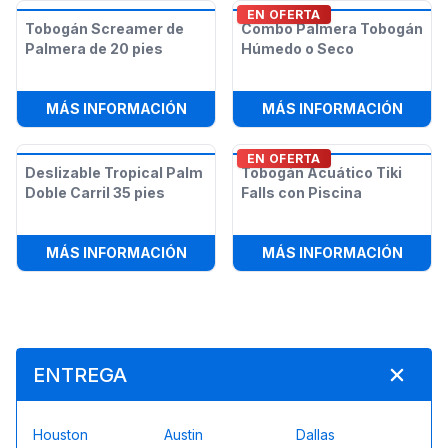
EN OFERTA
Tobogán Screamer de
Combo Palmera Tobogán
Palmera de 20 pies
Húmedo o Seco
:
TOBOGÁN SCREAMER DE PALMERA 
:
COMB
MÁS INFORMACIÓN
MÁS INFORMACIÓN
EN OFERTA
Deslizable Tropical Palm
Tobogán Acuático Tiki
Doble Carril 35 pies
Falls con Piscina
:
DESLIZABLE TROPICAL PALM DOBLE
:
TOBO
MÁS INFORMACIÓN
MÁS INFORMACIÓN
ENTREGA
Houston
Austin
Dallas