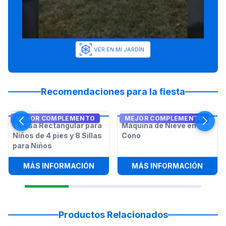
VER EN MI JARDÍN
Recomendaciones para la fiesta
MEJOR COMPLEMENTO
MEJOR COMPLEMENTO
1 Mesa Rectangular para
Máquina de Nieve en
Niños de 4 pies y 8 Sillas
Cono
para Niños
:
1 MESA RECTANGULAR PARA NIÑOS 
:
MÁQU
MÁS INFORMACIÓN
MÁS INFORMACIÓN
Productos Relacionados