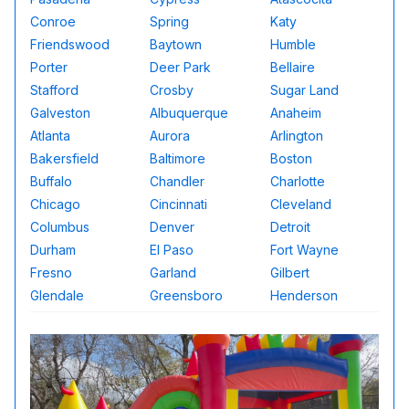
Conroe
Spring
Katy
Friendswood
Baytown
Humble
Porter
Deer Park
Bellaire
Stafford
Crosby
Sugar Land
Galveston
Albuquerque
Anaheim
Atlanta
Aurora
Arlington
Bakersfield
Baltimore
Boston
Buffalo
Chandler
Charlotte
Chicago
Cincinnati
Cleveland
Columbus
Denver
Detroit
Durham
El Paso
Fort Wayne
Fresno
Garland
Gilbert
Glendale
Greensboro
Henderson