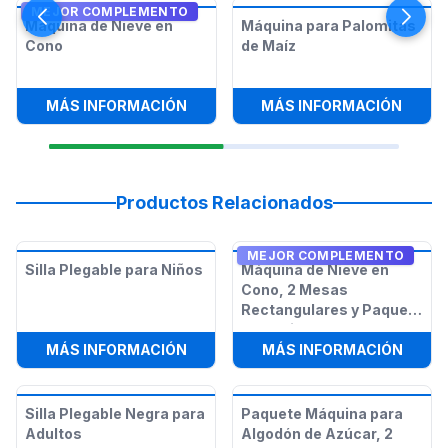
MEJOR COMPLEMENTO
Máquina de Nieve en
Máquina para Palomitas
Cono
de Maíz
:
MÁQUINA DE NIEVE EN CONO
:
MÁQU
MÁS INFORMACIÓN
MÁS INFORMACIÓN
Productos Relacionados
MEJOR COMPLEMENTO
Silla Plegable para Niños
Máquina de Nieve en
Cono, 2 Mesas
Rectangulares y Paquete
de 12 Sillas
:
SILLA PLEGABLE PARA NIÑOS
:
MÁQU
MÁS INFORMACIÓN
MÁS INFORMACIÓN
Silla Plegable Negra para
Paquete Máquina para
Adultos
Algodón de Azúcar, 2