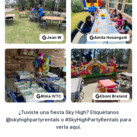
Jean W
Amita Hosangadi
Reviewed on
GoogleReviews
Reviewed on
by
Rima IVTC
GoogleReview
:
I highly rec
Rima IVTC
Eboni Breland
¿Tuviste una fiesta Sky High? Etiquétanos
@skyhighpartyrentals o #SkyHighPartyRentals para
verla aquí.