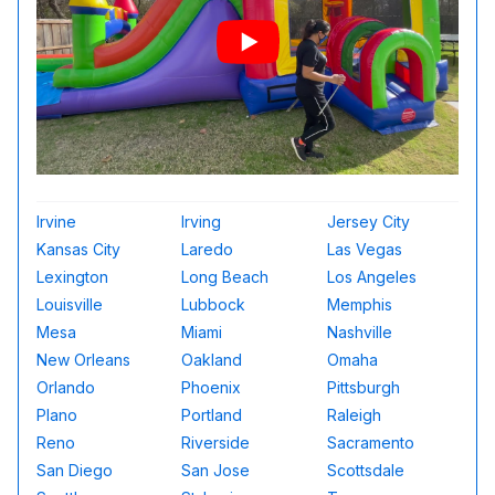
Irvine
Irving
Jersey City
Kansas City
Laredo
Las Vegas
Lexington
Long Beach
Los Angeles
Louisville
Lubbock
Memphis
Mesa
Miami
Nashville
New Orleans
Oakland
Omaha
Orlando
Phoenix
Pittsburgh
Plano
Portland
Raleigh
Reno
Riverside
Sacramento
San Diego
San Jose
Scottsdale