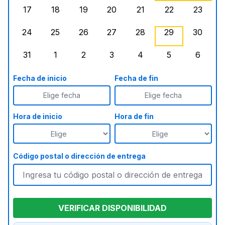
17
18
19
20
21
22
23
lunes, agosto 17, 2026
martes, agosto 18, 2026
miércoles, agosto 19, 2026
jueves, agosto 20, 2026
viernes, agosto 21, 20
sábado, agost
doming
24
25
26
27
28
29
30
lunes, agosto 24, 2026
martes, agosto 25, 2026
miércoles, agosto 26, 2026
jueves, agosto 27, 2026
viernes, agosto 28, 2
sábado, agost
doming
31
1
2
3
4
5
6
lunes, agosto 31, 2026
martes, septiembre 1, 2026
miércoles, septiembre 2, 2026
jueves, septiembre 3, 2026
viernes, septiembre 4
sábado, septi
doming
Fecha de inicio
Fecha de fin
Elige fecha
Elige fecha
Hora de inicio
Hora de fin
Código postal o dirección de entrega
VERIFICAR DISPONIBILIDAD