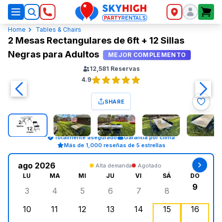
SkyHigh Logo
Home
Tables & Chairs
2 Mesas Rectangulares de 6ft + 12 Sillas
Negras para Adultos
MEJOR COMPLEMENTO
12,581
Reservas
4.9
SHARE
Totalmente asegurado
Garantía por clima
Más de 1,000 reseñas de 5 estrellas
ago 2026
Alta demanda
Agotado
LU
MA
MI
JU
VI
SÁ
DO
9
3
4
5
6
7
8
lunes, agosto 3, 2026
martes, agosto 4, 2026
miércoles, agosto 5, 2026
jueves, agosto 6, 2026
viernes, agosto 7, 202
sábado, agost
doming
10
11
12
13
14
15
16
lunes, agosto 10, 2026
martes, agosto 11, 2026
miércoles, agosto 12, 2026
jueves, agosto 13, 2026
viernes, agosto 14, 2
sábado, agosto
doming