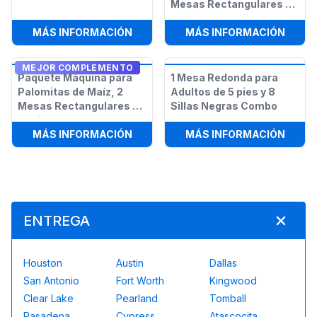
Mesas Rectangulares y
12 Sillas
:
SILLA PLEGABLE NEGRA PARA AD
:
PAQU
MÁS INFORMACIÓN
MÁS INFORMACIÓN
MEJOR COMPLEMENTO
Paquete Máquina para
1 Mesa Redonda para
Palomitas de Maíz, 2
Adultos de 5 pies y 8
Mesas Rectangulares y
Sillas Negras Combo
12 Sillas
:
PAQUETE MÁQUINA PARA PALOMITA
:
1 ME
MÁS INFORMACIÓN
MÁS INFORMACIÓN
ENTREGA
Houston
Austin
Dallas
San Antonio
Fort Worth
Kingwood
Clear Lake
Pearland
Tomball
Pasadena
Cypress
Atascocita