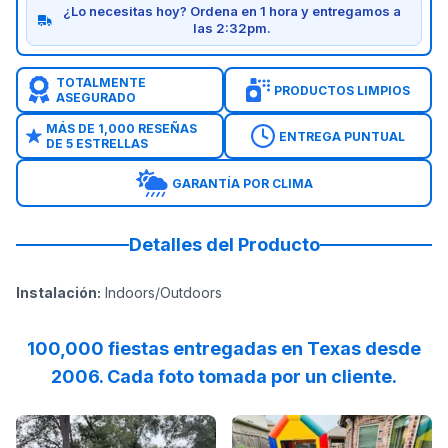
¿Lo necesitas hoy? Ordena en 1 hora y entregamos a
las 2:32pm.
TOTALMENTE
PRODUCTOS LIMPIOS
ASEGURADO
MÁS DE 1,000 RESEÑAS
ENTREGA PUNTUAL
DE 5 ESTRELLAS
GARANTÍA POR CLIMA
Detalles del Producto
Instalación
:
Indoors/Outdoors
100,000 fiestas entregadas en Texas desde
2006. Cada foto tomada por un cliente.
Reviewed on
GoogleReviews
Reviewed on
by
Jean W
:
My tables and c
GoogleReview