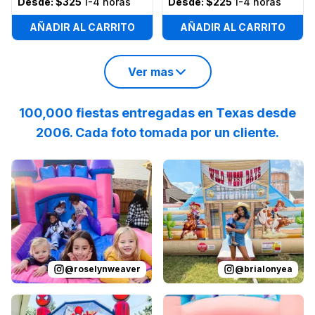
Desde:
$325
1-4 horas
Desde:
$225
1-4 horas
AÑADIR AL CARRITO
AÑADIR AL CARRITO
Ver mas
100,000 fiestas entregadas en Texas desde
2006. Cada foto tomada por un cliente.
Reviewed on
Instagram
by
roselynweaver
Reviewed on
Instagram
:
It’s not a ki
by
b
@
roselynweaver
@
brialonyea
Reviewed on
Instagram
by
jenndesouza
Reviewed on
:
Oscar swinging 
Instagram
by
p