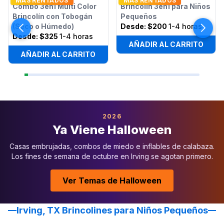
MAS RENTADOS
MAS RENTADOS
Combo 3en1 Multi Color
Brincolín 3en1 para Niños
Brincolín con Tobogán
Pequeños
(Seco o Húmedo)
Desde:
$200
1-4 horas
Desde:
$325
1-4 horas
AÑADIR AL CARRITO
AÑADIR AL CARRITO
2026
Ya Viene Halloween
Casas embrujadas, combos de miedo e inflables de calabaza.
Los fines de semana de octubre en Irving se agotan primero.
Ver Temas de Halloween
Irving, TX Brincolines para Niños Pequeños