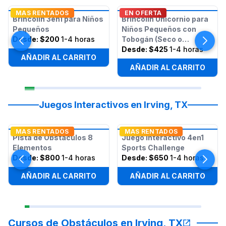
MAS RENTADOS
EN OFERTA
Brincolín 3en1 para Niños
Brincolín Unicornio para
Pequeños
Niños Pequeños con
Desde:
$200
1-4 horas
Tobogán (Seco o
Húmedo)
Desde:
$425
1-4 horas
AÑADIR AL CARRITO
AÑADIR AL CARRITO
Juegos Interactivos en Irving, TX
MAS RENTADOS
MAS RENTADOS
Pista de Obstáculos 8
Juego Interactivo 4en1
Elementos
Sports Challenge
Desde:
$800
1-4 horas
Desde:
$650
1-4 horas
AÑADIR AL CARRITO
AÑADIR AL CARRITO
Cursos de Obstáculos en Irving, TX