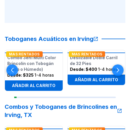
Toboganes Acuáticos en Irving
MAS RENTADOS
MAS RENTADOS
Combo 3en1 Multi Color
Deslizable Doble Carril
Brincolín con Tobogán
de 32 Pies
(Seco o Húmedo)
Desde:
$400
1-4 horas
Desde:
$325
1-4 horas
AÑADIR AL CARRITO
AÑADIR AL CARRITO
Combos y Toboganes de Brincolines en
Irving, TX