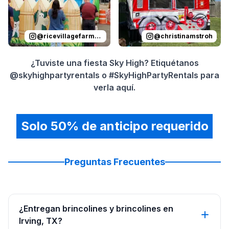
@
ricevillagefarmersmarket
@
christinamstroh
¿Tuviste una fiesta Sky High? Etiquétanos
@skyhighpartyrentals o #SkyHighPartyRentals para
verla aquí.
Solo 50% de anticipo requerido
Preguntas Frecuentes
¿Entregan brincolines y brincolines en
Irving, TX?