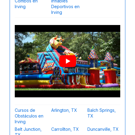
Combos en
Inflables
Irving
Deportivos en
Irving
Cursos de
Arlington, TX
Balch Springs,
Obstáculos en
TX
Irving
Belt Junction,
Carrollton, TX
Duncanville, TX
TX