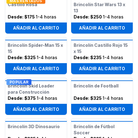
MAS RENTADOS
Castillo Rosa
Brincolín Star Wars 13 x
13
Desde:
$175
1-4 horas
Desde:
$250
1-4 horas
AÑADIR AL CARRITO
AÑADIR AL CARRITO
Brincolín Spider-Man 15 x
Brincolín Castillo Rojo 15
15
x 15
Desde:
$325
1-4 horas
Desde:
$235
1-4 horas
AÑADIR AL CARRITO
AÑADIR AL CARRITO
POPULAR
Brincolín Skid Loader
Brincolín de Football
para Construcción
Desde:
$375
1-4 horas
Desde:
$325
1-4 horas
AÑADIR AL CARRITO
AÑADIR AL CARRITO
Brincolín 3D Dinosaurio
Brincolín de Fútbol
Soccer