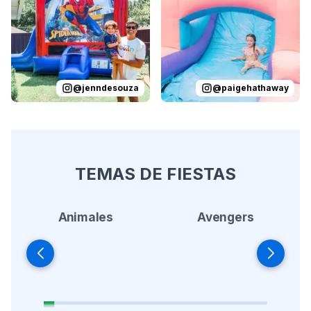
@
jenndesouza
@
paigehathaway
TEMAS DE FIESTAS
Animales
Avengers