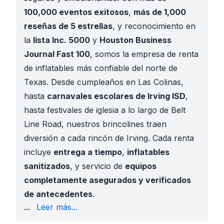
100,000 eventos exitosos
,
más de 1,000
reseñas de 5 estrellas
, y reconocimiento en
la
lista Inc. 5000
y
Houston Business
Journal Fast 100
, somos la empresa de renta
de inflatables más confiable del norte de
Texas. Desde cumpleaños en Las Colinas,
hasta
carnavales escolares de Irving ISD
,
hasta festivales de iglesia a lo largo de Belt
Line Road, nuestros brincolines traen
diversión a cada rincón de Irving. Cada renta
incluye
entrega a tiempo
,
inflatables
sanitizados
, y servicio de
equipos
completamente asegurados y verificados
de antecedentes
.
en renta de inflatables
...
Leer más...
Más de 100,000 eventos exitosos entregados