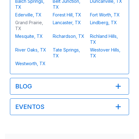
Balch Springs,
Belt Junction,
Duncanville, TX
TX
TX
Ederville, TX
Forest Hill, TX
Fort Worth, TX
Grand Prairie,
Lancaster, TX
Lindberg, TX
TX
Mesquite, TX
Richardson, TX
Richland Hills,
TX
River Oaks, TX
Tate Springs,
Westover Hills,
TX
TX
Westworth, TX
BLOG
EVENTOS