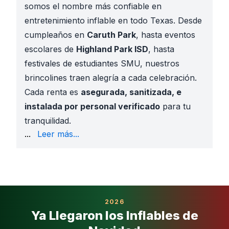
somos el nombre más confiable en
entretenimiento inflable en todo Texas. Desde
cumpleaños en
Caruth Park
, hasta eventos
escolares de
Highland Park ISD
, hasta
festivales de estudiantes SMU, nuestros
brincolines traen alegría a cada celebración.
Cada renta es
asegurada, sanitizada, e
instalada por personal verificado
para tu
tranquilidad.
Completamente asegurados con certificados para es
...
Leer más...
Precios accesibles con ofertas diarias
Vistas en AR y videos 360° para planificación segura
Entrega puntual y equipos de instalación profesiona
Fiestas de cumpleaños
con temas de princesas, su
Festivales y ferias escolares
en Highland Park ISD
2026
Eventos en el campus SMU
organizados por fratern
Ya Llegaron los Inflables de
Reuniones comunitarias
en
Goar Park, Curtis Park