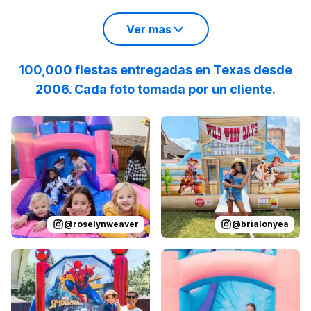
Ver mas
100,000 fiestas entregadas en Texas desde
2006. Cada foto tomada por un cliente.
Reviewed on
Instagram
by
roselynweaver
Reviewed on
Instagram
:
It’s not a ki
by
b
@
roselynweaver
@
brialonyea
Reviewed on
Instagram
by
jenndesouza
Reviewed on
:
Oscar swinging 
Instagram
by
p