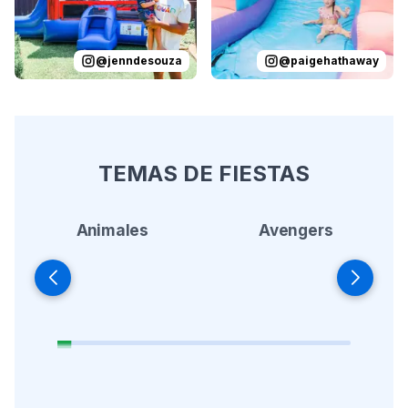
@
jenndesouza
@
paigehathaway
TEMAS DE FIESTAS
Animales
Avengers