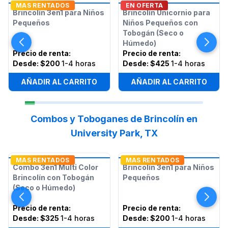
MAS RENTADOS
EN OFERTA
Brincolín 3en1 para Niños
Brincolín Unicornio para
Pequeños
Niños Pequeños con
Tobogán (Seco o
Húmedo)
Precio de renta
:
Precio de renta
:
Desde:
$200
1-4 horas
Desde:
$425
1-4 horas
AÑADIR AL CARRITO
AÑADIR AL CARRITO
Combos y Toboganes de Brincolín en
University Park, TX
MAS RENTADOS
MAS RENTADOS
Combo 3en1 Multi Color
Brincolín 3en1 para Niños
Brincolín con Tobogán
Pequeños
(Seco o Húmedo)
Precio de renta
:
Precio de renta
:
Desde:
$325
1-4 horas
Desde:
$200
1-4 horas