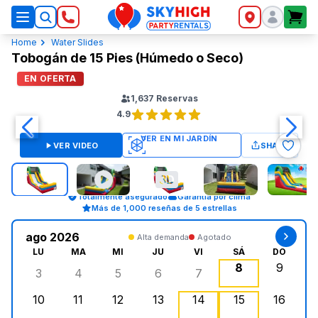
SkyHigh Logo
Home
Water Slides
Tobogán de 15 Pies (Húmedo o Seco)
EN OFERTA
1,637
Reservas
4.9
VER VIDEO
SHARE
Totalmente asegurado
Garantía por clima
Más de 1,000 reseñas de 5 estrellas
ago 2026
Alta demanda
Agotado
LU
MA
MI
JU
VI
SÁ
DO
8
9
3
4
5
6
7
lunes, agosto 3, 2026
martes, agosto 4, 2026
miércoles, agosto 5, 2026
jueves, agosto 6, 2026
viernes, agosto 7, 202
sábado, agost
doming
10
11
12
13
14
15
16
lunes, agosto 10, 2026
martes, agosto 11, 2026
miércoles, agosto 12, 2026
jueves, agosto 13, 2026
viernes, agosto 14, 2
sábado, agosto
doming