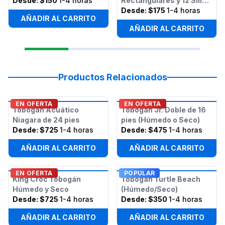
Desde:
$150
1-4 horas
Rectangulares y 12 Sillas
- Paquete
Desde:
$175
1-4 horas
AÑADIR AL CARRITO
AÑADIR AL CARRITO
Productos Relacionados
EN OFERTA
EN OFERTA
Tobogán Acuático
Tobogán Jr. Doble de 16
Niagara de 24 pies
pies (Húmedo o Seco)
Desde:
$725
1-4 horas
Desde:
$475
1-4 horas
AÑADIR AL CARRITO
AÑADIR AL CARRITO
EN OFERTA
POPULAR
King Croc Tobogán
Tobogán Turtle Beach
Húmedo y Seco
(Húmedo/Seco)
Desde:
$725
1-4 horas
Desde:
$350
1-4 horas
AÑADIR AL CARRITO
AÑADIR AL CARRITO