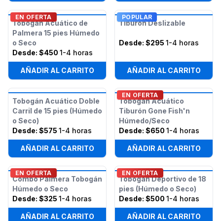
EN OFERTA
POPULAR
Tobogán Acuático de
Tiburón Deslizable
Palmera 15 pies Húmedo
o Seco
Desde:
$295
1-4 horas
Desde:
$450
1-4 horas
AÑADIR AL CARRITO
AÑADIR AL CARRITO
EN OFERTA
Tobogán Acuático Doble
Tobogán Acuático
Carril de 15 pies (Húmedo
Tiburón Gone Fish'n
o Seco)
Húmedo/Seco
Desde:
$575
1-4 horas
Desde:
$650
1-4 horas
AÑADIR AL CARRITO
AÑADIR AL CARRITO
EN OFERTA
EN OFERTA
Combo Palmera Tobogán
Tobogán Deportivo de 18
Húmedo o Seco
pies (Húmedo o Seco)
Desde:
$325
1-4 horas
Desde:
$500
1-4 horas
AÑADIR AL CARRITO
AÑADIR AL CARRITO