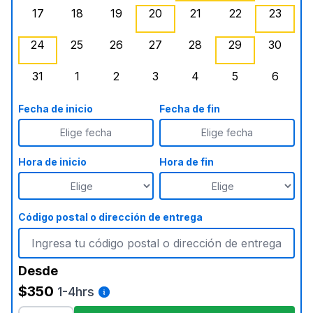
17
18
19
20
21
22
23
lunes, agosto 17, 2026
martes, agosto 18, 2026
miércoles, agosto 19, 2026
jueves, agosto 20, 2026
viernes, agosto 21, 20
sábado, agost
doming
, Ago
24
25
26
27
28
29
30
lunes, agosto 24, 2026
martes, agosto 25, 2026
miércoles, agosto 26, 2026
jueves, agosto 27, 2026
, Agotado
viernes, agosto 28, 2
sábado, agost
doming
31
1
2
3
4
5
6
lunes, agosto 31, 2026
martes, septiembre 1, 2026
miércoles, septiembre 2, 2026
jueves, septiembre 3, 2026
viernes, septiembre 4
sábado, septi
doming
Fecha de inicio
Fecha de fin
Elige fecha
Elige fecha
Hora de inicio
Hora de fin
Código postal o dirección de entrega
Desde
$350
1-4hrs