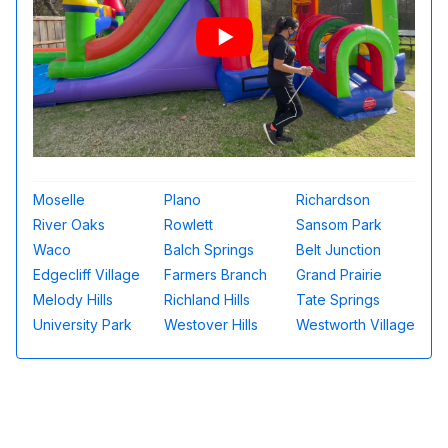
Moselle
Plano
Richardson
River Oaks
Rowlett
Sansom Park
Waco
Balch Springs
Belt Junction
Edgecliff Village
Farmers Branch
Grand Prairie
Melody Hills
Richland Hills
Tate Springs
University Park
Westover Hills
Westworth Village