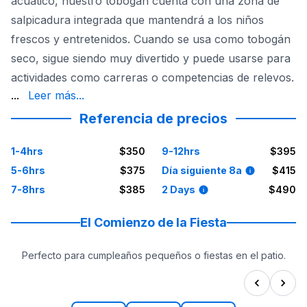
acuático, nuestro tobogán cuenta con una zona de
salpicadura integrada que mantendrá a los niños
frescos y entretenidos. Cuando se usa como tobogán
seco, sigue siendo muy divertido y puede usarse para
actividades como carreras o competencias de relevos.
está diseñado para durar. Entregamos, instalamos y reco
...
Leer más...
Referencia de precios
1-4hrs
$350
9-12hrs
$395
5-6hrs
$375
Día siguiente 8a
$415
7-8hrs
$385
2 Days
$490
El Comienzo de la Fiesta
Perfecto para cumpleaños pequeños o fiestas en el patio.