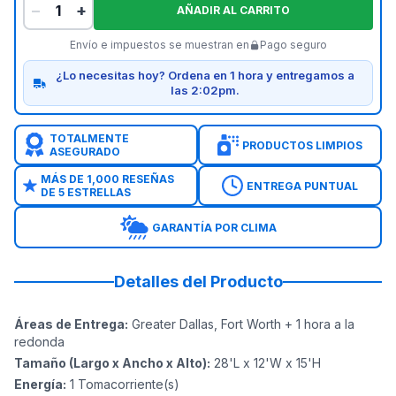
−
+
AÑADIR AL CARRITO
Envío e impuestos se muestran en
Pago seguro
¿Lo necesitas hoy? Ordena en 1 hora y entregamos a
las 2:02pm.
TOTALMENTE
PRODUCTOS LIMPIOS
ASEGURADO
MÁS DE 1,000 RESEÑAS
ENTREGA PUNTUAL
DE 5 ESTRELLAS
GARANTÍA POR CLIMA
Detalles del Producto
Áreas de Entrega
:
Greater Dallas, Fort Worth + 1 hora a la
redonda
Tamaño (Largo x Ancho x Alto)
:
28'L x 12'W x 15'H
Energía
:
1
Tomacorriente(s)