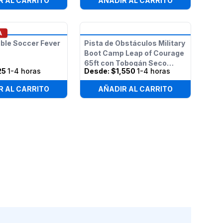
R AL CARRITO
AÑADIR AL CARRITO
A
able Soccer Fever
Pista de Obstáculos Military
Boot Camp Leap of Courage
65ft con Tobogán Seco
25
1-4 horas
Desde:
$1,550
1-4 horas
Doble
R AL CARRITO
AÑADIR AL CARRITO