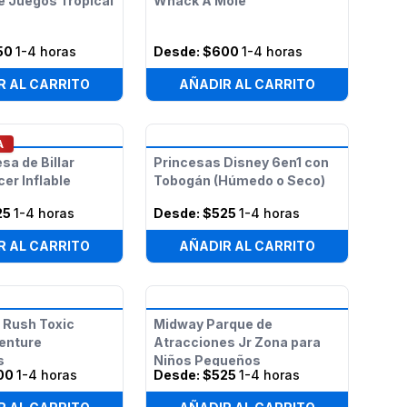
e Juegos Tropical
Whack A Mole
50
1-4 horas
Desde:
$600
1-4 horas
R AL CARRITO
AÑADIR AL CARRITO
A
sa de Billar
Princesas Disney 6en1 con
er Inflable
Tobogán (Húmedo o Seco)
25
1-4 horas
Desde:
$525
1-4 horas
R AL CARRITO
AÑADIR AL CARRITO
 Rush Toxic
Midway Parque de
enture
Atracciones Jr Zona para
s
Niños Pequeños
00
1-4 horas
Desde:
$525
1-4 horas