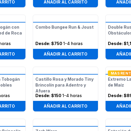
ARRITO
AÑADIR AL CARRITO
AÑADI
bogán con
Combo Bungee Run & Joust
Double Rus
ed de Roca
Obstáculo
horas
Desde:
$750
1-4 horas
Desde:
$1,
ARRITO
AÑADIR AL CARRITO
AÑADI
MAS REN
ia Tobogán
Castillo Rosa y Morado Tiny
Extremo La
Dobles
Brincolín para Adentro y
de Maíz
Afuera
horas
Desde:
$150
1-4 horas
Desde:
$8
ARRITO
AÑADIR AL CARRITO
AÑADI