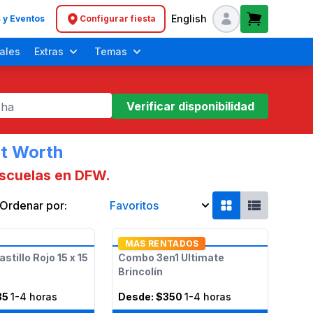
English
 y Eventos
Configurar fiesta
Header navigation
ales
Extras
Temas
Verificar disponibilidad
cha
rt Worth
escuelas en DFW.
Ordenar por:
Favoritos
Día de Acción de Gracias
Brincolines para Niños Pequeños
Fiestas de Unicornio
MAS RENTADOS
astillo Rojo 15 x 15
Combo 3en1 Ultimate
Brincolín
35
1-4 horas
Desde:
$350
1-4 horas