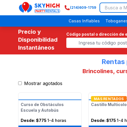
(214)609-1759
SkyHigh Logo
Casas Inflables
Toboganes
Precio y
Código postal o dirección de 
Disponibilidad
Instantáneos
Rentas 
Brincolines, cu
Mostrar agotados
Festivales Religiosos
Picnics Empresariales
Eventos Comunitarios
Fiestas de Dinosaurios
Fiestas p
MAS RENTADOS
Curso de Obstáculos
Castillo Multicolo
Escuela y Autobús
Desde:
$775
1-4 horas
Desde:
$175
1-4 