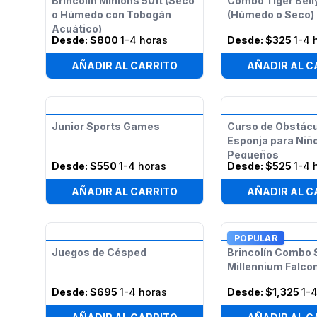
Brincolín Minions 50ft (Seco
Combo Tiger Belly
o Húmedo con Tobogán
(Húmedo o Seco)
Acuático)
Desde:
$800
1-4 horas
Desde:
$325
1-4 
AÑADIR AL CARRITO
AÑADIR AL C
Junior Sports Games
Curso de Obstác
Esponja para Niñ
Pequeños
Desde:
$550
1-4 horas
Desde:
$525
1-4 
AÑADIR AL CARRITO
AÑADIR AL C
POPULAR
Juegos de Césped
Brincolín Combo 
Millennium Falco
Desde:
$695
1-4 horas
Desde:
$1,325
1-