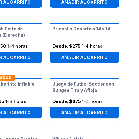
R AL CARRITO
AÑADIR AL CARRITO
h Pista de
Brincolín Deportivo 14 x 14
s (Derecha)
150
1-4 horas
Desde:
$275
1-4 horas
R AL CARRITO
AÑADIR AL CARRITO
TADOS
berinto Inflable
Juego de Fútbol Soccer con
Bungee Tira y Afloja
95
1-4 horas
Desde:
$675
1-4 horas
R AL CARRITO
AÑADIR AL CARRITO