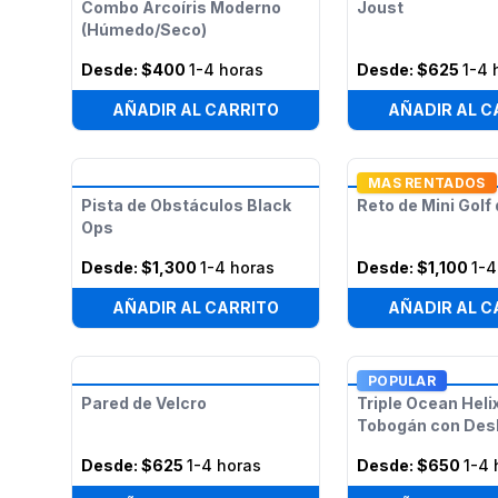
Combo Arcoíris Moderno
Joust
(Húmedo/Seco)
Desde:
$400
1-4 horas
Desde:
$625
1-4 
AÑADIR AL CARRITO
AÑADIR AL C
MAS RENTADOS
Pista de Obstáculos Black
Reto de Mini Golf
Ops
Desde:
$1,300
1-4 horas
Desde:
$1,100
1-4
AÑADIR AL CARRITO
AÑADIR AL C
POPULAR
Pared de Velcro
Triple Ocean Heli
Tobogán con Desl
Desde:
$625
1-4 horas
Desde:
$650
1-4 