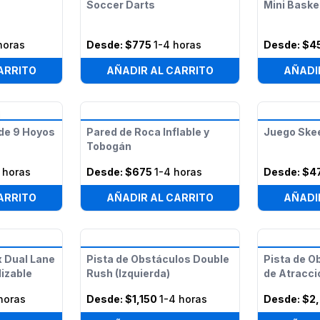
Soccer Darts
Mini Baske
horas
Desde:
$775
1-4 horas
Desde:
$4
ARRITO
AÑADIR AL CARRITO
AÑADI
 de 9 Hoyos
Pared de Roca Inflable y
Juego Skee
Tobogán
 horas
Desde:
$675
1-4 horas
Desde:
$4
ARRITO
AÑADIR AL CARRITO
AÑADI
x Dual Lane
Pista de Obstáculos Double
Pista de O
izable
Rush (Izquierda)
de Atracc
horas
Desde:
$1,150
1-4 horas
Desde:
$2