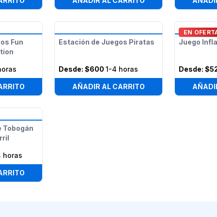
ARRITO
AÑADIR AL CARRITO
AÑADI
EN OFERT
los Fun
Estación de Juegos Piratas
Juego Infl
tion
horas
Desde:
$600
1-4 horas
Desde:
$5
ARRITO
AÑADIR AL CARRITO
AÑADI
e Tobogán
ril
4 horas
ARRITO