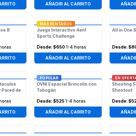
ARRITO
AÑADIR AL CARRITO
AÑADI
MAS RENTADOS
los 8
Juego Interactivo 4en1
All in One 
Sports Challenge
horas
Desde:
$650
1-4 horas
Desde:
$8
ARRITO
AÑADIR AL CARRITO
AÑADI
POPULAR
EN OFERT
táculos
OVNI Espacial Brincolín con
Shooting S
y Pared de
Tobogán
Shootout
horas
Desde:
$525
1-4 horas
Desde:
$5
ARRITO
AÑADIR AL CARRITO
AÑADI