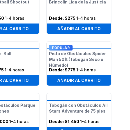
tball Shootout
Brincolín Liga de la Justicia
50
1-4 horas
Desde:
$275
1-4 horas
R AL CARRITO
AÑADIR AL CARRITO
POPULAR
-Ball
Pista de Obstáculos Spider
Man 50ft (Tobogán Seco o
Húmedo)
75
1-4 horas
Desde:
$775
1-4 horas
R AL CARRITO
AÑADIR AL CARRITO
bstáculos Parque
Tobogán con Obstáculos All
iones
Stars Adventure de 75 pies
,000
1-4 horas
Desde:
$1,450
1-4 horas