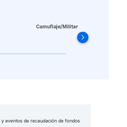
Camuflaje/Militar
Co
s y eventos de recaudación de fondos