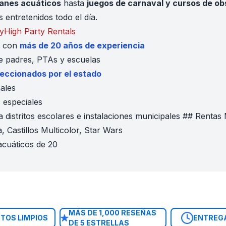
ganes acuáticos
hasta
juegos de carnaval y cursos de ob
entretenidos todo el día.
yHigh Party Rentals
6 con
más de 20 años de experiencia
 padres, PTAs y escuelas
peccionados por el estado
ales
 especiales
a distritos escolares e instalaciones municipales ## Rent
a, Castillos Multicolor, Star Wars
cuáticos de 20
bow Screamer
s All Stars, 100 pies Boot Camp, Double Rush
es 4 en 1, Mini Basketball, Human Foosball
 High Striker, Connect 4, Skee Ball, Duck Hunt
entos Escolares B1–B7 ## Máquinas de Concesión y Extra
MÁS DE 1,000 RESEÑAS
eve en Cono y Algodón de Azúcar
TOS LIMPIOS
ENTREG
DE 5 ESTRELLAS