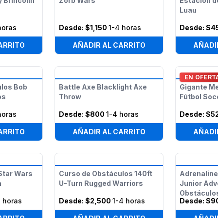
 Brincolín
Zorb Wars
Estación d
Luau
horas
Desde:
$1,150
1-4 horas
Desde:
$4
ARRITO
AÑADIR AL CARRITO
AÑADI
EN OFERT
ulos Bob
Battle Axe Blacklight Axe
Gigante Me
os
Throw
Fútbol Socc
horas
Desde:
$800
1-4 horas
Desde:
$5
ARRITO
AÑADIR AL CARRITO
AÑADI
Star Wars
Curso de Obstáculos 140ft
Adrenaline
n
U-Turn Rugged Warriors
Junior Adv
Obstáculo
4 horas
Desde:
$2,500
1-4 horas
Desde:
$9