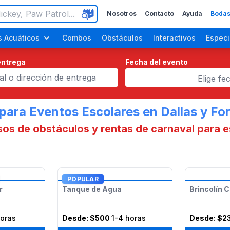
Nosotros
Contacto
Ayuda
Bodas
 Acuáticos
Combos
Obstáculos
Interactivos
Especi
entrega
Fecha del evento
Elige fe
para Eventos Escolares en Dallas y Fo
rsos de obstáculos y rentas de carnaval para 
ara Adultos
Fiestas del Día del Trabajo
POPULAR
r
Tanque de Agua
Brincolín C
horas
Desde:
$500
1-4 horas
Desde:
$2