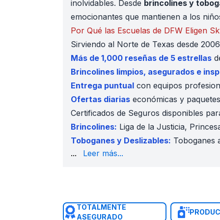
inolvidables. Desde
brincolines y tobo
emocionantes que mantienen a los niños 
Por Qué las Escuelas de DFW Eligen Sk
Sirviendo al Norte de Texas desde 200
Más de 1,000 reseñas de 5 estrellas
de
Brincolines limpios, asegurados e ins
Entrega puntual
con equipos profesion
Ofertas diarias
económicas y paquetes
Certificados de Seguros disponibles par
Brincolines:
Liga de la Justicia, Princes
Toboganes y Deslizables:
Toboganes a
a 24 pies, Cataratas del Niágara, Rain
...
Leer más...
Cursos de Obstáculos:
50 pies, 75 pie
Juegos de Deportes:
Desafío de Deport
Favoritos de Carnaval:
Tanque de Agua,
Paquetes Completos:
Paquetes para Ev
TOTALMENTE
Máquinas para Palomitas de Maíz, Ni
PRODUC
ASEGURADO