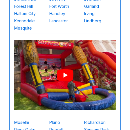
Forest Hill
Fort Worth
Garland
Haltom City
Handley
Irving
Kennedale
Lancaster
Lindberg
Mesquite
Moselle
Plano
Richardson
River Oaks
Rowlett
Sansom Park