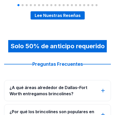
Ingresa tu
fecha del evento y código postal
.
Explora la colección de brincolines de baseball de 
Lee Nuestras Reseñas
Visualiza en tu espacio con herramientas de RA.
Reserva en línea con
50% adelantado
(25% para pe
Solo 50% de anticipo requerido
Preguntas Frecuentes
¿A qué áreas alrededor de Dallas–Fort
Worth entregamos brincolines?
¿Por qué los brincolines son populares en