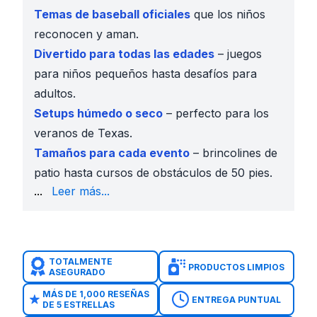
Temas de baseball oficiales
que los niños
reconocen y aman.
Divertido para todas las edades
– juegos
para niños pequeños hasta desafíos para
adultos.
Setups húmedo o seco
– perfecto para los
veranos de Texas.
Tamaños para cada evento
– brincolines de
patio hasta cursos de obstáculos de 50 pies.
lanzamiento o corre con amigos por obstáculos.
...
Leer más...
Visualiza antes de reservar
– herramientas de RA y 
Juego de Baseball Batters Up
– una opción favorit
Combo Deportivo 4en1
– basketball, football, fútbo
Combo de Baseball 4en1 con Tobogán
– diversión v
TOTALMENTE
PRODUCTOS LIMPIOS
ASEGURADO
Tobogán de Baseball Doble Carril de 16 Pies
– acció
Speed Pitch
– mira qué tan rápido puedes lanzar.
MÁS DE 1,000 RESEÑAS
ENTREGA PUNTUAL
DE 5 ESTRELLAS
Brincolín de Baseball de 15 x 15
– brincolín clásico 