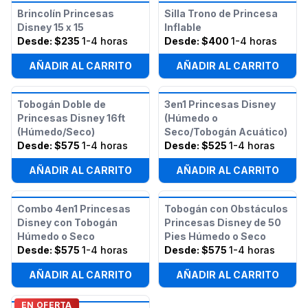
Brincolín Princesas
Silla Trono de Princesa
Disney 15 x 15
Inflable
Desde:
$235
1-4 horas
Desde:
$400
1-4 horas
AÑADIR AL CARRITO
AÑADIR AL CARRITO
Tobogán Doble de
3en1 Princesas Disney
Princesas Disney 16ft
(Húmedo o
(Húmedo/Seco)
Seco/Tobogán Acuático)
Desde:
$575
1-4 horas
Desde:
$525
1-4 horas
AÑADIR AL CARRITO
AÑADIR AL CARRITO
Combo 4en1 Princesas
Tobogán con Obstáculos
Disney con Tobogán
Princesas Disney de 50
Húmedo o Seco
Pies Húmedo o Seco
Desde:
$575
1-4 horas
Desde:
$575
1-4 horas
AÑADIR AL CARRITO
AÑADIR AL CARRITO
EN OFERTA