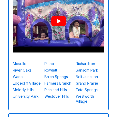
Moselle
Plano
Richardson
River Oaks
Rowlett
Sansom Park
Waco
Balch Springs
Belt Junction
Edgecliff Village
Farmers Branch
Grand Prairie
Melody Hills
Richland Hills
Tate Springs
University Park
Westover Hills
Westworth
Village