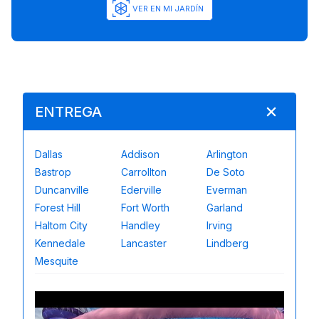
VER EN MI JARDÍN
ENTREGA
Dallas
Addison
Arlington
Bastrop
Carrollton
De Soto
Duncanville
Ederville
Everman
Forest Hill
Fort Worth
Garland
Haltom City
Handley
Irving
Kennedale
Lancaster
Lindberg
Mesquite