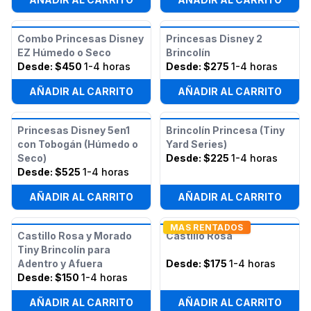
Combo Princesas Disney
Princesas Disney 2
EZ Húmedo o Seco
Brincolín
Desde:
$450
1-4 horas
Desde:
$275
1-4 horas
AÑADIR AL CARRITO
AÑADIR AL CARRITO
Princesas Disney 5en1
Brincolín Princesa (Tiny
con Tobogán (Húmedo o
Yard Series)
Seco)
Desde:
$225
1-4 horas
Desde:
$525
1-4 horas
AÑADIR AL CARRITO
AÑADIR AL CARRITO
MAS RENTADOS
Castillo Rosa y Morado
Castillo Rosa
Tiny Brincolín para
Adentro y Afuera
Desde:
$175
1-4 horas
Desde:
$150
1-4 horas
AÑADIR AL CARRITO
AÑADIR AL CARRITO