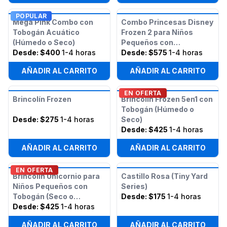
POPULAR
Mega Pink Combo con
Combo Princesas Disney
Tobogán Acuático
Frozen 2 para Niños
(Húmedo o Seco)
Pequeños con
Desde:
$400
1-4 horas
Obstáculos
Desde:
$575
1-4 horas
AÑADIR AL CARRITO
AÑADIR AL CARRITO
EN OFERTA
Brincolín Frozen
Brincolín Frozen 5en1 con
Tobogán (Húmedo o
Desde:
$275
1-4 horas
Seco)
Desde:
$425
1-4 horas
AÑADIR AL CARRITO
AÑADIR AL CARRITO
EN OFERTA
Brincolín Unicornio para
Castillo Rosa (Tiny Yard
Niños Pequeños con
Series)
Tobogán (Seco o
Desde:
$175
1-4 horas
Húmedo)
Desde:
$425
1-4 horas
AÑADIR AL CARRITO
AÑADIR AL CARRITO