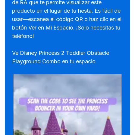
de RA que te permite visualizar este
producto en el lugar de tu fiesta. Es fácil de
usar—escanea el código QR o haz clic en el
botón Ver en Mi Espacio. ¡Solo necesitas tu
teléfono!
Ve Disney Princess 2 Toddler Obstacle
Playground Combo en tu espacio.