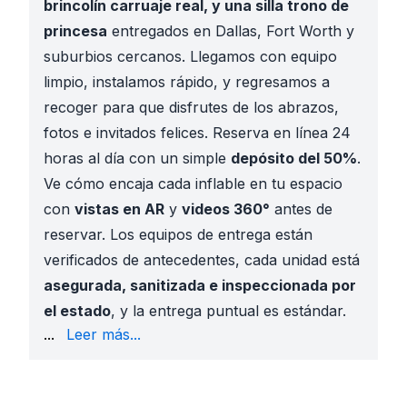
brincolín carruaje real, y una silla trono de
princesa
entregados en Dallas, Fort Worth y
suburbios cercanos. Llegamos con equipo
limpio, instalamos rápido, y regresamos a
recoger para que disfrutes de los abrazos,
fotos e invitados felices. Reserva en línea 24
horas al día con un simple
depósito del 50%
.
Ve cómo encaja cada inflable en tu espacio
con
vistas en AR
y
videos 360°
antes de
reservar. Los equipos de entrega están
verificados de antecedentes, cada unidad está
asegurada, sanitizada e inspeccionada por
el estado
, y la entrega puntual es estándar.
20+ años
,
100,000 eventos exitosos
, y
más de 1,0
...
Leer más...
Por qué los papás de DFW eligen Sky High Party Re
Temas con licencia incluyendo
Princesas Disney
y
Equipo
limpio y seguro
instalado por crews entrena