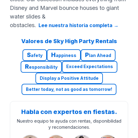
Disney and Marvel bounce houses to giant
water slides &
obstacles.
Lee nuestra historia completa
→
Valores de Sky High Party Rentals
S
H
P
afety
appiness
lan Ahead
R
Exceed Expectations
esponsibility
Display a Positive Attitude
Better today, not as good as tomorrow!
Habla con expertos en fiestas.
Nuestro equipo te ayuda con rentas, disponibilidad
y recomendaciones.