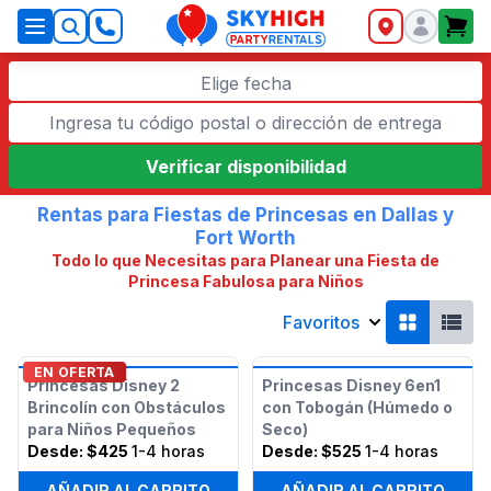
SkyHigh Logo
Elige fecha
Verificar disponibilidad
Rentas para Fiestas de Princesas en Dallas y
Fort Worth
Todo lo que Necesitas para Planear una Fiesta de
Princesa Fabulosa para Niños
Favoritos
EN OFERTA
Princesas Disney 2
Princesas Disney 6en1
Brincolín con Obstáculos
con Tobogán (Húmedo o
para Niños Pequeños
Seco)
Desde:
$425
1-4 horas
Desde:
$525
1-4 horas
AÑADIR AL CARRITO
AÑADIR AL CARRITO