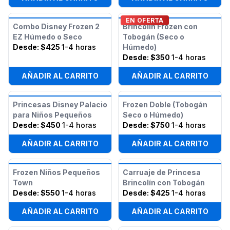
EN OFERTA
Combo Disney Frozen 2
Brincolín Frozen con
EZ Húmedo o Seco
Tobogán (Seco o
Desde:
$425
1-4 horas
Húmedo)
Desde:
$350
1-4 horas
AÑADIR AL CARRITO
AÑADIR AL CARRITO
Princesas Disney Palacio
Frozen Doble (Tobogán
para Niños Pequeños
Seco o Húmedo)
Desde:
$450
1-4 horas
Desde:
$750
1-4 horas
AÑADIR AL CARRITO
AÑADIR AL CARRITO
Frozen Niños Pequeños
Carruaje de Princesa
Town
Brincolín con Tobogán
Desde:
$550
1-4 horas
Desde:
$425
1-4 horas
AÑADIR AL CARRITO
AÑADIR AL CARRITO