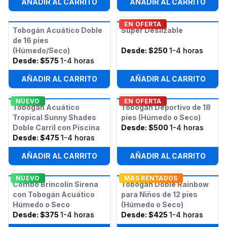
AÑADIR AL CARRITO
AÑADIR AL CARRITO
EN OFERTA
Tobogán Acuático Doble
Super Deslizable
de 16 pies
(Húmedo/Seco)
Desde:
$250
1-4 horas
Desde:
$575
1-4 horas
AÑADIR AL CARRITO
AÑADIR AL CARRITO
NUEVO
EN OFERTA
Tobogán Acuático
Tobogán Deportivo de 18
Tropical Sunny Shades
pies (Húmedo o Seco)
Doble Carril con Piscina
Desde:
$500
1-4 horas
Desde:
$475
1-4 horas
AÑADIR AL CARRITO
AÑADIR AL CARRITO
NUEVO
MAS RENTADOS
Combo Brincolín Sirena
Tobogán Doble Rainbow
con Tobogán Acuático
para Niños de 12 pies
Húmedo o Seco
(Húmedo o Seco)
Desde:
$375
1-4 horas
Desde:
$425
1-4 horas