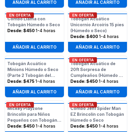
AÑADIR AL CARRITO
AÑADIR AL CARRITO
EN OFERTA
EN OFERTA
Combo Llama con
Tobogán Acuático
Tobogán Húmedo o Seco
Unicornio Arcoíris 15 pies
Desde:
$450
1-4 horas
(Húmedo o Seco)
Desde:
$400
1-4 horas
AÑADIR AL CARRITO
AÑADIR AL CARRITO
EN OFERTA
Tobogán Acuático
Tobogán Acuático de
Minions Húmedo o Seco
20ft Sorpresa de
(Parte 2 Tobogán del
Cumpleaños (Húmedo o
Curso de Obstáculos de
Desde:
$475
1-4 horas
Seco)
Desde:
$450
1-4 horas
50 pies Minions)
AÑADIR AL CARRITO
AÑADIR AL CARRITO
EN OFERTA
EN OFERTA
Mickey Playzone
Combo 3en1 Spider Man
Brincolín para Niños
EZ Brincolín con Tobogán
Pequeños con Tobogán
Húmedo o Seco
(Húmedo o Seco)
Desde:
$450
1-4 horas
Desde:
$450
1-4 horas