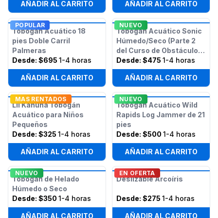
AÑADIR AL CARRITO
AÑADIR AL CARRITO
POPULAR
NUEVO
Tobogán Acuático 18
Tobogán Acuático Sonic
pies Doble Carril
Húmedo/Seco (Parte 2
Palmeras
del Curso de Obstáculos
Desde:
$695
1-4 horas
Sonic de 50 pies)
Desde:
$475
1-4 horas
AÑADIR AL CARRITO
AÑADIR AL CARRITO
MAS RENTADOS
NUEVO
Lil Kahuna Tobogán
Tobogán Acuático Wild
Acuático para Niños
Rapids Log Jammer de 21
Pequeños
pies
Desde:
$325
1-4 horas
Desde:
$500
1-4 horas
AÑADIR AL CARRITO
AÑADIR AL CARRITO
NUEVO
EN OFERTA
Tobogán de Helado
Deslizable Arcoíris
Húmedo o Seco
Desde:
$350
1-4 horas
Desde:
$275
1-4 horas
AÑADIR AL CARRITO
AÑADIR AL CARRITO