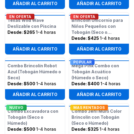
AÑADIR AL CARRITO
AÑADIR AL CARRITO
EN OFERTA
EN OFERTA
Texas Wild Wave
Brincolín Unicornio para
Deslizable con Piscina
Niños Pequeños con
Desde:
$265
1-4 horas
Tobogán (Seco o
Húmedo)
Desde:
$425
1-4 horas
AÑADIR AL CARRITO
AÑADIR AL CARRITO
POPULAR
Combo Brincolín Robot
Mega Pink Combo con
Azul (Tobogán Húmedo o
Tobogán Acuático
Seco)
(Húmedo o Seco)
Desde:
$500
1-4 horas
Desde:
$400
1-4 horas
AÑADIR AL CARRITO
AÑADIR AL CARRITO
NUEVO
MAS RENTADOS
Combo Excavadora con
Combo 3en1 Multi Color
Tobogán (Seco o
Brincolín con Tobogán
Húmedo)
(Seco o Húmedo)
Desde:
$500
1-4 horas
Desde:
$325
1-4 horas