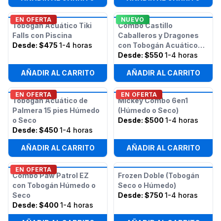
EN OFERTA
NUEVO
Tobogán Acuático Tiki
Combo Castillo
Falls con Piscina
Caballeros y Dragones
Desde:
$475
1-4 horas
con Tobogán Acuático
Húmedo o Seco
Desde:
$550
1-4 horas
AÑADIR AL CARRITO
AÑADIR AL CARRITO
EN OFERTA
EN OFERTA
Tobogán Acuático de
Mickey Combo 6en1
Palmera 15 pies Húmedo
(Húmedo o Seco)
o Seco
Desde:
$500
1-4 horas
Desde:
$450
1-4 horas
AÑADIR AL CARRITO
AÑADIR AL CARRITO
EN OFERTA
Combo Paw Patrol EZ
Frozen Doble (Tobogán
con Tobogán Húmedo o
Seco o Húmedo)
Seco
Desde:
$750
1-4 horas
Desde:
$400
1-4 horas