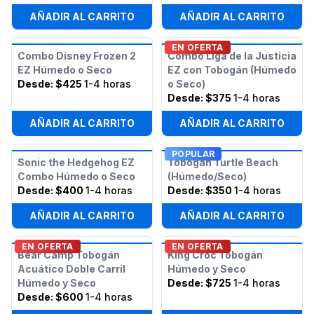
AÑADIR AL CARRITO
AÑADIR AL CARRITO
EN OFERTA
Combo Disney Frozen 2
Combo Liga de la Justicia
EZ Húmedo o Seco
EZ con Tobogán (Húmedo
Desde:
$425
1-4 horas
o Seco)
Desde:
$375
1-4 horas
AÑADIR AL CARRITO
AÑADIR AL CARRITO
POPULAR
Sonic the Hedgehog EZ
Tobogán Turtle Beach
Combo Húmedo o Seco
(Húmedo/Seco)
Desde:
$400
1-4 horas
Desde:
$350
1-4 horas
AÑADIR AL CARRITO
AÑADIR AL CARRITO
EN OFERTA
EN OFERTA
Bear Camp Tobogán
King Croc Tobogán
Acuático Doble Carril
Húmedo y Seco
Húmedo y Seco
Desde:
$725
1-4 horas
Desde:
$600
1-4 horas