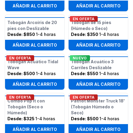
AÑADIR AL CARRITO
AÑADIR AL CARRITO
EN OFERTA
Tobogán Arcoíris de 20
Tobogán de 15 pies
pies con Deslizable
(Húmedo o Seco)
Desde:
$850
1-4 horas
Desde:
$350
1-4 horas
AÑADIR AL CARRITO
AÑADIR AL CARRITO
EN OFERTA
NUEVO
Tobogán Acuático Tidal
Tobogán Acuático 3
Wave
Carriles Deslizable
Desde:
$500
1-4 horas
Desde:
$550
1-4 horas
AÑADIR AL CARRITO
AÑADIR AL CARRITO
EN OFERTA
EN OFERTA
Combo Pop It con
Patriot Monster Truck 18'
Tobogán (Seco o
(Tobogán Húmedo o
Húmedo)
Seco)
Desde:
$325
1-4 horas
Desde:
$500
1-4 horas
AÑADIR AL CARRITO
AÑADIR AL CARRITO