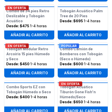
EN OFERTA
Combo de 34 pies Retro
Tobogán Acuático Palm
Deslizable y Tobogán
Tree de 20 Pies
Acuático
Desde:
$695
1-4 horas
Desde:
$475
1-4 horas
AÑADIR AL CARRITO
AÑADIR AL CARRITO
EN OFERTA
POPULAR
Tobogán Modular Retro
Combo Camión de
Arcoíris 15 pies Húmedo
Bomberos con Tobogán
y Seco
(Seco o Húmedo)
Desde:
$450
1-4 horas
Desde:
$600
1-4 horas
AÑADIR AL CARRITO
AÑADIR AL CARRITO
EN OFERTA
Combo Sports EZ con
Tobogán Acuático
Tobogán Húmedo o Seco
Tiburón Gone Fish'n
Desde:
$400
1-4 horas
Húmedo/Seco
Desde:
$650
1-4 horas
AÑADIR AL CARRITO
AÑADIR AL CARRITO