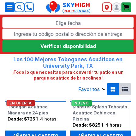
SkyHigh Logo
Elige fecha
Verificar disponibilidad
Los 100 Mejores Toboganes Acuáticos en
University Park, TX
¡Todo lo que necesitas para convertir tu patio en un
parque acuático de brincolines!
Favoritos
EN OFERTA
NUEVO
Tobogán Acuático
Monster Splash Tobogán
Niagara de 24 pies
Acuático Doble con
Desde:
$725
1-4 horas
Piscina
Desde:
$825
1-4 horas
AÑADIR AL CARRITO
AÑADIR AL CARRITO