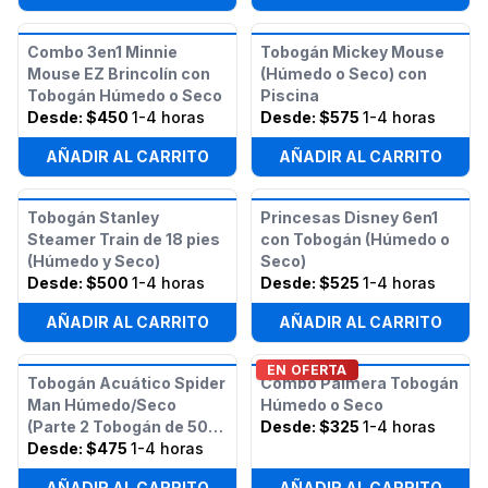
Combo 3en1 Minnie
Tobogán Mickey Mouse
Mouse EZ Brincolín con
(Húmedo o Seco) con
Tobogán Húmedo o Seco
Piscina
Desde:
$450
1-4 horas
Desde:
$575
1-4 horas
AÑADIR AL CARRITO
AÑADIR AL CARRITO
Tobogán Stanley
Princesas Disney 6en1
Steamer Train de 18 pies
con Tobogán (Húmedo o
(Húmedo y Seco)
Seco)
Desde:
$500
1-4 horas
Desde:
$525
1-4 horas
AÑADIR AL CARRITO
AÑADIR AL CARRITO
EN OFERTA
Tobogán Acuático Spider
Combo Palmera Tobogán
Man Húmedo/Seco
Húmedo o Seco
(Parte 2 Tobogán de 50ft
Desde:
$325
1-4 horas
Spider Man con
Desde:
$475
1-4 horas
Obstáculos)
AÑADIR AL CARRITO
AÑADIR AL CARRITO