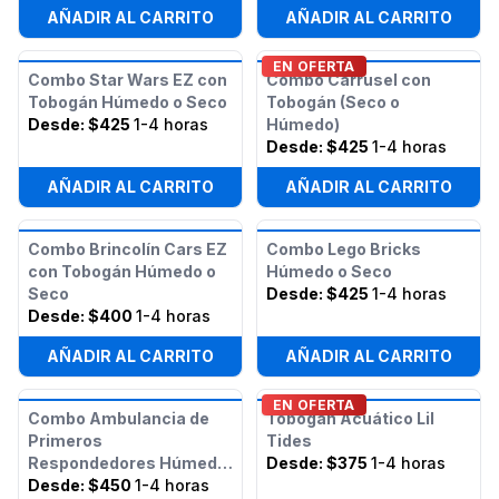
AÑADIR AL CARRITO
AÑADIR AL CARRITO
EN OFERTA
Combo Star Wars EZ con
Combo Carrusel con
Tobogán Húmedo o Seco
Tobogán (Seco o
Desde:
$425
1-4 horas
Húmedo)
Desde:
$425
1-4 horas
AÑADIR AL CARRITO
AÑADIR AL CARRITO
Combo Brincolín Cars EZ
Combo Lego Bricks
con Tobogán Húmedo o
Húmedo o Seco
Seco
Desde:
$425
1-4 horas
Desde:
$400
1-4 horas
AÑADIR AL CARRITO
AÑADIR AL CARRITO
EN OFERTA
Combo Ambulancia de
Tobogán Acuático Lil
Primeros
Tides
Respondedores Húmedo
Desde:
$375
1-4 horas
y Seco
Desde:
$450
1-4 horas