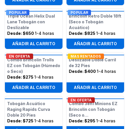
POPULAR
POPULAR
Triple Ocean Helix Dual
Brincolín Retro Doble 18ft
Lane Tobogán con
(Seco o Tobogán
Deslizable
Acuático)
Desde:
$650
1-4 horas
Desde:
$825
1-4 horas
AÑADIR AL CARRITO
AÑADIR AL CARRITO
EN OFERTA
MAS RENTADOS
Combo Brincolín Trolls
Deslizable Doble Carril
EZ con Tobogán (Húmedo
de 32 Pies
o Seco)
Desde:
$400
1-4 horas
Desde:
$275
1-4 horas
AÑADIR AL CARRITO
AÑADIR AL CARRITO
EN OFERTA
Tobogán Acuático
Combo 3en1 Minions EZ
Raging Rapids Curva
Brincolín con Tobogán
Doble 20 Pies
(Seco o
Desde:
$725
1-4 horas
Húmedo/Acuático)
Desde:
$295
1-4 horas