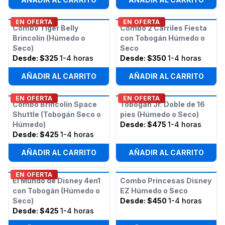
EN OFERTA
EN OFERTA
Combo Tiger Belly
Combo 2 Carriles Fiesta
Brincolín (Húmedo o
con Tobogán Húmedo o
Seco)
Seco
Desde:
$325
1-4 horas
Desde:
$350
1-4 horas
AÑADIR AL CARRITO
AÑADIR AL CARRITO
EN OFERTA
EN OFERTA
Combo Brincolín Space
Tobogán Jr. Doble de 16
Shuttle (Tobogán Seco o
pies (Húmedo o Seco)
Húmedo)
Desde:
$475
1-4 horas
Desde:
$425
1-4 horas
AÑADIR AL CARRITO
AÑADIR AL CARRITO
EN OFERTA
El Mundo de Disney 4en1
Combo Princesas Disney
con Tobogán (Húmedo o
EZ Húmedo o Seco
Seco)
Desde:
$450
1-4 horas
Desde:
$425
1-4 horas