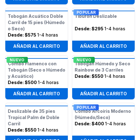
POPULAR
Tobogán Acuático Doble
Tiburón Deslizable
Carril de 15 pies (Húmedo
o Seco)
Desde:
$295
1-4 horas
Desde:
$575
1-4 horas
AÑADIR AL CARRITO
AÑADIR AL CARRITO
NUEVO
NUEVO
Combo Flamenco con
Tobogán Húmedo y Seco
Tobogán (Seco o Húmedo
Rainbow de 3 Carriles
y Acuático)
Desde:
$550
1-4 horas
Desde:
$500
1-4 horas
AÑADIR AL CARRITO
AÑADIR AL CARRITO
POPULAR
Deslizable de 35 pies
Combo Arcoíris Moderno
Tropical Palm de Doble
(Húmedo/Seco)
Carril
Desde:
$400
1-4 horas
Desde:
$550
1-4 horas