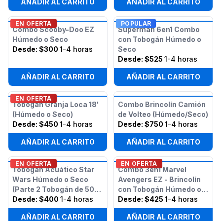
AÑADIR AL CARRITO
AÑADIR AL CARRITO
EN OFERTA
POPULAR
Combo Scooby-Doo EZ
Superman 6en1 Combo
Húmedo o Seco
con Tobogán Húmedo o
Desde:
$300
1-4 horas
Seco
Desde:
$525
1-4 horas
AÑADIR AL CARRITO
AÑADIR AL CARRITO
EN OFERTA
Tobogán Granja Loca 18'
Combo Brincolín Camión
(Húmedo o Seco)
de Volteo (Húmedo/Seco)
Desde:
$450
1-4 horas
Desde:
$750
1-4 horas
AÑADIR AL CARRITO
AÑADIR AL CARRITO
EN OFERTA
EN OFERTA
Tobogán Acuático Star
Combo 3en1 Marvel
Wars Húmedo o Seco
Avengers EZ - Brincolín
(Parte 2 Tobogán de 50
con Tobogán Húmedo o
pies Obstáculos Star
Desde:
$400
1-4 horas
Seco
Desde:
$425
1-4 horas
Wars)
AÑADIR AL CARRITO
AÑADIR AL CARRITO