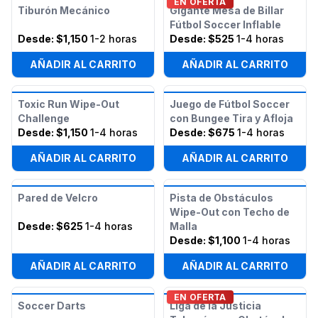
EN OFERTA
Tiburón Mecánico
Gigante Mesa de Billar
Fútbol Soccer Inflable
Desde:
$1,150
1-2 horas
Desde:
$525
1-4 horas
AÑADIR AL CARRITO
AÑADIR AL CARRITO
Toxic Run Wipe-Out
Juego de Fútbol Soccer
Challenge
con Bungee Tira y Afloja
Desde:
$1,150
1-4 horas
Desde:
$675
1-4 horas
AÑADIR AL CARRITO
AÑADIR AL CARRITO
Pared de Velcro
Pista de Obstáculos
Wipe-Out con Techo de
Desde:
$625
1-4 horas
Malla
Desde:
$1,100
1-4 horas
AÑADIR AL CARRITO
AÑADIR AL CARRITO
EN OFERTA
Soccer Darts
Liga de la Justicia