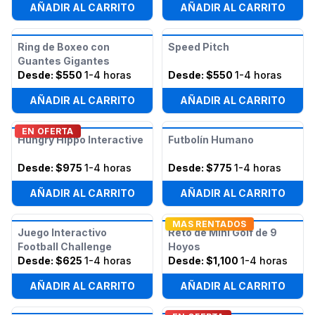
AÑADIR AL CARRITO
AÑADIR AL CARRITO
Ring de Boxeo con
Speed Pitch
Guantes Gigantes
Desde:
$550
1-4 horas
Desde:
$550
1-4 horas
AÑADIR AL CARRITO
AÑADIR AL CARRITO
EN OFERTA
Hungry Hippo Interactive
Futbolín Humano
Desde:
$975
1-4 horas
Desde:
$775
1-4 horas
AÑADIR AL CARRITO
AÑADIR AL CARRITO
MAS RENTADOS
Juego Interactivo
Reto de Mini Golf de 9
Football Challenge
Hoyos
Desde:
$625
1-4 horas
Desde:
$1,100
1-4 horas
AÑADIR AL CARRITO
AÑADIR AL CARRITO