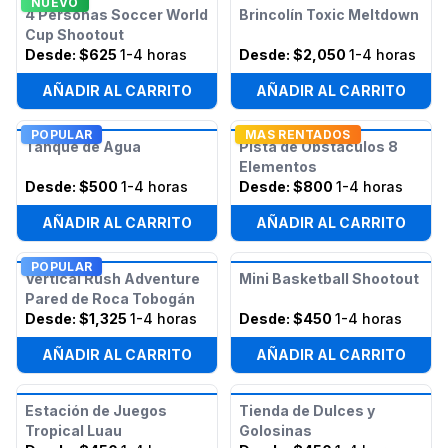
NUEVO
4 Personas Soccer World
Brincolín Toxic Meltdown
Cup Shootout
Desde:
$625
1-4 horas
Desde:
$2,050
1-4 horas
AÑADIR AL CARRITO
AÑADIR AL CARRITO
POPULAR
MAS RENTADOS
Tanque de Agua
Pista de Obstáculos 8
Elementos
Desde:
$500
1-4 horas
Desde:
$800
1-4 horas
AÑADIR AL CARRITO
AÑADIR AL CARRITO
POPULAR
Vertical Rush Adventure
Mini Basketball Shootout
Pared de Roca Tobogán
Desde:
$1,325
1-4 horas
Desde:
$450
1-4 horas
AÑADIR AL CARRITO
AÑADIR AL CARRITO
Estación de Juegos
Tienda de Dulces y
Tropical Luau
Golosinas