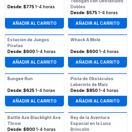
Tobogán con Obstáculos
Desde:
$775
1-4 horas
Dobles
Desde:
$575
1-4 horas
AÑADIR AL CARRITO
AÑADIR AL CARRITO
Estación de Juegos
Whack A Mole
Piratas
Desde:
$600
1-4 horas
Desde:
$600
1-4 horas
AÑADIR AL CARRITO
AÑADIR AL CARRITO
Bungee Run
Pista de Obstáculos
Laberinto de Maíz
Desde:
$625
1-4 horas
Desde:
$850
1-4 horas
AÑADIR AL CARRITO
AÑADIR AL CARRITO
Battle Axe Blacklight Axe
Rey de la Aventura
Throw
Espacial en la Luna
Desde:
$800
1-4 horas
Brincolín