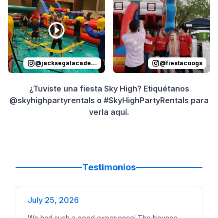
@
jacksegalacademy
@
fiestacoogs
¿Tuviste una fiesta Sky High? Etiquétanos
@skyhighpartyrentals o #SkyHighPartyRentals para
verla aquí.
Testimonios
July 25, 2026
We had such a good experience! The bounce