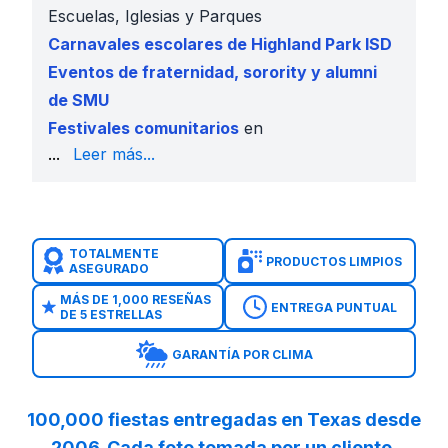
Escuelas, Iglesias y Parques
Carnavales escolares de Highland Park ISD
Eventos de fraternidad, sorority y alumni
de SMU
Festivales comunitarios
en
Goar Park, Curtis Park, y Caruth Park
---
...
Leer más...
Por Qué las Familias de University Park Nos Eligen
Atracciones únicas para niños, adolescentes y adult
Rentas asequibles con ofertas diarias
Completamente asegurado y aprobado por parques
TOTALMENTE
PRODUCTOS LIMPIOS
ASEGURADO
Desinfectado antes y después de usar
Entrega manejada por personal verificado
MÁS DE 1,000 RESEÑAS
ENTREGA PUNTUAL
DE 5 ESTRELLAS
Reserva en línea simple con 50% de adelanto --- ##
Brincolines en University Park
GARANTÍA POR CLIMA
Toboganes Acuáticos en University Park
Inflables para Niños Pequeños en University Park
Combos de Brincolines en University Park
100,000 fiestas entregadas en Texas desde
Cursos de Obstáculos en University Park
--- ## Rese
2006. Cada foto tomada por un cliente.