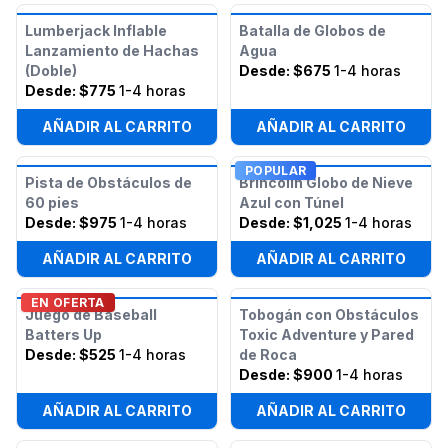
Lumberjack Inflable
Batalla de Globos de
Lanzamiento de Hachas
Agua
(Doble)
Desde:
$675
1-4 horas
Desde:
$775
1-4 horas
AÑADIR AL CARRITO
AÑADIR AL CARRITO
POPULAR
Pista de Obstáculos de
Brincolín Globo de Nieve
60 pies
Azul con Túnel
Desde:
$975
1-4 horas
Desde:
$1,025
1-4 horas
AÑADIR AL CARRITO
AÑADIR AL CARRITO
EN OFERTA
Juego de Baseball
Tobogán con Obstáculos
Batters Up
Toxic Adventure y Pared
Desde:
$525
1-4 horas
de Roca
Desde:
$900
1-4 horas
AÑADIR AL CARRITO
AÑADIR AL CARRITO