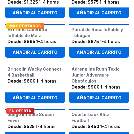
Desde:
$1,325
1-4 horas
Desde:
$575
1-4 horas
AÑADIR AL CARRITO
AÑADIR AL CARRITO
MAS RENTADOS
Extremo Laberinto
Pared de Roca Inflable y
Inflable de Maíz
Tobogán
Desde:
$895
1-4 horas
Desde:
$675
1-4 horas
AÑADIR AL CARRITO
AÑADIR AL CARRITO
Brincolín Wacky Connect
Adrenaline Rush Toxic
4 Basketball
Junior Adventure
Desde:
$600
1-4 horas
Obstáculos
Desde:
$900
1-4 horas
AÑADIR AL CARRITO
AÑADIR AL CARRITO
EN OFERTA
Juego Inflable Soccer
Quarterback Blitz
Fever
Football
Desde:
$525
1-4 horas
Desde:
$450
1-4 horas