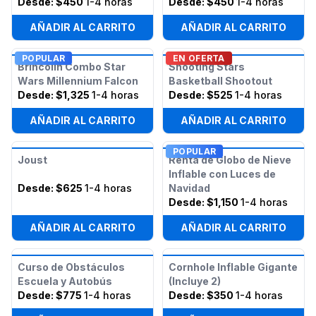
Desde:
$450
1-4 horas
Desde:
$450
1-4 horas
AÑADIR AL CARRITO
AÑADIR AL CARRITO
POPULAR
EN OFERTA
Brincolín Combo Star
Shooting Stars
Wars Millennium Falcon
Basketball Shootout
Desde:
$1,325
1-4 horas
Desde:
$525
1-4 horas
AÑADIR AL CARRITO
AÑADIR AL CARRITO
POPULAR
Joust
Renta de Globo de Nieve
Inflable con Luces de
Desde:
$625
1-4 horas
Navidad
Desde:
$1,150
1-4 horas
AÑADIR AL CARRITO
AÑADIR AL CARRITO
Curso de Obstáculos
Cornhole Inflable Gigante
Escuela y Autobús
(Incluye 2)
Desde:
$775
1-4 horas
Desde:
$350
1-4 horas