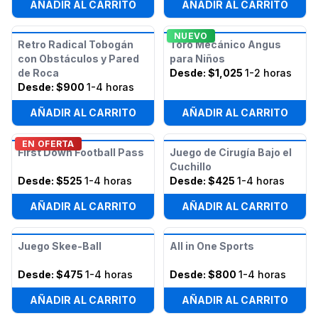
AÑADIR AL CARRITO
AÑADIR AL CARRITO
NUEVO
Retro Radical Tobogán
Toro Mecánico Angus
con Obstáculos y Pared
para Niños
de Roca
Desde:
$1,025
1-2 horas
Desde:
$900
1-4 horas
AÑADIR AL CARRITO
AÑADIR AL CARRITO
EN OFERTA
First Down Football Pass
Juego de Cirugía Bajo el
Cuchillo
Desde:
$525
1-4 horas
Desde:
$425
1-4 horas
AÑADIR AL CARRITO
AÑADIR AL CARRITO
Juego Skee-Ball
All in One Sports
Desde:
$475
1-4 horas
Desde:
$800
1-4 horas
AÑADIR AL CARRITO
AÑADIR AL CARRITO