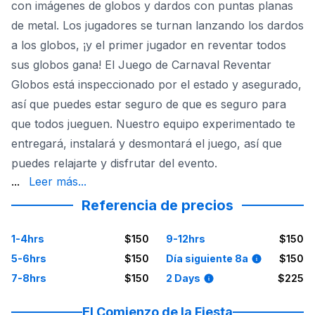
con imágenes de globos y dardos con puntas planas
de metal. Los jugadores se turnan lanzando los dardos
a los globos, ¡y el primer jugador en reventar todos
sus globos gana! El Juego de Carnaval Reventar
Globos está inspeccionado por el estado y asegurado,
así que puedes estar seguro de que es seguro para
que todos jueguen. Nuestro equipo experimentado te
entregará, instalará y desmontará el juego, así que
puedes relajarte y disfrutar del evento.
fiesta, recaudación de fondos o evento escolar en Dall
...
Leer más...
Referencia de precios
1-4hrs
$150
9-12hrs
$150
5-6hrs
$150
Día siguiente 8a
$150
7-8hrs
$150
2 Days
$225
El Comienzo de la Fiesta