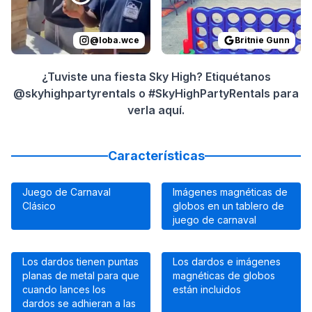
@
loba.wce
Britnie Gunn
¿Tuviste una fiesta Sky High? Etiquétanos
@skyhighpartyrentals o #SkyHighPartyRentals para
verla aquí.
Características
Juego de Carnaval
Imágenes magnéticas de
Clásico
globos en un tablero de
juego de carnaval
Los dardos tienen puntas
Los dardos e imágenes
planas de metal para que
magnéticas de globos
cuando lances los
están incluidos
dardos se adhieran a las