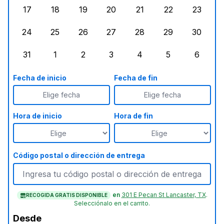
17
18
19
20
21
22
23
lunes, agosto 17, 2026
martes, agosto 18, 2026
miércoles, agosto 19, 2026
jueves, agosto 20, 2026
viernes, agosto 21, 20
sábado, agost
doming
24
25
26
27
28
29
30
lunes, agosto 24, 2026
martes, agosto 25, 2026
miércoles, agosto 26, 2026
jueves, agosto 27, 2026
viernes, agosto 28, 2
sábado, agost
doming
31
1
2
3
4
5
6
lunes, agosto 31, 2026
martes, septiembre 1, 2026
miércoles, septiembre 2, 2026
jueves, septiembre 3, 2026
viernes, septiembre 4
sábado, septi
doming
Fecha de inicio
Fecha de fin
Elige fecha
Elige fecha
Hora de inicio
Hora de fin
Código postal o dirección de entrega
en
301 E Pecan St Lancaster, TX
.
RECOGIDA GRATIS DISPONIBLE
Selecciónalo en el carrito.
Desde