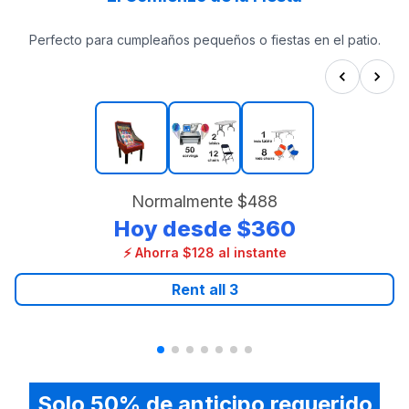
Perfecto para cumpleaños pequeños o fiestas en el patio.
Normalmente
$488
Hoy desde
$360
⚡ Ahorra $128 al instante
Rent all
3
Solo 50% de anticipo requerido