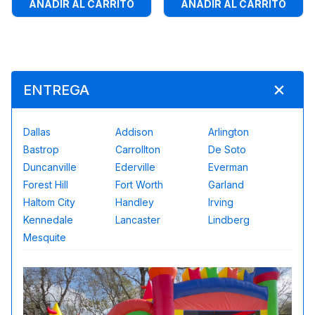
AÑADIR AL CARRITO
AÑADIR AL CARRITO
ENTREGA
Dallas
Addison
Arlington
Bastrop
Carrollton
De Soto
Duncanville
Ederville
Everman
Forest Hill
Fort Worth
Garland
Haltom City
Handley
Irving
Kennedale
Lancaster
Lindberg
Mesquite