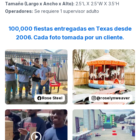
Tamaño (Largo x Ancho x Alto)
:
2.5'L X 2.5'W X 3.5'H
Operadores
:
Se requiere 1 supervisor adulto
100,000 fiestas entregadas en Texas desde
2006. Cada foto tomada por un cliente.
Reviewed on
Facebook
by
Rose Steel
Reviewed on
:
Thank you all for
Instagram
by
r
Rose Steel
@
roselynweaver
Reviewed on
Instagram
by
loba.wce
Reviewed on
:
That’s a wrap with 
GoogleReview