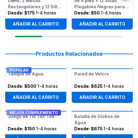
Cono, 2 Mesas
de 6 pies + 12 Sillas
Rectangulares y 12 Sillas
Plegables Negras para
- Paquete
Desde:
$175
1-4 horas
Adultos
Desde:
$50
1-4 horas
AÑADIR AL CARRITO
AÑADIR AL CARRITO
Productos Relacionados
POPULAR
Tanque de Agua
Pared de Velcro
Desde:
$500
1-4 horas
Desde:
$625
1-4 horas
AÑADIR AL CARRITO
AÑADIR AL CARRITO
MEJOR COMPLEMENTO
Juego de Tic Tac Toe
Batalla de Globos de
Agua
Desde:
$150
1-4 horas
Desde:
$675
1-4 horas