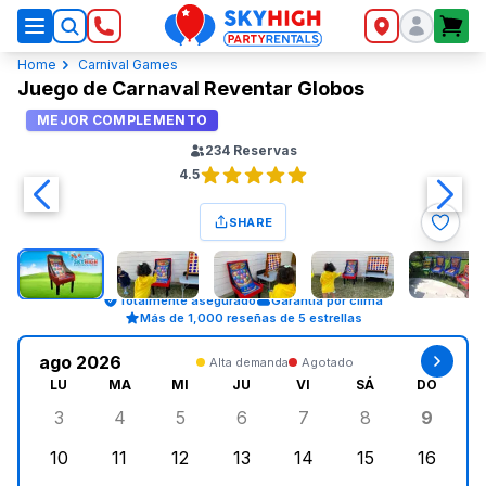
SkyHigh Logo
Home
Carnival Games
Juego de Carnaval Reventar Globos
MEJOR COMPLEMENTO
234
Reservas
4.5
SHARE
Totalmente asegurado
Garantía por clima
Más de 1,000 reseñas de 5 estrellas
ago 2026
Alta demanda
Agotado
LU
MA
MI
JU
VI
SÁ
DO
3
4
5
6
7
8
9
lunes, agosto 3, 2026
martes, agosto 4, 2026
miércoles, agosto 5, 2026
jueves, agosto 6, 2026
viernes, agosto 7, 202
sábado, agost
doming
10
11
12
13
14
15
16
lunes, agosto 10, 2026
martes, agosto 11, 2026
miércoles, agosto 12, 2026
jueves, agosto 13, 2026
viernes, agosto 14, 2
sábado, agosto
doming