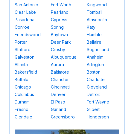
San Antonio
Fort Worth
Kingwood
Clear Lake
Pearland
Tomball
Pasadena
Cypress
Atascocita
Conroe
Spring
Katy
Friendswood
Baytown
Humble
Porter
Deer Park
Bellaire
Stafford
Crosby
Sugar Land
Galveston
Albuquerque
Anaheim
Atlanta
Aurora
Arlington
Bakersfield
Baltimore
Boston
Buffalo
Chandler
Charlotte
Chicago
Cincinnati
Cleveland
Columbus
Denver
Detroit
Durham
El Paso
Fort Wayne
Fresno
Garland
Gilbert
Glendale
Greensboro
Henderson