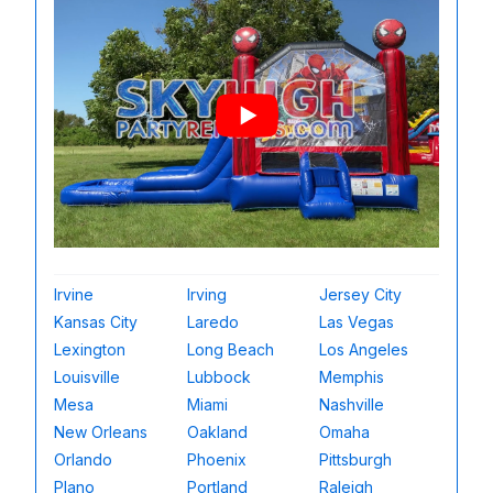
Irvine
Irving
Jersey City
Kansas City
Laredo
Las Vegas
Lexington
Long Beach
Los Angeles
Louisville
Lubbock
Memphis
Mesa
Miami
Nashville
New Orleans
Oakland
Omaha
Orlando
Phoenix
Pittsburgh
Plano
Portland
Raleigh