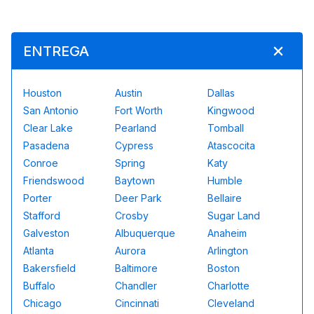
ENTREGA
Houston
Austin
Dallas
San Antonio
Fort Worth
Kingwood
Clear Lake
Pearland
Tomball
Pasadena
Cypress
Atascocita
Conroe
Spring
Katy
Friendswood
Baytown
Humble
Porter
Deer Park
Bellaire
Stafford
Crosby
Sugar Land
Galveston
Albuquerque
Anaheim
Atlanta
Aurora
Arlington
Bakersfield
Baltimore
Boston
Buffalo
Chandler
Charlotte
Chicago
Cincinnati
Cleveland