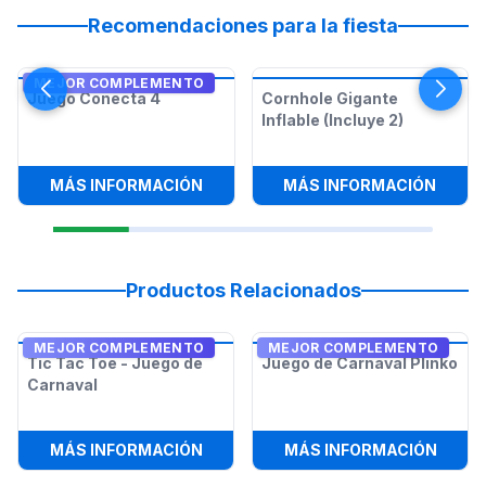
Recomendaciones para la fiesta
MEJOR COMPLEMENTO
Juego Conecta 4
Cornhole Gigante
Inflable (Incluye 2)
:
JUEGO CONECTA 4
:
CORN
MÁS INFORMACIÓN
MÁS INFORMACIÓN
Productos Relacionados
MEJOR COMPLEMENTO
MEJOR COMPLEMENTO
Tic Tac Toe - Juego de
Juego de Carnaval Plinko
Carnaval
:
TIC TAC TOE - JUEGO DE CARNAVA
:
JUEG
MÁS INFORMACIÓN
MÁS INFORMACIÓN