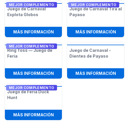
MEJOR COMPLEMENTO
MEJOR COMPLEMENTO
Juego de Carnaval
Juego de Carnaval Tira al
Explota Globos
Payaso
:
JUEGO DE CARNAVAL EXPLOTA G
:
JUEG
MÁS INFORMACIÓN
MÁS INFORMACIÓN
MEJOR COMPLEMENTO
Ring Toss — Juego de
Juego de Carnaval -
Feria
Dientes de Payaso
:
RING TOSS — JUEGO DE FERIA
:
JUEG
MÁS INFORMACIÓN
MÁS INFORMACIÓN
MEJOR COMPLEMENTO
Juego de Feria Duck
Hunt
:
JUEGO DE FERIA DUCK HUNT
MÁS INFORMACIÓN