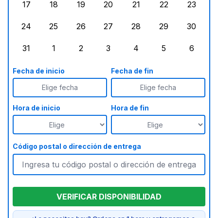
17
18
19
20
21
22
23
lunes, agosto 17, 2026
martes, agosto 18, 2026
miércoles, agosto 19, 2026
jueves, agosto 20, 2026
viernes, agosto 21, 20
sábado, agost
doming
24
25
26
27
28
29
30
lunes, agosto 24, 2026
martes, agosto 25, 2026
miércoles, agosto 26, 2026
jueves, agosto 27, 2026
viernes, agosto 28, 2
sábado, agost
doming
31
1
2
3
4
5
6
lunes, agosto 31, 2026
martes, septiembre 1, 2026
miércoles, septiembre 2, 2026
jueves, septiembre 3, 2026
viernes, septiembre 4
sábado, septi
doming
Fecha de inicio
Fecha de fin
Elige fecha
Elige fecha
Hora de inicio
Hora de fin
Código postal o dirección de entrega
VERIFICAR DISPONIBILIDAD