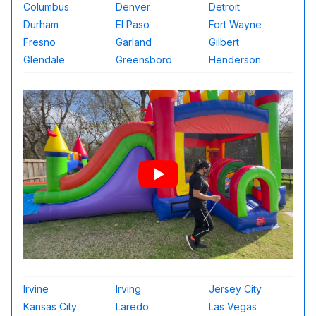
Columbus
Denver
Detroit
Durham
El Paso
Fort Wayne
Fresno
Garland
Gilbert
Glendale
Greensboro
Henderson
Irvine
Irving
Jersey City
Kansas City
Laredo
Las Vegas