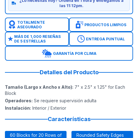
¿Lo necesitas hoy? Ordena en 1 hora y entregamos a
las 11:12pm.
TOTALMENTE
PRODUCTOS LIMPIOS
ASEGURADO
MÁS DE 1,000 RESEÑAS
ENTREGA PUNTUAL
DE 5 ESTRELLAS
GARANTÍA POR CLIMA
Detalles del Producto
Tamaño (Largo x Ancho x Alto)
:
7" x 2.5" x 1.25" for Each
Block
Operadores
:
Se requiere supervisión adulta
Instalación
:
Interior / Exterior
Características
60 Blocks for 20 Rows of
Rounded Safety Edges