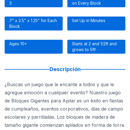
3
on Every Block
7" x 2.5" x 1.25" for Each
Set Up in Minutes
Block
Ages 10+
Starts at 2 and 1/2ft and
grows to 5ft!
Descripción
¿Buscas un juego que le encante a todos y que le
agregue emoción a cualquier evento? Nuestro juego
de Bloques Gigantes para Apilar es un éxito en fiestas
de cumpleaños, eventos corporativos, días de campo
escolares y parrilladas. Los bloques de madera de
tamaño gigante comienzan apilados en forma de torre.