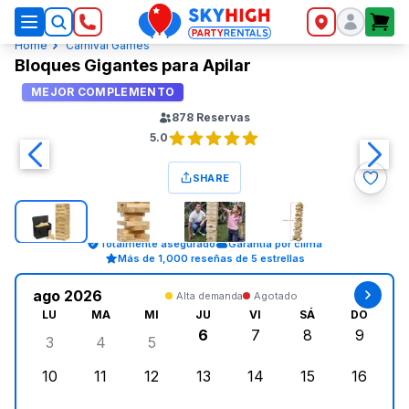
SkyHigh Logo
Home
Carnival Games
Bloques Gigantes para Apilar
MEJOR COMPLEMENTO
878
Reservas
5.0
SHARE
Totalmente asegurado
Garantía por clima
Más de 1,000 reseñas de 5 estrellas
ago 2026
Alta demanda
Agotado
LU
MA
MI
JU
VI
SÁ
DO
6
7
8
9
3
4
5
lunes, agosto 3, 2026
martes, agosto 4, 2026
miércoles, agosto 5, 2026
jueves, agosto 6, 2026
viernes, agosto 7, 202
sábado, agost
doming
10
11
12
13
14
15
16
lunes, agosto 10, 2026
martes, agosto 11, 2026
miércoles, agosto 12, 2026
jueves, agosto 13, 2026
viernes, agosto 14, 2
sábado, agosto
doming