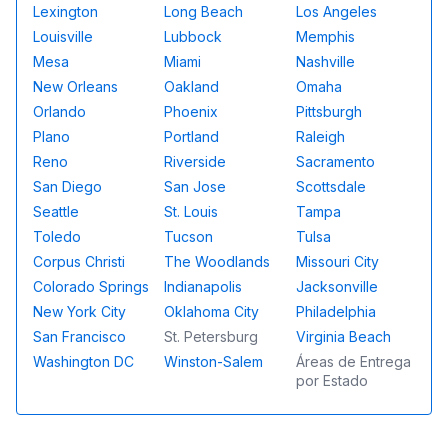
Lexington
Long Beach
Los Angeles
Louisville
Lubbock
Memphis
Mesa
Miami
Nashville
New Orleans
Oakland
Omaha
Orlando
Phoenix
Pittsburgh
Plano
Portland
Raleigh
Reno
Riverside
Sacramento
San Diego
San Jose
Scottsdale
Seattle
St. Louis
Tampa
Toledo
Tucson
Tulsa
Corpus Christi
The Woodlands
Missouri City
Colorado Springs
Indianapolis
Jacksonville
New York City
Oklahoma City
Philadelphia
San Francisco
St. Petersburg
Virginia Beach
Washington DC
Winston-Salem
Áreas de Entrega
por Estado