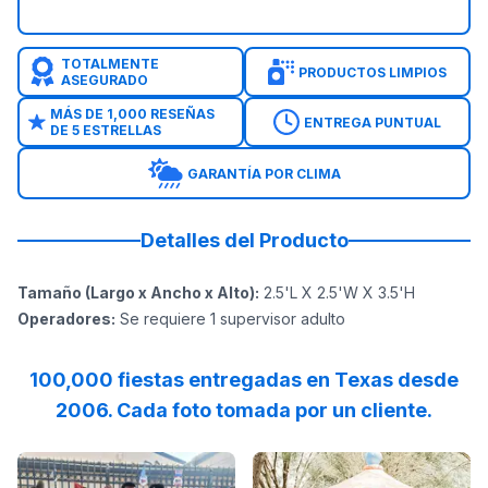
TOTALMENTE
PRODUCTOS LIMPIOS
ASEGURADO
MÁS DE 1,000 RESEÑAS
ENTREGA PUNTUAL
DE 5 ESTRELLAS
GARANTÍA POR CLIMA
Detalles del Producto
Tamaño (Largo x Ancho x Alto)
:
2.5'L X 2.5'W X 3.5'H
Operadores
:
Se requiere 1 supervisor adulto
100,000 fiestas entregadas en Texas desde
2006. Cada foto tomada por un cliente.
Reviewed on
Facebook
by
Rose Steel
Reviewed on
:
Thank you all for
Instagram
by
r