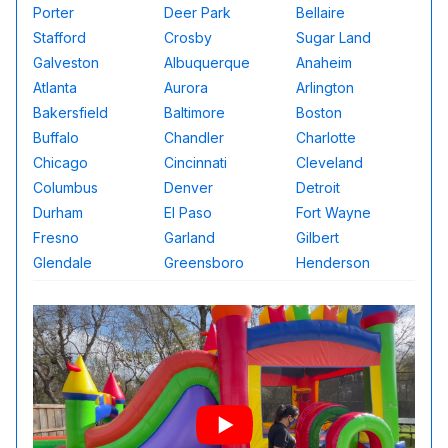
Porter
Deer Park
Bellaire
Stafford
Crosby
Sugar Land
Galveston
Albuquerque
Anaheim
Atlanta
Aurora
Arlington
Bakersfield
Baltimore
Boston
Buffalo
Chandler
Charlotte
Chicago
Cincinnati
Cleveland
Columbus
Denver
Detroit
Durham
El Paso
Fort Wayne
Fresno
Garland
Gilbert
Glendale
Greensboro
Henderson