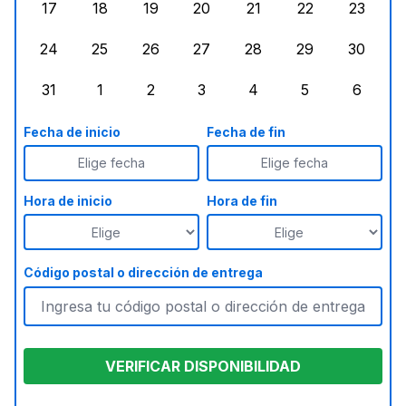
17
18
19
20
21
22
23
lunes, agosto 17, 2026
martes, agosto 18, 2026
miércoles, agosto 19, 2026
jueves, agosto 20, 2026
viernes, agosto 21, 20
sábado, agost
doming
24
25
26
27
28
29
30
lunes, agosto 24, 2026
martes, agosto 25, 2026
miércoles, agosto 26, 2026
jueves, agosto 27, 2026
viernes, agosto 28, 2
sábado, agost
doming
31
1
2
3
4
5
6
lunes, agosto 31, 2026
martes, septiembre 1, 2026
miércoles, septiembre 2, 2026
jueves, septiembre 3, 2026
viernes, septiembre 4
sábado, septi
doming
Fecha de inicio
Fecha de fin
Elige fecha
Elige fecha
Hora de inicio
Hora de fin
Código postal o dirección de entrega
VERIFICAR DISPONIBILIDAD