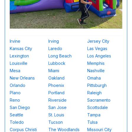
Irvine
Irving
Jersey City
Kansas City
Laredo
Las Vegas
Lexington
Long Beach
Los Angeles
Louisville
Lubbock
Memphis
Mesa
Miami
Nashville
New Orleans
Oakland
Omaha
Orlando
Phoenix
Pittsburgh
Plano
Portland
Raleigh
Reno
Riverside
Sacramento
San Diego
San Jose
Scottsdale
Seattle
St. Louis
Tampa
Toledo
Tucson
Tulsa
Corpus Christi
The Woodlands
Missouri City