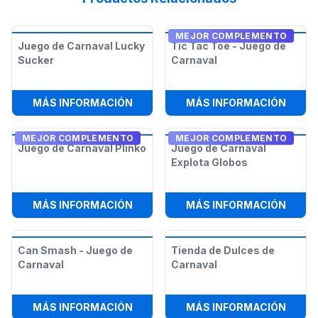
MEJOR COMPLEMENTO
Juego de Carnaval Lucky
Tic Tac Toe - Juego de
Sucker
Carnaval
:
JUEGO DE CARNAVAL LUCKY SUCK
:
TIC 
MÁS INFORMACIÓN
MÁS INFORMACIÓN
MEJOR COMPLEMENTO
MEJOR COMPLEMENTO
Juego de Carnaval Plinko
Juego de Carnaval
Explota Globos
:
JUEGO DE CARNAVAL PLINKO
:
JUEG
MÁS INFORMACIÓN
MÁS INFORMACIÓN
Can Smash - Juego de
Tienda de Dulces de
Carnaval
Carnaval
:
CAN SMASH - JUEGO DE CARNAVA
:
TIEN
MÁS INFORMACIÓN
MÁS INFORMACIÓN