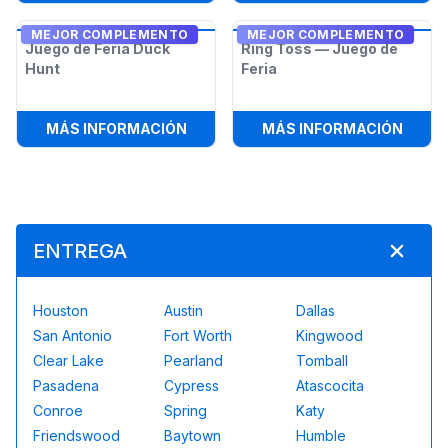
MEJOR COMPLEMENTO
MEJOR COMPLEMENTO
Juego de Feria Duck
Ring Toss — Juego de
Hunt
Feria
:
JUEGO DE FERIA DUCK HUNT
:
RING
MÁS INFORMACIÓN
MÁS INFORMACIÓN
ENTREGA
Houston
Austin
Dallas
San Antonio
Fort Worth
Kingwood
Clear Lake
Pearland
Tomball
Pasadena
Cypress
Atascocita
Conroe
Spring
Katy
Friendswood
Baytown
Humble