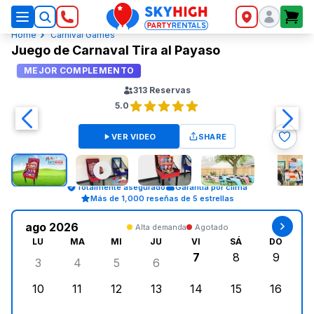
SkyHigh Logo
Home
Carnival Games
Juego de Carnaval Tira al Payaso
MEJOR COMPLEMENTO
313
Reservas
5.0
VER VIDEO
SHARE
Totalmente asegurado
Garantía por clima
Más de 1,000 reseñas de 5 estrellas
ago 2026
Alta demanda
Agotado
LU
MA
MI
JU
VI
SÁ
DO
7
8
9
3
4
5
6
lunes, agosto 3, 2026
martes, agosto 4, 2026
miércoles, agosto 5, 2026
jueves, agosto 6, 2026
viernes, agosto 7, 2
sábado, agost
doming
10
11
12
13
14
15
16
lunes, agosto 10, 2026
martes, agosto 11, 2026
miércoles, agosto 12, 2026
jueves, agosto 13, 2026
viernes, agosto 14, 2
sábado, agosto
doming