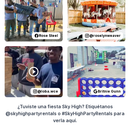
Rose Steel
@
roselynweaver
Reviewed on
Instagram
by
loba.wce
Reviewed on
:
That’s a wrap with 
GoogleReview
@
loba.wce
Britnie Gunn
¿Tuviste una fiesta Sky High? Etiquétanos
@skyhighpartyrentals o #SkyHighPartyRentals para
verla aquí.