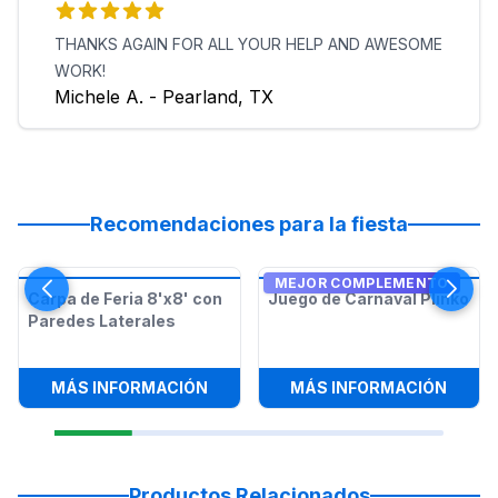
THANKS AGAIN FOR ALL YOUR HELP AND AWESOME
WORK!
Michele A. - Pearland, TX
Recomendaciones para la fiesta
MEJOR COMPLEMENTO
Carpa de Feria 8'x8' con
Juego de Carnaval Plinko
Paredes Laterales
:
CARPA DE FERIA 8'X8' CON PARE
:
JUEG
MÁS INFORMACIÓN
MÁS INFORMACIÓN
Productos Relacionados