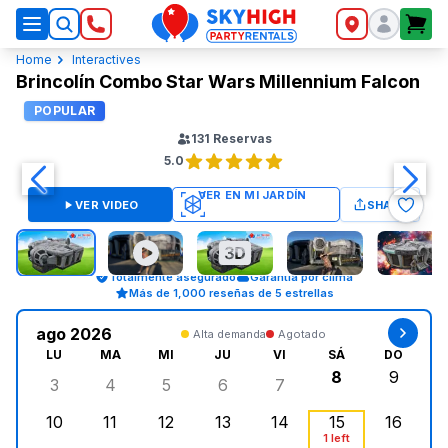
SkyHigh Logo
Home
Interactives
Brincolín Combo Star Wars Millennium Falcon
POPULAR
131
Reservas
5.0
VER VIDEO
SHARE
Totalmente asegurado
Garantía por clima
Más de 1,000 reseñas de 5 estrellas
ago 2026
Alta demanda
Agotado
LU
MA
MI
JU
VI
SÁ
DO
8
9
3
4
5
6
7
lunes, agosto 3, 2026
martes, agosto 4, 2026
miércoles, agosto 5, 2026
jueves, agosto 6, 2026
viernes, agosto 7, 202
sábado, agost
doming
10
11
12
13
14
15
16
lunes, agosto 10, 2026
martes, agosto 11, 2026
miércoles, agosto 12, 2026
jueves, agosto 13, 2026
viernes, agosto 14, 2
sábado, agosto
doming
1 left