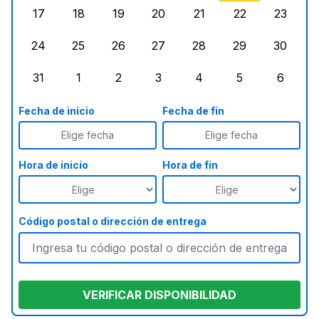
17
18
19
20
21
22
23
lunes, agosto 17, 2026
martes, agosto 18, 2026
miércoles, agosto 19, 2026
jueves, agosto 20, 2026
viernes, agosto 21, 20
sábado, agost
doming
24
25
26
27
28
29
30
lunes, agosto 24, 2026
martes, agosto 25, 2026
miércoles, agosto 26, 2026
jueves, agosto 27, 2026
viernes, agosto 28, 2
sábado, agost
doming
31
1
2
3
4
5
6
lunes, agosto 31, 2026
martes, septiembre 1, 2026
miércoles, septiembre 2, 2026
jueves, septiembre 3, 2026
viernes, septiembre 4
sábado, septi
doming
Fecha de inicio
Fecha de fin
Elige fecha
Elige fecha
Hora de inicio
Hora de fin
Código postal o dirección de entrega
VERIFICAR DISPONIBILIDAD