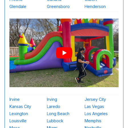
Glendale
Greensboro
Henderson
Irvine
Irving
Jersey City
Kansas City
Laredo
Las Vegas
Lexington
Long Beach
Los Angeles
Louisville
Lubbock
Memphis
Mesa
Miami
Nashville