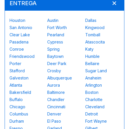
ENTREGA
Houston
Austin
Dallas
San Antonio
Fort Worth
Kingwood
Clear Lake
Pearland
Tomball
Pasadena
Cypress
Atascocita
Conroe
Spring
Katy
Friendswood
Baytown
Humble
Porter
Deer Park
Bellaire
Stafford
Crosby
Sugar Land
Galveston
Albuquerque
Anaheim
Atlanta
Aurora
Arlington
Bakersfield
Baltimore
Boston
Buffalo
Chandler
Charlotte
Chicago
Cincinnati
Cleveland
Columbus
Denver
Detroit
Durham
El Paso
Fort Wayne
Fresno
Garland
Gilbert