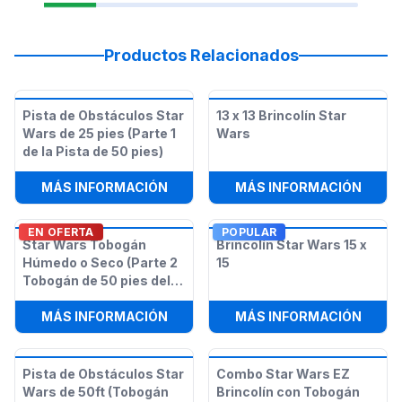
Productos Relacionados
Pista de Obstáculos Star
13 x 13 Brincolín Star
Wars de 25 pies (Parte 1
Wars
de la Pista de 50 pies)
:
PISTA DE OBSTÁCULOS STAR WARS D
:
13 X
MÁS INFORMACIÓN
MÁS INFORMACIÓN
EN OFERTA
POPULAR
Star Wars Tobogán
Brincolín Star Wars 15 x
Húmedo o Seco (Parte 2
15
Tobogán de 50 pies del
Curso de Obstáculos
:
STAR WARS TOBOGÁN HÚMEDO O SE
:
BRIN
Star Wars)
MÁS INFORMACIÓN
MÁS INFORMACIÓN
Pista de Obstáculos Star
Combo Star Wars EZ
Wars de 50ft (Tobogán
Brincolín con Tobogán