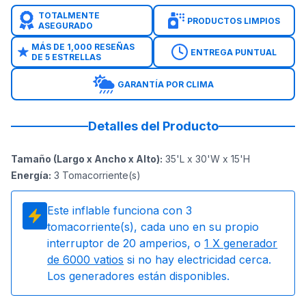
TOTALMENTE
PRODUCTOS LIMPIOS
ASEGURADO
MÁS DE 1,000 RESEÑAS
ENTREGA PUNTUAL
DE 5 ESTRELLAS
GARANTÍA POR CLIMA
Detalles del Producto
Tamaño (Largo x Ancho x Alto)
:
35'L x 30'W x 15'H
Energía
:
3
Tomacorriente(s)
Este inflable funciona con
3
tomacorriente(s), cada uno en su propio
interruptor de 20 amperios, o
1
X generador
de 6000 vatios
si no hay electricidad cerca.
Los generadores están disponibles.