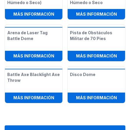
Húmedo o Seco)
Húmedo o Seco
:
PISTA DE OBSTÁCULOS STAR WAR
:
COMB
MÁS INFORMACIÓN
MÁS INFORMACIÓN
Arena de Laser Tag
Pista de Obstáculos
Battle Dome
Militar de 70 Pies
:
ARENA DE LASER TAG BATTLE DO
:
PIST
MÁS INFORMACIÓN
MÁS INFORMACIÓN
Battle Axe Blacklight Axe
Disco Dome
Throw
:
BATTLE AXE BLACKLIGHT AXE TH
:
DISC
MÁS INFORMACIÓN
MÁS INFORMACIÓN