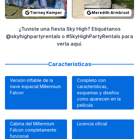
Tierney Kemper
Meredith Armbrust
¿Tuviste una fiesta Sky High? Etiquétanos
@skyhighpartyrentals o #SkyHighPartyRentals para
verla aquí.
Características
Versión inflable de la
Completo con
nave espacial Millennium
características,
Falcon
esquemas y diseños
como aparecen en la
película
Cabina del Millennium
Licencia oficial
Falcon completamente
funcional