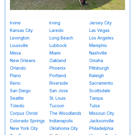
Irvine
Irving
Jersey City
Kansas City
Laredo
Las Vegas
Lexington
Long Beach
Los Angeles
Louisville
Lubbock
Memphis
Mesa
Miami
Nashville
New Orleans
Oakland
Omaha
Orlando
Phoenix
Pittsburgh
Plano
Portland
Raleigh
Reno
Riverside
Sacramento
San Diego
San Jose
Scottsdale
Seattle
St. Louis
Tampa
Toledo
Tucson
Tulsa
Corpus Christi
The Woodlands
Missouri City
Colorado Springs
Indianapolis
Jacksonville
New York City
Oklahoma City
Philadelphia