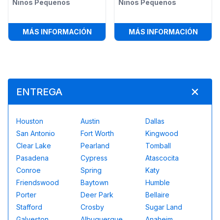
Niños Pequeños
Niños Pequeños
:
COMBO PAW PATROL PARA NIÑOS
:
BRIN
MÁS INFORMACIÓN
MÁS INFORMACIÓN
ENTREGA
Houston
Austin
Dallas
San Antonio
Fort Worth
Kingwood
Clear Lake
Pearland
Tomball
Pasadena
Cypress
Atascocita
Conroe
Spring
Katy
Friendswood
Baytown
Humble
Porter
Deer Park
Bellaire
Stafford
Crosby
Sugar Land
Galveston
Albuquerque
Anaheim