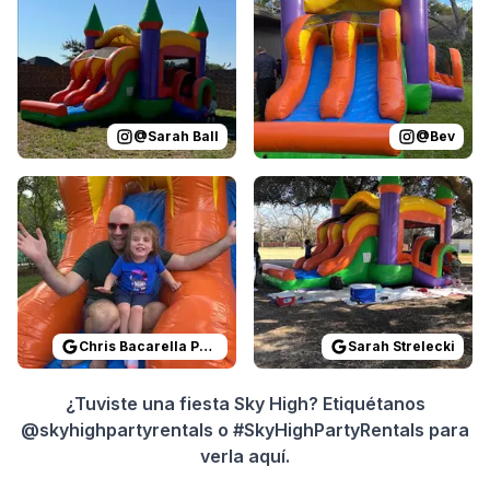
@
Sarah Ball
@
Bev
Reviewed on
GoogleReviews
Reviewed on
by
Chris Bacarella Photog
GoogleReview
Chris Bacarella Photography
Sarah Strelecki
¿Tuviste una fiesta Sky High? Etiquétanos
@skyhighpartyrentals o #SkyHighPartyRentals para
verla aquí.