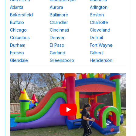
Atlanta
Aurora
Arlington
Bakersfield
Baltimore
Boston
Buffalo
Chandler
Charlotte
Chicago
Cincinnati
Cleveland
Columbus
Denver
Detroit
Durham
El Paso
Fort Wayne
Fresno
Garland
Gilbert
Glendale
Greensboro
Henderson