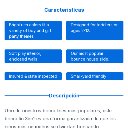
Características
Bright rich colors fit a
Designed for toddlers or
variety of boy and girl
ages 2-12.
party themes.
Soft play interior,
Our most popular
enclosed walls
bounce house slide.
Insured & state inspected
Small-yard friendly
Descripción
Uno de nuestros brincolines más populares, este
brincolín 3en1 es una forma garantizada de que los
niños más pequeños se diviertan brincando,