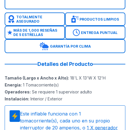
TOTALMENTE
PRODUCTOS LIMPIOS
ASEGURADO
MÁS DE 1,000 RESEÑAS
ENTREGA PUNTUAL
DE 5 ESTRELLAS
GARANTÍA POR CLIMA
Detalles del Producto
Tamaño (Largo x Ancho x Alto)
:
18'L X 13'W X 12'H
Energía
:
1
Tomacorriente(s)
Operadores
:
Se requiere 1 supervisor adulto
Instalación
:
Interior / Exterior
Este inflable funciona con
1
tomacorriente(s), cada uno en su propio
interruptor de 20 amperios, o
1
X generador