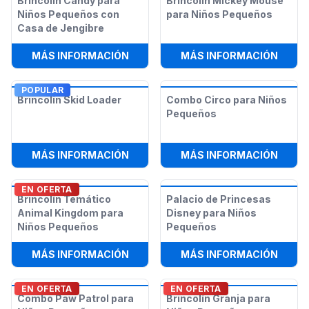
Brincolín Candy para
Brincolín Mickey Mouse
Niños Pequeños con
para Niños Pequeños
Casa de Jengibre
:
BRINCOLÍN CANDY PARA NIÑOS P
:
BRIN
MÁS INFORMACIÓN
MÁS INFORMACIÓN
POPULAR
Brincolín Skid Loader
Combo Circo para Niños
Pequeños
:
BRINCOLÍN SKID LOADER
:
COMB
MÁS INFORMACIÓN
MÁS INFORMACIÓN
EN OFERTA
Brincolín Temático
Palacio de Princesas
Animal Kingdom para
Disney para Niños
Niños Pequeños
Pequeños
:
BRINCOLÍN TEMÁTICO ANIMAL KI
:
PALA
MÁS INFORMACIÓN
MÁS INFORMACIÓN
EN OFERTA
EN OFERTA
Combo Paw Patrol para
Brincolín Granja para