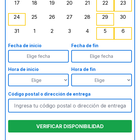
17
18
19
20
21
22
23
lunes, agosto 17, 2026
martes, agosto 18, 2026
miércoles, agosto 19, 2026
jueves, agosto 20, 2026
viernes, agosto 21, 20
sábado, agost
doming
24
25
26
27
28
29
30
lunes, agosto 24, 2026
martes, agosto 25, 2026
miércoles, agosto 26, 2026
jueves, agosto 27, 2026
, Agotado
viernes, agosto 28, 2
sábado, agost
doming
31
1
2
3
4
5
6
lunes, agosto 31, 2026
martes, septiembre 1, 2026
miércoles, septiembre 2, 2026
jueves, septiembre 3, 2026
viernes, septiembre 4
sábado, septi
doming
Fecha de inicio
Fecha de fin
Elige fecha
Elige fecha
Hora de inicio
Hora de fin
Código postal o dirección de entrega
VERIFICAR DISPONIBILIDAD