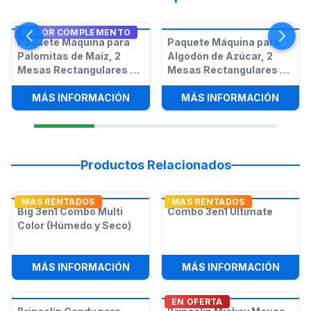
MEJOR COMPLEMENTO
Paquete Máquina para
Paquete Máquina para
Palomitas de Maíz, 2
Algodón de Azúcar, 2
Mesas Rectangulares y
Mesas Rectangulares y
12 Sillas
12 Sillas
:
PAQUETE MÁQUINA PARA PALOMITA
:
PAQU
MÁS INFORMACIÓN
MÁS INFORMACIÓN
Productos Relacionados
MAS RENTADOS
MAS RENTADOS
Big 3en1 Combo Multi
Combo 3en1 Ultimate
Color (Húmedo y Seco)
:
BIG 3EN1 COMBO MULTI COLOR (H
:
COMB
MÁS INFORMACIÓN
MÁS INFORMACIÓN
EN OFERTA