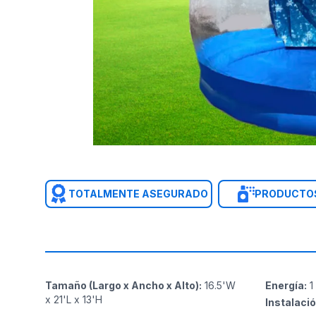
TOTALMENTE ASEGURADO
PRODUCTOS
Tamaño (Largo x Ancho x Alto)
:
16.5'W
Energía
:
1
x 21'L x 13'H
Instalaci