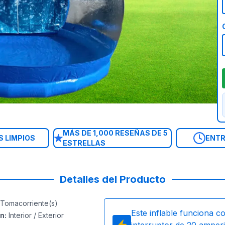
MÁS DE 1,000 RESEÑAS DE 5
 LIMPIOS
ENTR
ESTRELLAS
Detalles del Producto
Tomacorriente(s)
Este inflable funciona c
ón
:
Interior / Exterior