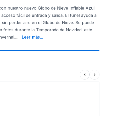
 con nuestro nuevo Globo de Nieve Inflable Azul
cceso fácil de entrada y salida. El túnel ayuda a
r sin perder aire en el Globo de Nieve. Se puede
ara fotos durante la Temporada de Navidad, este
seguramente durarán toda la vida!
nvernal.
...
Leer más...