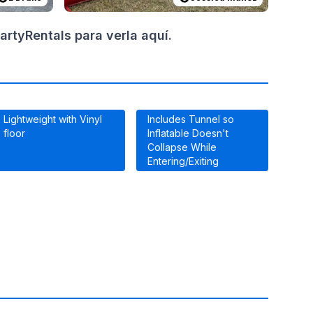
rtyRentals para verla aquí.
Lightweight with Vinyl
Includes Tunnel so
floor
Inflatable Doesn't
Collapse While
Entering/Exiting