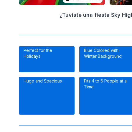
¿Tuviste una fiesta Sky Hi
Perfect for the
Blue Colored with
Holidays
Winter Background
Huge and Spacious
Fits 4 to 6 People at a
Time