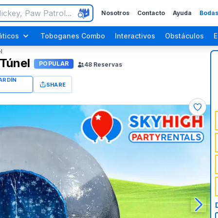
Nosotros
Contacto
Ayuda
Bodas
ticos
Toboganes Combo
Interactivos
Obstáculos
E
l
 Túnel
POPULAR
48
Reservas
SHARE
ara Adultos
Fiestas de Halloween
Fiestas del Día del Trabajo