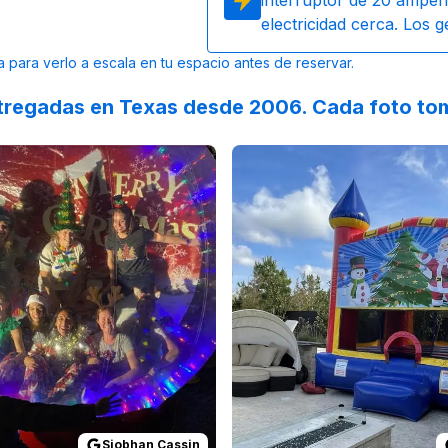
interruptor de 20 amperi
electricidad cerca. Los 
a para verlo a escala en tu espacio antes de reservar.
tregadas en Texas desde 2006. Cada foto tom
 on
This was an excellent experience! The delivery and pickup
GoogleReviews
by
Siobhan Cassin
Reviewed on
:
Great equipment! Cl
GoogleReview
Siobhan Cassin