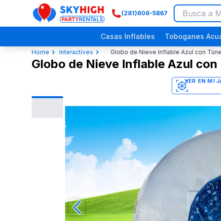
(281)606-5867
SkyHigh Logo
Casas Inflables
Toboganes Acuá
Home
Interactives
Globo de Nieve Inflable Azul con Túne
Globo de Nieve Inflable Azul con
3D
Festivales Religiosos
Eventos Comunitarios
Picnics Empresariales
Fiestas de Dinosaurios
Fiestas p