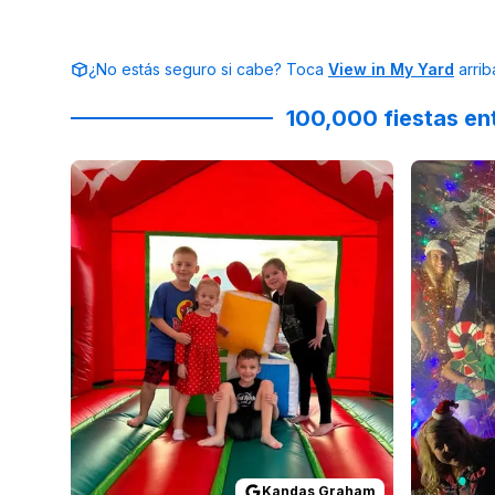
¿No estás seguro si cabe? Toca
View in My Yard
arrib
100,000 fiestas en
Reviewed on
GoogleReviews
by
Kandas Graham
Reviewed
:
Kandas Graham