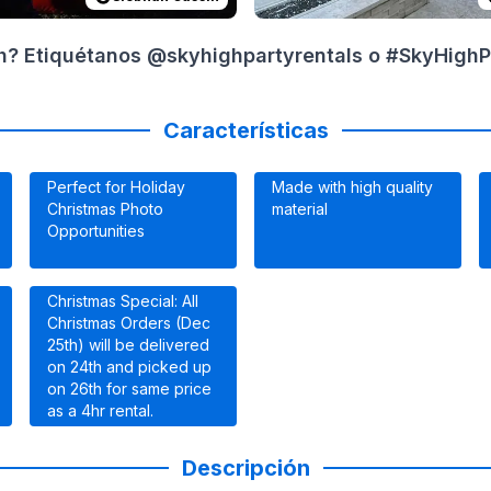
gh? Etiquétanos @skyhighpartyrentals o #SkyHighPa
Características
Perfect for Holiday
Made with high quality
Christmas Photo
material
Opportunities
Christmas Special: All
Christmas Orders (Dec
25th) will be delivered
on 24th and picked up
on 26th for same price
as a 4hr rental.
Descripción